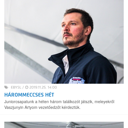
EBYSL
/
2019.11.25. 14:00
HÁROMMECCSES HÉT
Juniorcsapatunk a héten három találkozót játszik, meleyekről
Vaszjunyin Artyom vezetőedzőt kérdeztük.