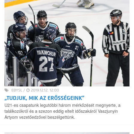
EBYSL
/
2019.12.12. 12:00
„TUDJUK, MIK AZ ERŐSSÉGEINK”
U21-es csapatunk legutóbbi három mérkőzését megnyerte, a
találkozókról és a szezon eddig eltelt időszakáról Vaszjunyin
Artyom vezetőedzővel beszélgettünk.