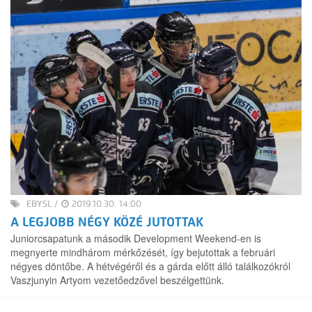
EBYSL
/
2019.10.30. 14:00
A LEGJOBB NÉGY KÖZÉ JUTOTTAK
Juniorcsapatunk a második Development Weekend-en is
megnyerte mindhárom mérkőzését, így bejutottak a februári
négyes döntőbe. A hétvégéről és a gárda előtt álló találkozókról
Vaszjunyin Artyom vezetőedzővel beszélgettünk.