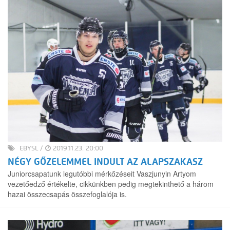
EBYSL
/
2019.11.23. 20:00
NÉGY GŐZELEMMEL INDULT AZ ALAPSZAKASZ
Juniorcsapatunk legutóbbi mérkőzéseit Vaszjunyin Artyom
vezetőedző értékelte, cikkünkben pedig megtekinthető a három
hazai összecsapás összefoglalója is.