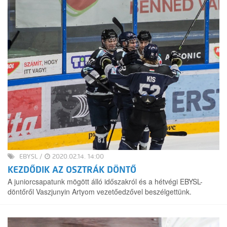
EBYSL
/
2020.02.14. 14:00
KEZDŐDIK AZ OSZTRÁK DÖNTŐ
A juniorcsapatunk mögött álló időszakról és a hétvégi EBYSL-
döntőről Vaszjunyin Artyom vezetőedzővel beszélgettünk.