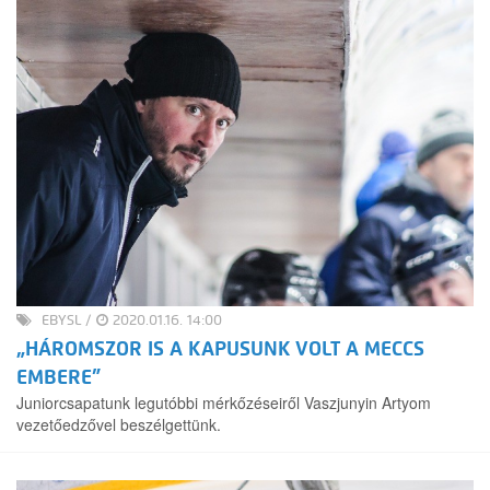
EBYSL
/
2020.01.16. 14:00
„HÁROMSZOR IS A KAPUSUNK VOLT A MECCS
EMBERE”
Juniorcsapatunk legutóbbi mérkőzéseiről Vaszjunyin Artyom
vezetőedzővel beszélgettünk.