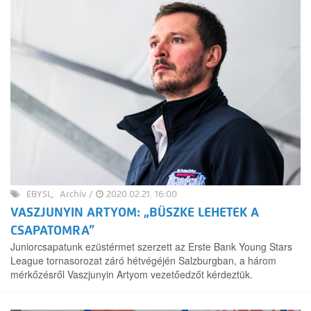
EBYSL
Archív
/
2020.02.21. 16:00
VASZJUNYIN ARTYOM: „BÜSZKE LEHETEK A
CSAPATOMRA”
Juniorcsapatunk ezüstérmet szerzett az Erste Bank Young Stars
League tornasorozat záró hétvégéjén Salzburgban, a három
mérkőzésről Vaszjunyin Artyom vezetőedzőt kérdeztük.