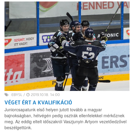
EBYSL
/
2019.10.18. 14:00
VÉGET ÉRT A KVALIFIKÁCIÓ
Juniorcsapatunk első helyen jutott tovább a magyar
bajnokságban, hétvégén pedig osztrák ellenfelekkel mérkőznek
meg. Az eddig eltelt időszakról Vaszjunyin Artyom vezetőedzővel
beszélgettünk.