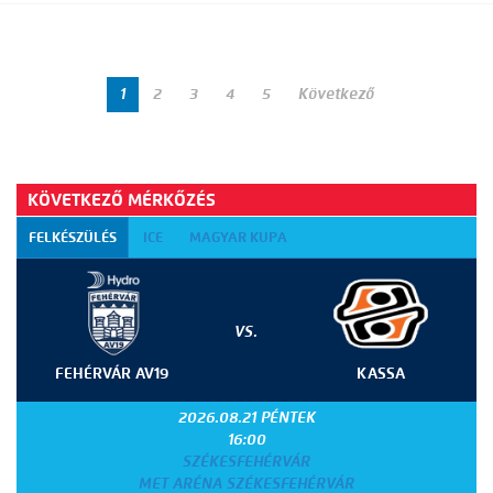
1
2
3
4
5
Következő
KÖVETKEZŐ MÉRKŐZÉS
FELKÉSZÜLÉS
ICE
MAGYAR KUPA
VS.
FEHÉRVÁR AV19
KASSA
2026.08.21 PÉNTEK
16:00
SZÉKESFEHÉRVÁR
MET ARÉNA SZÉKESFEHÉRVÁR