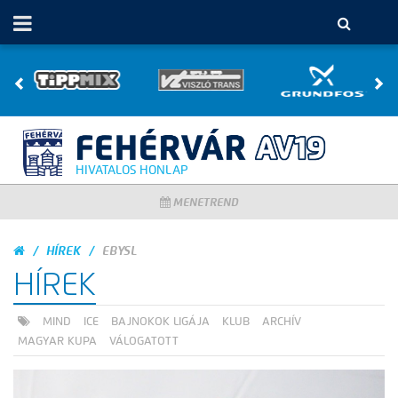
HIVATALOS HONLAP
MENETREND
HÍREK
EBYSL
HÍREK
MIND
ICE
BAJNOKOK LIGÁJA
KLUB
ARCHÍV
MAGYAR KUPA
VÁLOGATOTT