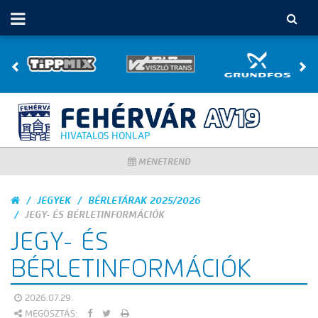
HIVATALOS HONLAP
MENETREND
JEGYEK
BÉRLETÁRAK 2025/2026
JEGY- ÉS BÉRLETINFORMÁCIÓK
JEGY- ÉS
BÉRLETINFORMÁCIÓK
2026.07.29.
MEGOSZTÁS: