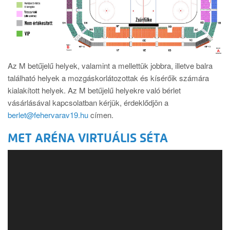
Az M betűjelű helyek, valamint a mellettük jobbra, illetve balra
található helyek a mozgáskorlátozottak és kísérőik számára
kialakított helyek. Az M betűjelű helyekre való bérlet
vásárlásával kapcsolatban kérjük, érdeklődjön a
berlet@fehervarav19.hu
címen.
MET ARÉNA VIRTUÁLIS SÉTA