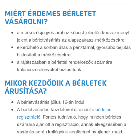
MIÉRT ÉRDEMES BÉRLETET
VÁSÁROLNI?
a mérkőzésjegyek árához képest jelentős kedvezményt
jelent a bérletvásárlás az alapszakasz-mérkőzésekre
elkerülhető a sorban állás a pénztárnál, gyorsabb bejutás
biztosított a mérkőzésekre
a rájátszásban a bérlettel rendelkezők számára
különböző előnyöket biztosítunk
MIKOR KEZDŐDIK A BÉRLETEK
ÁRUSÍTÁSA?
A bérletvásárlás július 16-án indul
A bérletvásárlás kezdetével újraindul
a bérletes
regisztráció
. Fontos tudnivaló, hogy minden bérletes
számára ajánlott a regisztráció, annak elvégzésében a
vásárlás során kollégáink segítséget nyújtanak majd.