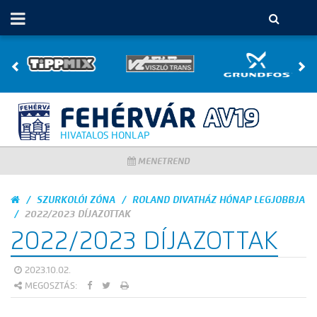
HIVATALOS HONLAP
MENETREND
SZURKOLÓI ZÓNA
ROLAND DIVATHÁZ HÓNAP LEGJOBBJA
2022/2023 DÍJAZOTTAK
2022/2023 DÍJAZOTTAK
2023.10.02.
MEGOSZTÁS: