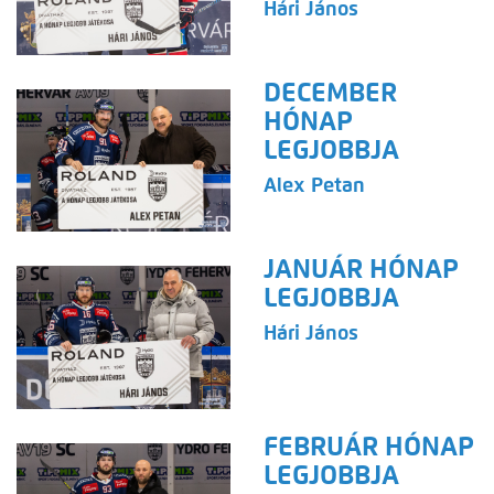
Hári János
DECEMBER
HÓNAP
LEGJOBBJA
Alex Petan
JANUÁR HÓNAP
LEGJOBBJA
Hári János
FEBRUÁR HÓNAP
LEGJOBBJA