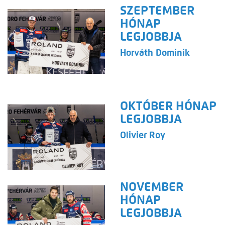
SZEPTEMBER
HÓNAP
LEGJOBBJA
Horváth Dominik
OKTÓBER HÓNAP
LEGJOBBJA
Olivier Roy
NOVEMBER
HÓNAP
LEGJOBBJA