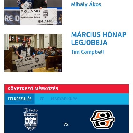
Mihály Ákos
MÁRCIUS HÓNAP
LEGJOBBJA
Tim Campbell
KÖVETKEZŐ MÉRKŐZÉS
FELKÉSZÜLÉS
ICE
MAGYAR KUPA
VS.