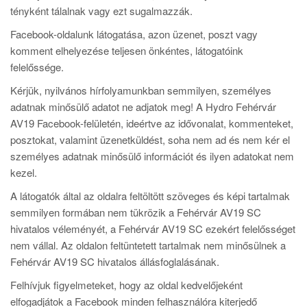
tényként tálalnak vagy ezt sugalmazzák.
Facebook-oldalunk látogatása, azon üzenet, poszt vagy
komment elhelyezése teljesen önkéntes, látogatóink
felelőssége.
Kérjük, nyilvános hírfolyamunkban semmilyen, személyes
adatnak minősülő adatot ne adjatok meg! A Hydro Fehérvár
AV19 Facebook-felületén, ideértve az idővonalat, kommenteket,
posztokat, valamint üzenetküldést, soha nem ad és nem kér el
személyes adatnak minősülő információt és ilyen adatokat nem
kezel.
A látogatók által az oldalra feltöltött szöveges és képi tartalmak
semmilyen formában nem tükrözik a Fehérvár AV19 SC
hivatalos véleményét, a Fehérvár AV19 SC ezekért felelősséget
nem vállal. Az oldalon feltüntetett tartalmak nem minősülnek a
Fehérvár AV19 SC hivatalos állásfoglalásának.
Felhívjuk figyelmeteket, hogy az oldal kedvelőjeként
elfogadjátok a Facebook minden felhasználóra kiterjedő