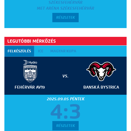
SZÉKESFEHÉRVÁR
MET ARÉNA SZÉKESFEHÉRVÁR
RÉSZLETEK
LEGUTÓBBI MÉRKŐZÉS
FELKÉSZÜLÉS
ICE
MAGYAR KUPA
VS.
FEHÉRVÁR AV19
BANSKÁ BYSTRICA
2025.09.05 PÉNTEK
4:3
RÉSZLETEK