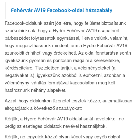
Fehérvár AV19 Facebook-oldal házszabály
Facebook-oldalunk azért jött létre, hogy felületet biztosítsunk
szurkolóinknak, hogy a Hydro Fehérvár AV19 csapatáról
párbeszédet folytassatok egymással, illetve velünk, valamint,
hogy megoszthassunk mindent, ami a Hydro Fehérvár AV19
szurkolóit érintheti vagy érdekelheti. Az oldal fenntartása során
igyekszünk gyorsan és pontosan reagálni a kéréseitekre,
kérdéseitekre. Tiszteletben tartjuk a véleményeteket (a
negatívakat is), igyekszünk azokból is építkezni, azonban a
véleménynyilvánítás formájával kapcsolatban meg kell
határoznunk néhány alapelvet.
Azzal, hogy oldalunkon üzenetet tesztek közzé, automatikusan
elfogadjátok a következő szabályokat:
Kérjük, a Hydro Fehérvár AV19 oldalát saját nevetekkel, ne
pedig az esetleges oldalatok nevével használjátok.
Kérjük, ne tegyetek közzé olyan képet vagy egyéb dolgot,