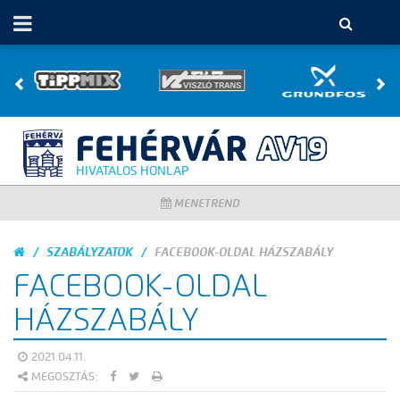
HIVATALOS HONLAP
MENETREND
SZABÁLYZATOK
FACEBOOK-OLDAL HÁZSZABÁLY
FACEBOOK-OLDAL
HÁZSZABÁLY
2021.04.11.
MEGOSZTÁS: