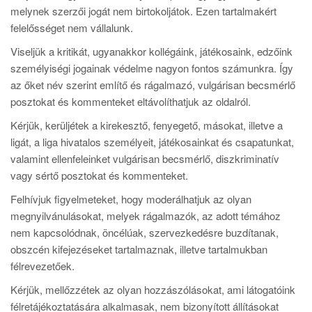
melynek szerzői jogát nem birtokoljátok. Ezen tartalmakért
felelősséget nem vállalunk.
Viseljük a kritikát, ugyanakkor kollégáink, játékosaink, edzőink
személyiségi jogainak védelme nagyon fontos számunkra. Így
az őket név szerint említő és rágalmazó, vulgárisan becsmérlő
posztokat és kommenteket eltávolíthatjuk az oldalról.
Kérjük, kerüljétek a kirekesztő, fenyegető, másokat, illetve a
ligát, a liga hivatalos személyeit, játékosainkat és csapatunkat,
valamint ellenfeleinket vulgárisan becsmérlő, diszkriminatív
vagy sértő posztokat és kommenteket.
Felhívjuk figyelmeteket, hogy moderálhatjuk az olyan
megnyilvánulásokat, melyek rágalmazók, az adott témához
nem kapcsolódnak, öncélúak, szervezkedésre buzdítanak,
obszcén kifejezéseket tartalmaznak, illetve tartalmukban
félrevezetőek.
Kérjük, mellőzzétek az olyan hozzászólásokat, ami látogatóink
félretájékoztatására alkalmasak, nem bizonyított állításokat