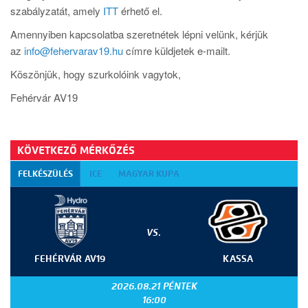
szabályzatát, amely
ITT
érhető el.
Amennyiben kapcsolatba szeretnétek lépni velünk, kérjük
az
info@fehervarav19.hu
címre küldjetek e-mailt.
Köszönjük, hogy szurkolóink vagytok,
Fehérvár AV19
KÖVETKEZŐ MÉRKŐZÉS
FELKÉSZÜLÉS
ICE
MAGYAR KUPA
VS.
FEHÉRVÁR AV19
KASSA
2026.08.21 PÉNTEK
16:00