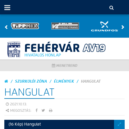
HIVATALOS HONLAP
MENETREND
SZURKOLÓI ZÓNA
ÉLMÉNYEK
HANGULAT
HANGULAT
2021.10.13.
MEGOSZTÁS:
(16 Kép) Hangulat