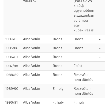
Volán SC
(1984.02.29-i
kiírás);
ugyanebben
a szezonban
volt még
egy
kupakiírás is
1984/85
Alba Volán
Bronz
Bronz
–
1985/86
Alba Volán
Bronz
Bronz
–
1986/87
Alba Volán
Bronz
–
1987/88
Alba Volán
Bronz
Ezüst
–
1988/89
Alba Volán
Bronz
Részvétel;
–
nem döntős
1989/90
Alba Volán
5. hely
Részvétel;
–
nem döntős
1990/91
Alba Volán
4. hely
4. hely
–