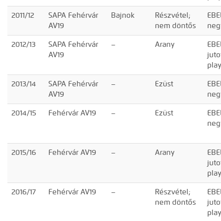
2011/12
SAPA Fehérvár
Bajnok
Részvétel;
EBE
AV19
nem döntős
neg
2012/13
SAPA Fehérvár
–
Arany
EBE
AV19
juto
pla
2013/14
SAPA Fehérvár
–
Ezüst
EBE
AV19
neg
2014/15
Fehérvár AV19
–
Ezüst
EBE
neg
2015/16
Fehérvár AV19
–
Arany
EBE
juto
pla
2016/17
Fehérvár AV19
–
Részvétel;
EBE
nem döntős
juto
pla