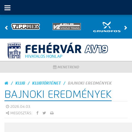
HIVATALOS HONLAP
MENETREND
KLUB
KLUBTÖRTÉNET
BAJNOKI EREDMÉNYEK
BAJNOKI EREDMÉNYEK
2026.04.03.
MEGOSZTÁS: