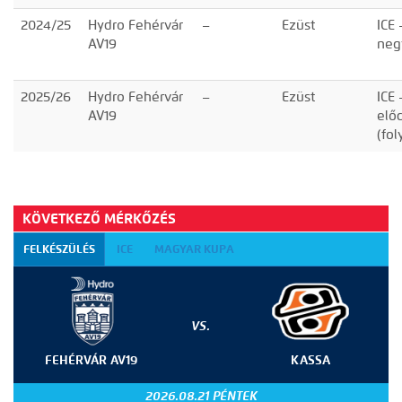
2024/25
Hydro Fehérvár
–
Ezüst
ICE 
AV19
neg
2025/26
Hydro Fehérvár
–
Ezüst
ICE 
AV19
elő
(fo
KÖVETKEZŐ MÉRKŐZÉS
FELKÉSZÜLÉS
ICE
MAGYAR KUPA
VS.
FEHÉRVÁR AV19
KASSA
2026.08.21 PÉNTEK