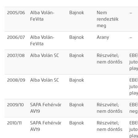
2005/06
Alba Volán-
Bajnok
Nem
–
FeVita
rendezték
meg
2006/07
Alba Volán-
Bajnok
Arany
–
FeVita
2007/08
Alba Volán SC
Bajnok
Részvétel;
EBE
nem döntős
juto
pla
2008/09
Alba Volán SC
Bajnok
EBE
juto
pla
2009/10
SAPA Fehérvár
Bajnok
Részvétel;
EBE
AV19
nem döntős
neg
2010/11
SAPA Fehérvár
Bajnok
Részvétel;
EBE
AV19
nem döntős
juto
pla