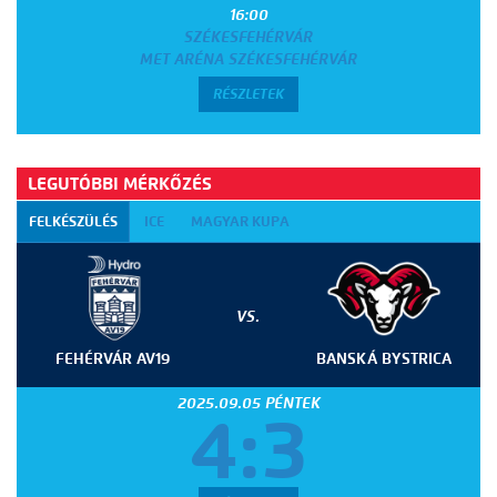
16:00
SZÉKESFEHÉRVÁR
MET ARÉNA SZÉKESFEHÉRVÁR
RÉSZLETEK
LEGUTÓBBI MÉRKŐZÉS
FELKÉSZÜLÉS
ICE
MAGYAR KUPA
VS.
FEHÉRVÁR AV19
BANSKÁ BYSTRICA
2025.09.05 PÉNTEK
4:3