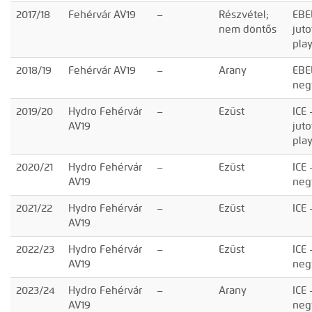
2017/18
Fehérvár AV19
–
Részvétel;
EBE
nem döntős
juto
pla
2018/19
Fehérvár AV19
–
Arany
EBE
neg
2019/20
Hydro Fehérvár
–
Ezüst
ICE
AV19
juto
pla
2020/21
Hydro Fehérvár
–
Ezüst
ICE 
AV19
neg
2021/22
Hydro Fehérvár
–
Ezüst
ICE
AV19
2022/23
Hydro Fehérvár
–
Ezüst
ICE 
AV19
neg
2023/24
Hydro Fehérvár
–
Arany
ICE 
AV19
neg