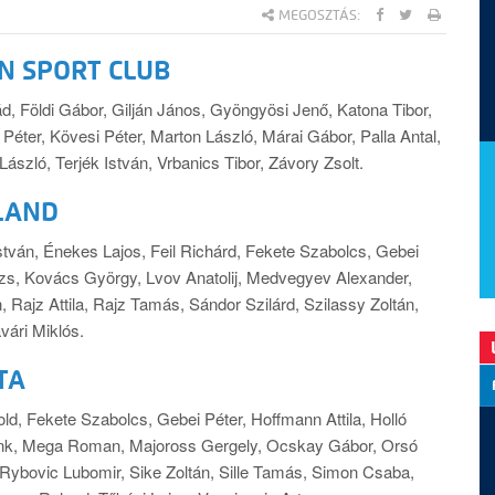
MEGOSZTÁS:
ÁN SPORT CLUB
ád, Földi Gábor, Gilján János, Gyöngyösi Jenő, Katona Tibor,
 Péter, Kövesi Péter, Marton László, Márai Gábor, Palla Antal,
László, Terjék István, Vrbanics Tibor, Závory Zsolt.
ELAND
István, Énekes Lajos, Feil Richárd, Fekete Szabolcs, Gebei
zs, Kovács György, Lvov Anatolij, Medvegyev Alexander,
Rajz Attila, Rajz Tamás, Sándor Szilárd, Szilassy Zoltán,
vári Miklós.
TA
old, Fekete Szabolcs, Gebei Péter, Hoffmann Attila, Holló
rank, Mega Roman, Majoross Gergely, Ocskay Gábor, Orsó
, Rybovic Lubomir, Sike Zoltán, Sille Tamás, Simon Csaba,