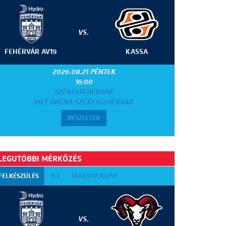
VS.
FEHÉRVÁR AV19
KASSA
2026.08.21 PÉNTEK
16:00
SZÉKESFEHÉRVÁR
MET ARÉNA SZÉKESFEHÉRVÁR
RÉSZLETEK
LEGUTÓBBI MÉRKŐZÉS
FELKÉSZÜLÉS
ICE
MAGYAR KUPA
VS.