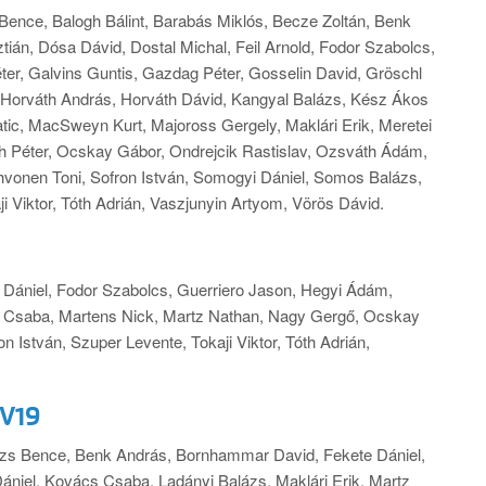
Bence, Balogh Bálint, Barabás Miklós, Becze Zoltán, Benk
tián, Dósa Dávid, Dostal Michal, Feil Arnold, Fodor Szabolcs,
ter, Galvins Guntis, Gazdag Péter, Gosselin David, Gröschl
 Horváth András, Horváth Dávid, Kangyal Balázs, Kész Ákos
ic, MacSweyn Kurt, Majoross Gergely, Maklári Erik, Meretei
 Péter, Ocskay Gábor, Ondrejcik Rastislav, Ozsváth Ádám,
ihvonen Toni, Sofron István, Somogyi Dániel, Somos Balázs,
Viktor, Tóth Adrián, Vaszjunyin Artyom, Vörös Dávid.
Dániel, Fodor Szabolcs, Guerriero Jason, Hegyi Ádám,
s Csaba, Martens Nick, Martz Nathan, Nagy Gergő, Ocskay
on István, Szuper Levente, Tokaji Viktor, Tóth Adrián,
V19
izs Bence, Benk András, Bornhammar David, Fekete Dániel,
ániel, Kovács Csaba, Ladányi Balázs, Maklári Erik, Martz