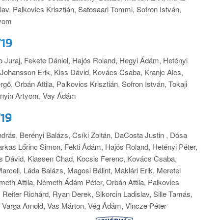
av, Palkovics Krisztián, Satosaari Tommi, Sofron István,
tyom
V19
 Juraj, Fekete Dániel, Hajós Roland, Hegyi Ádám, Hetényi
 Johansson Erik, Kiss Dávid, Kovács Csaba, Kranjc Ales,
ő, Orbán Attila, Palkovics Krisztián, Sofron István, Tokaji
zjunyin Artyom, Vay Ádám
V19
ndrás, Berényi Balázs, Csíki Zoltán, DaCosta Justin , Dósa
arkas Lőrinc Simon, Fekti Ádám, Hajós Roland, Hetényi Péter,
ss Dávid, Klassen Chad, Kocsis Ferenc, Kovács Csaba,
rcell, Láda Balázs, Magosi Bálint, Maklári Erik, Meretei
th Attila, Németh Ádám Péter, Orbán Attila, Palkovics
a, Reiter Richárd, Ryan Derek, Sikorcin Ladislav, Sille Tamás,
ő, Varga Arnold, Vas Márton, Vég Ádám, Vincze Péter