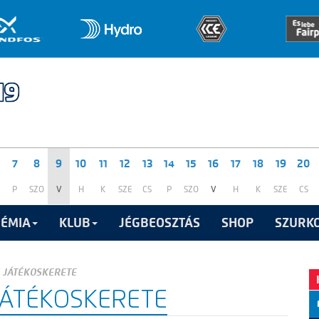
7
8
9
10
11
12
13
14
15
16
17
18
19
20
P
SZO
V
H
K
SZE
CS
P
SZO
V
H
K
SZE
CS
ÉMIA
KLUB
JÉGBEOSZTÁS
SHOP
SZURKO
 JÁTÉKOSKERETE
JÁTÉKOSKERETE