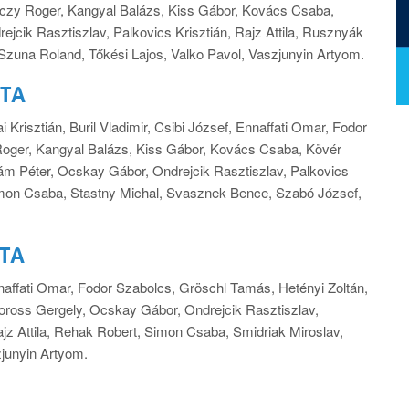
éczy Roger, Kangyal Balázs, Kiss Gábor, Kovács Csaba,
cik Rasztiszlav, Palkovics Krisztián, Rajz Attila, Rusznyák
Szuna Roland, Tőkési Lajos, Valko Pavol, Vaszjunyin Artyom.
ITA
Krisztián, Buril Vladimir, Csibi József, Ennaffati Omar, Fodor
Roger, Kangyal Balázs, Kiss Gábor, Kovács Csaba, Kövér
m Péter, Ocskay Gábor, Ondrejcik Rasztiszlav, Palkovics
, Simon Csaba, Stastny Michal, Svasznek Bence, Szabó József,
ITA
nnaffati Omar, Fodor Szabolcs, Gröschl Tamás, Hetényi Zoltán,
ross Gergely, Ocskay Gábor, Ondrejcik Rasztiszlav,
ajz Attila, Rehak Robert, Simon Csaba, Smidriak Miroslav,
junyin Artyom.