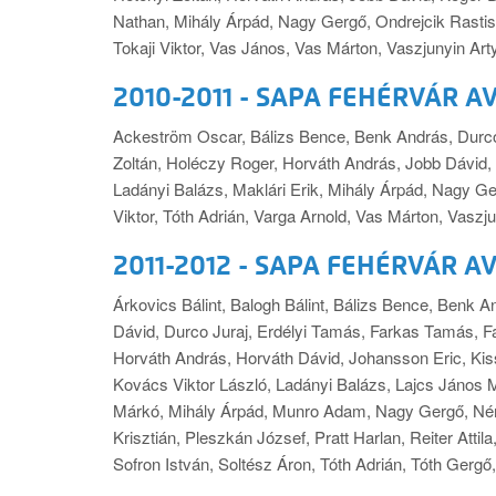
Nathan, Mihály Árpád, Nagy Gergő, Ondrejcik Rastisl
Tokaji Viktor, Vas János, Vas Márton, Vaszjunyin Ar
2010-2011 - SAPA FEHÉRVÁR A
Ackeström Oscar, Bálizs Bence, Benk András, Durco
Zoltán, Holéczy Roger, Horváth András, Jobb Dávid,
Ladányi Balázs, Maklári Erik, Mihály Árpád, Nagy Gerg
Viktor, Tóth Adrián, Varga Arnold, Vas Márton, Vas
2011-2012 - SAPA FEHÉRVÁR A
Árkovics Bálint, Balogh Bálint, Bálizs Bence, Benk A
Dávid, Durco Juraj, Erdélyi Tamás, Farkas Tamás, F
Horváth András, Horváth Dávid, Johansson Eric, Ki
Kovács Viktor László, Ladányi Balázs, Lajcs János Ma
Márkó, Mihály Árpád, Munro Adam, Nagy Gergő, Néme
Krisztián, Pleszkán József, Pratt Harlan, Reiter Attil
Sofron István, Soltész Áron, Tóth Adrián, Tóth Gerg