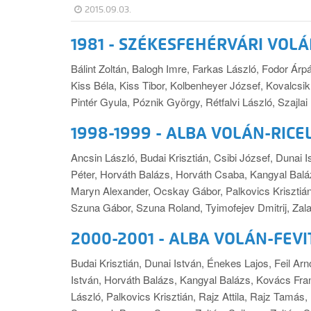
2015.09.03.
1981 - SZÉKESFEHÉRVÁRI VOL
Bálint Zoltán, Balogh Imre, Farkas László, Fodor Árp
Kiss Béla, Kiss Tibor, Kolbenheyer József, Kovalcsik
Pintér Gyula, Póznik György, Rétfalvi László, Szajlai 
1998-1999 - ALBA VOLÁN-RIC
Ancsin László, Budai Krisztián, Csibi József, Dunai 
Péter, Horváth Balázs, Horváth Csaba, Kangyal Balá
Maryn Alexander, Ocskay Gábor, Palkovics Krisztián, 
Szuna Gábor, Szuna Roland, Tyimofejev Dmitrij, Zala
2
000-2001 - ALBA VOLÁN-FEVI
Budai Krisztián, Dunai István, Énekes Lajos, Feil Arn
István, Horváth Balázs, Kangyal Balázs, Kovács F
László, Palkovics Krisztián, Rajz Attila, Rajz Tamás