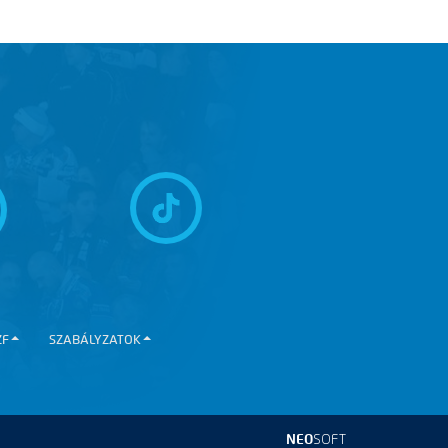
ZF
SZABÁLYZATOK
NEO
SOFT