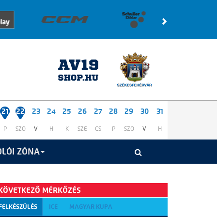
21
22
23
24
25
26
27
28
29
30
31
P
SZO
V
H
K
SZE
CS
P
SZO
V
H
LÓI ZÓNA
KÖVETKEZŐ MÉRKŐZÉS
FELKÉSZÜLÉS
ICE
MAGYAR KUPA