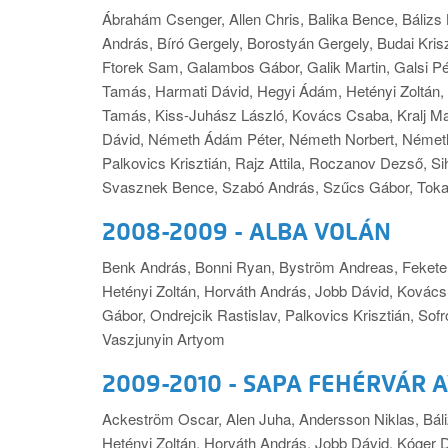
Ábrahám Csenger, Allen Chris, Balika Bence, Bálizs 
András, Bíró Gergely, Borostyán Gergely, Budai Krisz
Ftorek Sam, Galambos Gábor, Galik Martin, Galsi Pé
Tamás, Harmati Dávid, Hegyi Ádám, Hetényi Zoltán,
Tamás, Kiss-Juhász László, Kovács Csaba, Kralj Mat
Dávid, Németh Ádám Péter, Németh Norbert, Németh
Palkovics Krisztián, Rajz Attila, Roczanov Dezső, S
Svasznek Bence, Szabó András, Szűcs Gábor, Tokaji 
2008-2009 - ALBA VOLÁN
Benk András, Bonni Ryan, Byström Andreas, Fekete 
Hetényi Zoltán, Horváth András, Jobb Dávid, Kovác
Gábor, Ondrejcik Rastislav, Palkovics Krisztián, Sofr
Vaszjunyin Artyom
2009-2010 - SAPA FEHÉRVÁR A
Ackeström Oscar, Alen Juha, Andersson Niklas, Bál
Hetényi Zoltán, Horváth András, Jobb Dávid, Kóger D