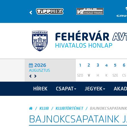
HIVATALOS HONLAP
2026
1
2
3
4
5
6
AUGUSZTUS
SZO
V
H
K
SZE
CS
HÍREK
CSAPAT
JEGYEK
AKAD
KLUB
KLUBTÖRTÉNET
BAJNOKCSAPATAINK
BAJNOKCSAPATAINK 