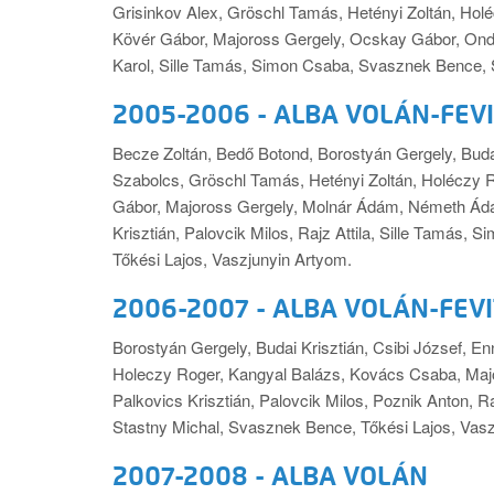
Grisinkov Alex, Gröschl Tamás, Hetényi Zoltán, Hol
Kövér Gábor, Majoross Gergely, Ocskay Gábor, Ondrej
Karol, Sille Tamás, Simon Csaba, Svasznek Bence, 
2005-2006 - ALBA VOLÁN-FEV
Becze Zoltán, Bedő Botond, Borostyán Gergely, Budai 
Szabolcs, Gröschl Tamás, Hetényi Zoltán, Holéczy 
Gábor, Majoross Gergely, Molnár Ádám, Németh Ádá
Krisztián, Palovcik Milos, Rajz Attila, Sille Tamás
Tőkési Lajos, Vaszjunyin Artyom.
2006-2007 - ALBA VOLÁN-FEV
Borostyán Gergely, Budai Krisztián, Csibi József, E
Holeczy Roger, Kangyal Balázs, Kovács Csaba, Majo
Palkovics Krisztián, Palovcik Milos, Poznik Anton, R
Stastny Michal, Svasznek Bence, Tőkési Lajos, Vasz
2007-2008 - ALBA VOLÁN