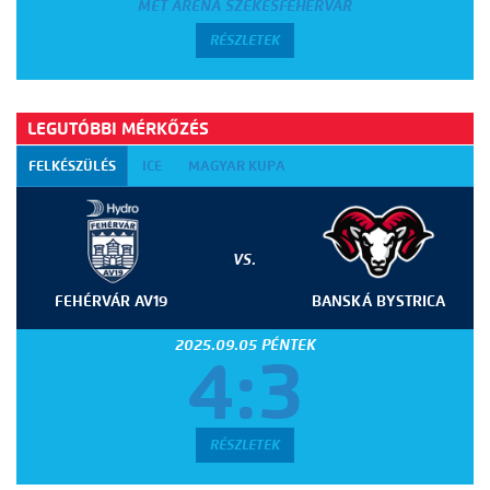
MET ARÉNA SZÉKESFEHÉRVÁR
RÉSZLETEK
LEGUTÓBBI MÉRKŐZÉS
FELKÉSZÜLÉS
ICE
MAGYAR KUPA
VS.
FEHÉRVÁR AV19
BANSKÁ BYSTRICA
2025.09.05 PÉNTEK
4:3
RÉSZLETEK