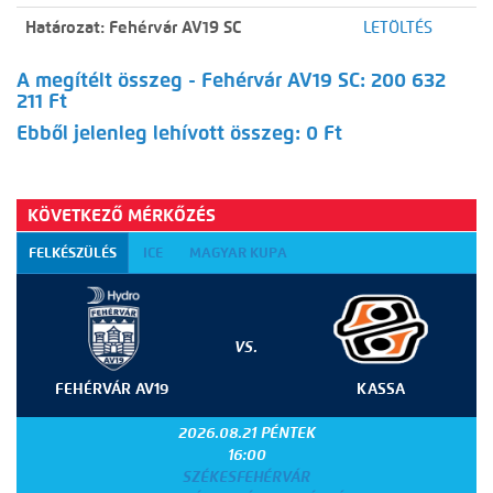
Határozat: Fehérvár AV19 SC
LETÖLTÉS
A megítélt összeg - Fehérvár AV19 SC: 200 632
211 Ft
Ebből jelenleg lehívott összeg: 0 Ft
KÖVETKEZŐ MÉRKŐZÉS
FELKÉSZÜLÉS
ICE
MAGYAR KUPA
VS.
FEHÉRVÁR AV19
KASSA
2026.08.21 PÉNTEK
16:00
SZÉKESFEHÉRVÁR