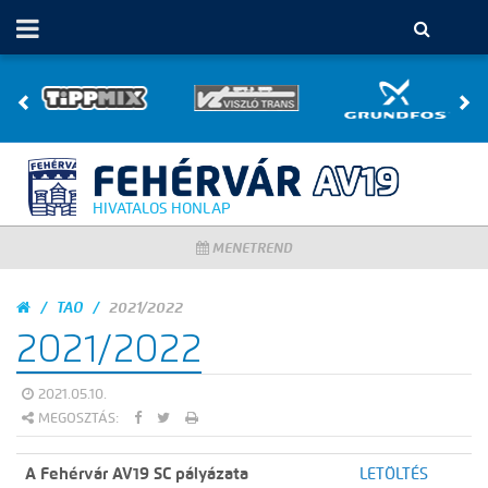
HIVATALOS HONLAP
MENETREND
TAO
2021/2022
2021/2022
2021.05.10.
MEGOSZTÁS:
A Fehérvár AV19 SC pályázata
LETÖLTÉS