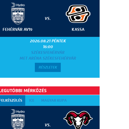
VS.
FEHÉRVÁR AV19
KASSA
2026.08.21 PÉNTEK
16:00
SZÉKESFEHÉRVÁR
MET ARÉNA SZÉKESFEHÉRVÁR
RÉSZLETEK
LEGUTÓBBI MÉRKŐZÉS
FELKÉSZÜLÉS
ICE
MAGYAR KUPA
VS.