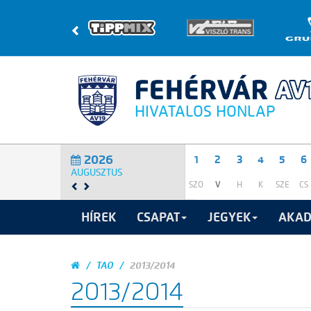
HIVATALOS HONLAP
2026
1
2
3
4
5
6
AUGUSZTUS
SZO
V
H
K
SZE
CS
HÍREK
CSAPAT
JEGYEK
AKAD
TAO
2013/2014
2013/2014