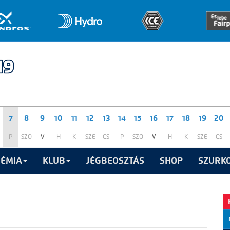
7
8
9
10
11
12
13
14
15
16
17
18
19
20
P
SZO
V
H
K
SZE
CS
P
SZO
V
H
K
SZE
CS
ÉMIA
KLUB
JÉGBEOSZTÁS
SHOP
SZURKO