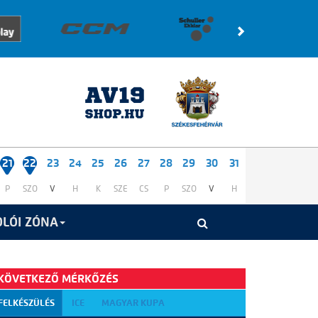
21
22
23
24
25
26
27
28
29
30
31
P
SZO
V
H
K
SZE
CS
P
SZO
V
H
LÓI ZÓNA
KÖVETKEZŐ MÉRKŐZÉS
FELKÉSZÜLÉS
ICE
MAGYAR KUPA