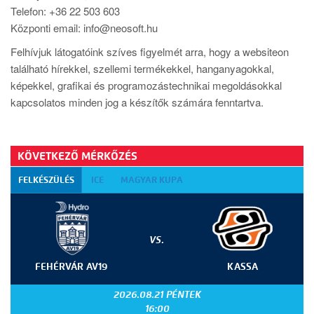
Telefon: +36 22 503 603
Központi email: info@neosoft.hu
Felhívjuk látogatóink szíves figyelmét arra, hogy a websiteon
található hírekkel, szellemi termékekkel, hanganyagokkal,
képekkel, grafikai és programozástechnikai megoldásokkal
kapcsolatos minden jog a készítők számára fenntartva.
KÖVETKEZŐ MÉRKŐZÉS
FELKÉSZÜLÉS
ICE
MAGYAR KUPA
VS.
FEHÉRVÁR AV19
KASSA
2026.08.21 PÉNTEK
16:00