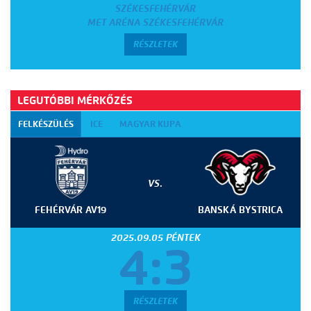
SZÉKESFEHÉRVÁR
MET ARÉNA SZÉKESFEHÉRVÁR
RÉSZLETEK
LEGUTÓBBI MÉRKŐZÉS
FELKÉSZÜLÉS
ICE
MAGYAR KUPA
VS.
FEHÉRVÁR AV19
BANSKÁ BYSTRICA
2025.09.05 PÉNTEK
4:3
RÉSZLETEK