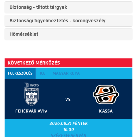
Biztonság - tiltott tárgyak
Biztonsági figyelmeztetés - korongveszély
Hőmérséklet
KÖVETKEZŐ MÉRKŐZÉS
FELKÉSZÜLÉS
ICE
MAGYAR KUPA
VS.
FEHÉRVÁR AV19
KASSA
2026.08.21 PÉNTEK
16:00
SZÉKESFEHÉRVÁR