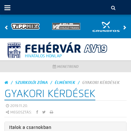
HIVATALOS HONLAP
MENETREND
SZURKOLÓI ZÓNA
ÉLMÉNYEK
GYAKORI KÉRDÉSEK
GYAKORI KÉRDÉSEK
2019.11.20.
MEGOSZTÁS:
Italok a csarnokban