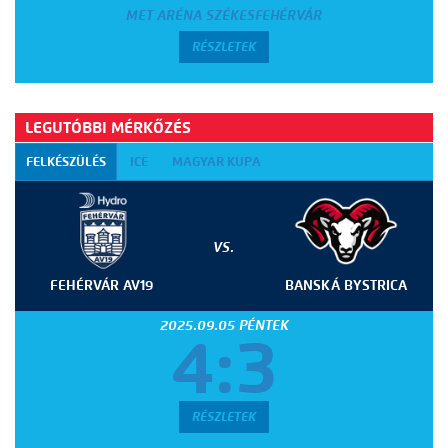
MET ARÉNA SZÉKESFEHÉRVÁR
RÉSZLETEK
LEGUTÓBBI MÉRKŐZÉS
FELKÉSZÜLÉS
ICE
MAGYAR KUPA
VS.
FEHÉRVÁR AV19
BANSKÁ BYSTRICA
2025.09.05 PÉNTEK
4:3
RÉSZLETEK