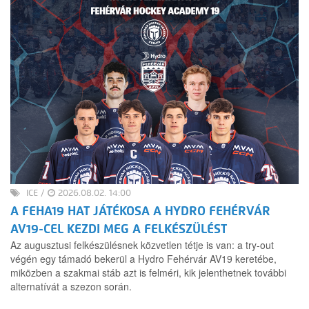
ICE
/
2026.08.02. 14:00
A FEHA19 HAT JÁTÉKOSA A HYDRO FEHÉRVÁR
AV19-CEL KEZDI MEG A FELKÉSZÜLÉST
Az augusztusi felkészülésnek közvetlen tétje is van: a try-out
végén egy támadó bekerül a Hydro Fehérvár AV19 keretébe,
miközben a szakmai stáb azt is felméri, kik jelenthetnek további
alternatívát a szezon során.