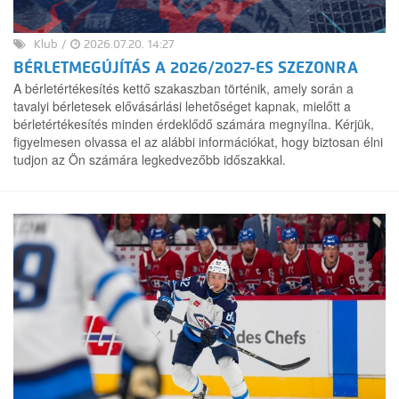
Klub
/
2026.07.20. 14:27
BÉRLETMEGÚJÍTÁS A 2026/2027-ES SZEZONRA
A bérletértékesítés kettő szakaszban történik, amely során a
tavalyi bérletesek elővásárlási lehetőséget kapnak, mielőtt a
bérletértékesítés minden érdeklődő számára megnyílna. Kérjük,
figyelmesen olvassa el az alábbi információkat, hogy biztosan élni
tudjon az Ön számára legkedvezőbb időszakkal.