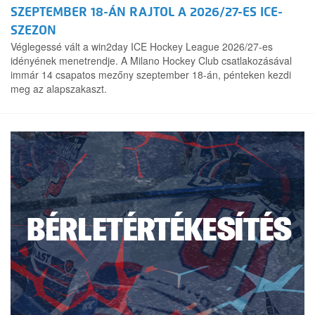
SZEPTEMBER 18-ÁN RAJTOL A 2026/27-ES ICE-
SZEZON
Véglegessé vált a win2day ICE Hockey League 2026/27-es
idényének menetrendje. A Milano Hockey Club csatlakozásával
immár 14 csapatos mezőny szeptember 18-án, pénteken kezdi
meg az alapszakaszt.