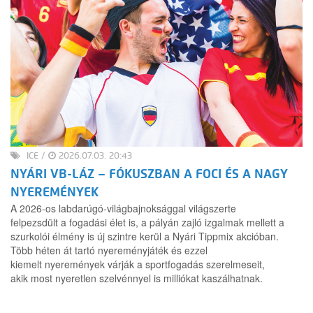
ICE
/
2026.07.03. 20:43
NYÁRI VB-LÁZ – FÓKUSZBAN A FOCI ÉS A NAGY
NYEREMÉNYEK
A 2026-os labdarúgó-világbajnoksággal világszerte
felpezsdült a fogadási élet is, a pályán zajló izgalmak mellett a
szurkolói élmény is új szintre kerül a Nyári Tippmix akcióban.
Több héten át tartó nyereményjáték és ezzel
kiemelt nyeremények várják a sportfogadás szerelmeseit,
akik most nyeretlen szelvénnyel is milliókat kaszálhatnak.