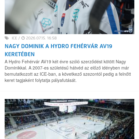
ICE
/
2026.07.15. 16:58
NAGY DOMINIK A HYDRO FEHÉRVÁR AV19
KERETÉBEN
A Hydro Fehérvár AV19 két évre szóló szerződést kötött Nagy
Dominikkal. A 2007-es születésű hátvéd az előző idényben már
bemutatkozott az ICE-ban, a következő szezontól pedig a felnőtt
keret tagjaként folytatja pályafutását.