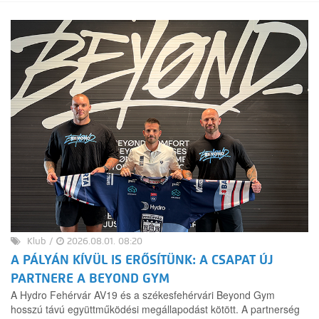
Klub
/
2026.08.01. 08:20
A PÁLYÁN KÍVÜL IS ERŐSÍTÜNK: A CSAPAT ÚJ
PARTNERE A BEYOND GYM
A Hydro Fehérvár AV19 és a székesfehérvári Beyond Gym
hosszú távú együttműködési megállapodást kötött. A partnerség