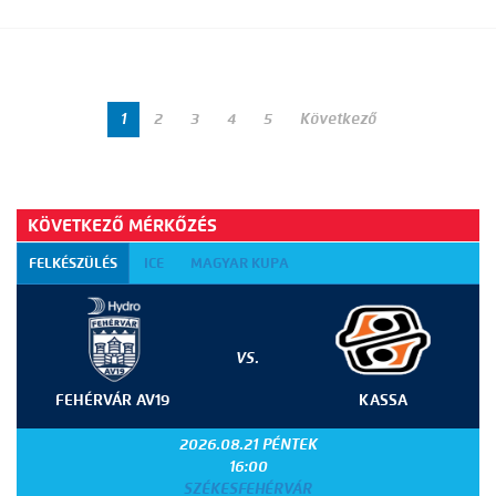
1
2
3
4
5
Következő
KÖVETKEZŐ MÉRKŐZÉS
FELKÉSZÜLÉS
ICE
MAGYAR KUPA
VS.
FEHÉRVÁR AV19
KASSA
2026.08.21 PÉNTEK
16:00
SZÉKESFEHÉRVÁR