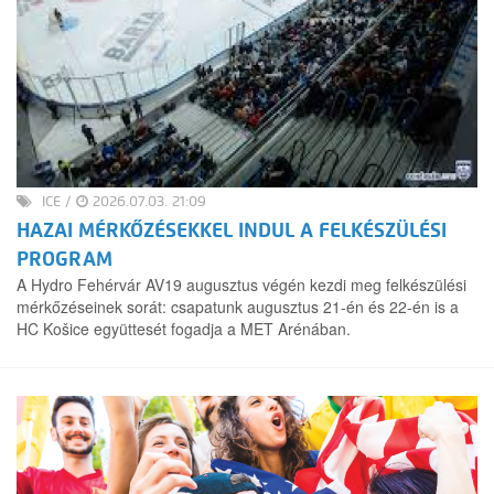
ICE
/
2026.07.03. 21:09
HAZAI MÉRKŐZÉSEKKEL INDUL A FELKÉSZÜLÉSI
PROGRAM
A Hydro Fehérvár AV19 augusztus végén kezdi meg felkészülési
mérkőzéseinek sorát: csapatunk augusztus 21-én és 22-én is a
HC Košice együttesét fogadja a MET Arénában.