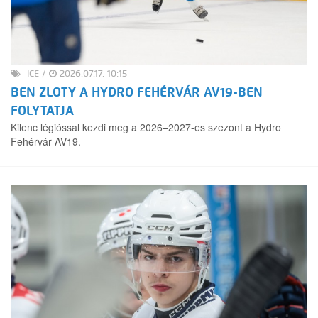
ICE
/
2026.07.17. 10:15
BEN ZLOTY A HYDRO FEHÉRVÁR AV19-BEN
FOLYTATJA
Kilenc légióssal kezdi meg a 2026–2027-es szezont a Hydro
Fehérvár AV19.