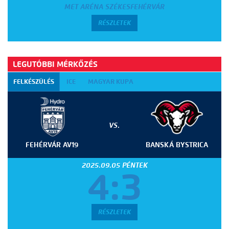
MET ARÉNA SZÉKESFEHÉRVÁR
RÉSZLETEK
LEGUTÓBBI MÉRKŐZÉS
FELKÉSZÜLÉS
ICE
MAGYAR KUPA
VS.
FEHÉRVÁR AV19
BANSKÁ BYSTRICA
2025.09.05 PÉNTEK
4:3
RÉSZLETEK