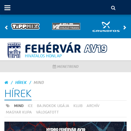
HIVATALOS HONLAP
MENETREND
HÍREK
MIND
HÍREK
MIND
ICE
BAJNOKOK LIGÁJA
KLUB
ARCHÍV
MAGYAR KUPA
VÁLOGATOTT