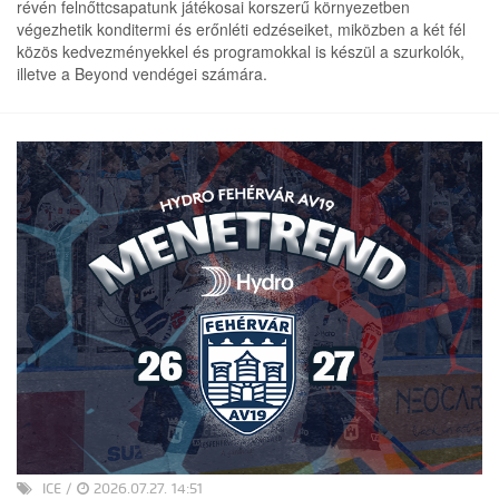
révén felnőttcsapatunk játékosai korszerű környezetben
végezhetik konditermi és erőnléti edzéseiket, miközben a két fél
közös kedvezményekkel és programokkal is készül a szurkolók,
illetve a Beyond vendégei számára.
ICE
/
2026.07.27. 14:51