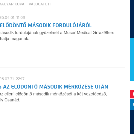
MAGYAR KUPA
VÁLOGATOTT
6.04.01. 11:09
 ELŐDÖNTŐ MÁSODIK FORDULÓJÁRÓL
második fordulójának győzelmét a Moser Medical Grraz99ers
dhatja magának.
6.03.31. 22:17
S AZ ELŐDÖNTŐ MÁSODIK MÉRKŐZÉSE UTÁN
raz elleni elődöntő második mérkőzését a két vezetőedző,
ély Csanád.