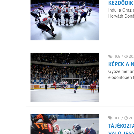
KEZDŐDIK
Indul a Graz 
Horváth Doná
ICE
/
202
KÉPEK A 
Győzelmet ar
elődöntőben f
ICE
/
202
TÁJÉKOZT
VALÓ JEG