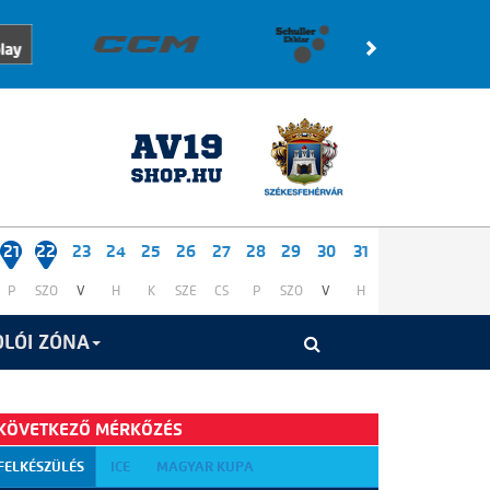
21
22
23
24
25
26
27
28
29
30
31
P
SZO
V
H
K
SZE
CS
P
SZO
V
H
LÓI ZÓNA
KÖVETKEZŐ MÉRKŐZÉS
FELKÉSZÜLÉS
ICE
MAGYAR KUPA