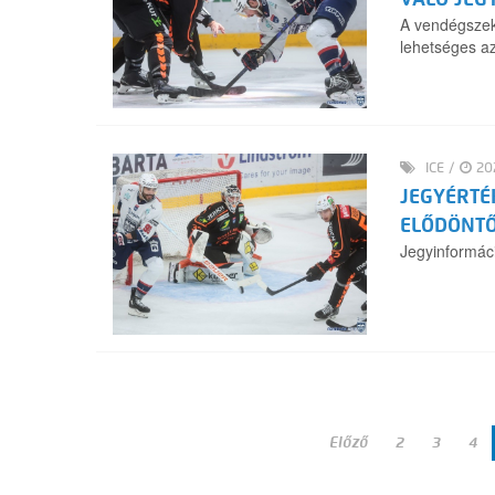
A vendégszek
lehetséges az
ICE
/
202
JEGYÉRTÉ
ELŐDÖNT
Jegyinformác
Előző
2
3
4