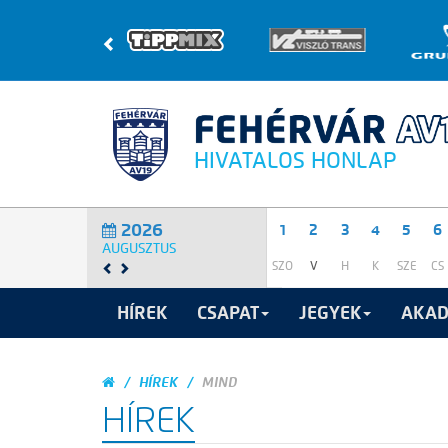
HIVATALOS HONLAP
2026
1
2
3
4
5
6
AUGUSZTUS
SZO
V
H
K
SZE
CS
HÍREK
CSAPAT
JEGYEK
AKAD
HÍREK
MIND
HÍREK