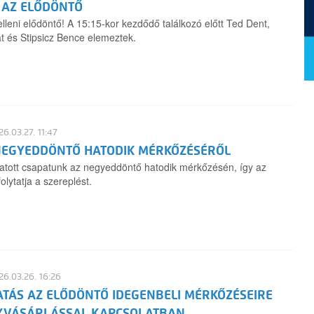
 AZ ELŐDÖNTŐ
elleni elődöntő! A 15:15-kor kezdődő találkozó előtt Ted Dent,
t és Stipsicz Bence elemeztek.
6.03.27. 11:47
NEGYEDDÖNTŐ HATODIK MÉRKŐZÉSÉRŐL
atott csapatunk az negyeddöntő hatodik mérkőzésén, így az
olytatja a szereplést.
6.03.26. 16:26
ATÁS AZ ELŐDÖNTŐ IDEGENBELI MÉRKŐZÉSEIRE
YVÁSÁRLÁSSAL KAPCSOLATBAN