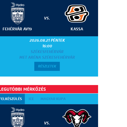
VS.
FEHÉRVÁR AV19
KASSA
2026.08.21 PÉNTEK
16:00
SZÉKESFEHÉRVÁR
MET ARÉNA SZÉKESFEHÉRVÁR
RÉSZLETEK
LEGUTÓBBI MÉRKŐZÉS
FELKÉSZÜLÉS
ICE
MAGYAR KUPA
VS.