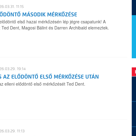
6.03.31. 11:15
LŐDÖNTŐ MÁSODIK MÉRKŐZÉSE
elődöntő első hazai mérkőzésén lép jégre csapatunk! A
tt Ted Dent, Magosi Bálint és Darren Archibald elemeztek.
6.03.29. 19:14
S AZ ELŐDÖNTŐ ELSŐ MÉRKŐZÉSE UTÁN
raz elleni elődöntő első mérkőzését Ted Dent.
6.03.29. 11:13