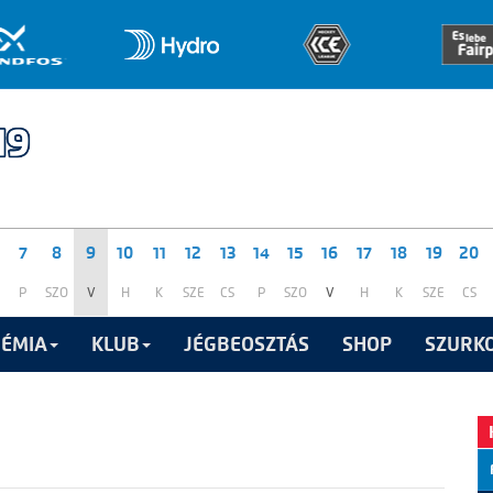
7
8
9
10
11
12
13
14
15
16
17
18
19
20
P
SZO
V
H
K
SZE
CS
P
SZO
V
H
K
SZE
CS
ÉMIA
KLUB
JÉGBEOSZTÁS
SHOP
SZURKO