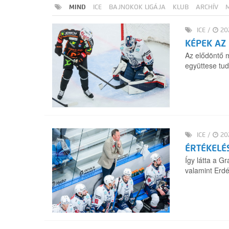
MIND
ICE
BAJNOKOK LIGÁJA
KLUB
ARCHÍV
ICE
/
202
KÉPEK AZ
Az elődöntő 
együttese tu
ICE
/
202
ÉRTÉKELÉ
Így látta a G
valamint Erd