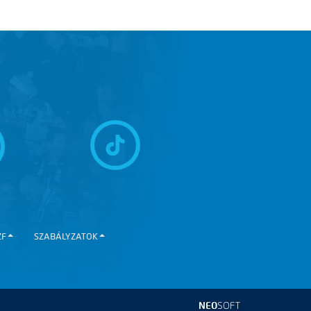
ZF
SZABÁLYZATOK
NEO
SOFT