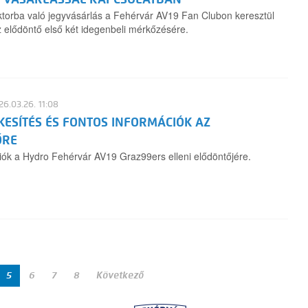
torba való jegyvásárlás a Fehérvár AV19 Fan Clubon keresztül
 elődöntő első két idegenbeli mérkőzésére.
6.03.26. 11:08
KESÍTÉS ÉS FONTOS INFORMÁCIÓK AZ
ŐRE
iók a Hydro Fehérvár AV19 Graz99ers elleni elődöntőjére.
5
6
7
8
Következő