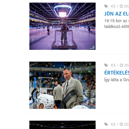
ICE
/
202
JÖN AZ E
19:15-kor az 
találkozó elő
ICE
/
202
ÉRTÉKELÉ
Így látta a G
ICE
/
202