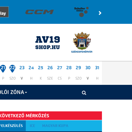
21
22
23
24
25
26
27
28
29
30
31
P
SZO
V
H
K
SZE
CS
P
SZO
V
H
LÓI ZÓNA
KÖVETKEZŐ MÉRKŐZÉS
FELKÉSZÜLÉS
ICE
MAGYAR KUPA