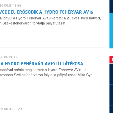
6.06.15. 15:44
VÉDDEL ERŐSÖDIK A HYDRO FEHÉRVÁR AV19
al bővül a Hydro Fehérvár AV19 kerete: a 24 éves svéd hátvéd,
n Székesfehérváron folytatja pályafutását.
6.06.10. 13:00
 A HYDRO FEHÉRVÁR AV19 ÚJ JÁTÉKOSA
madóval erősíti meg keretét a Hydro Fehérvár AV19: a
zonban Székesfehérváron folytatja pályafutását Mika Cyr.
6.06.05. 12:29