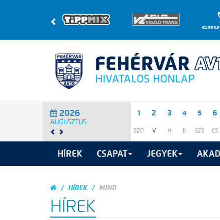
HIVATALOS HONLAP
2026
1
2
3
4
5
6
AUGUSZTUS
SZO
V
H
K
SZE
CS
HÍREK
CSAPAT
JEGYEK
AKAD
HÍREK
MIND
HÍREK