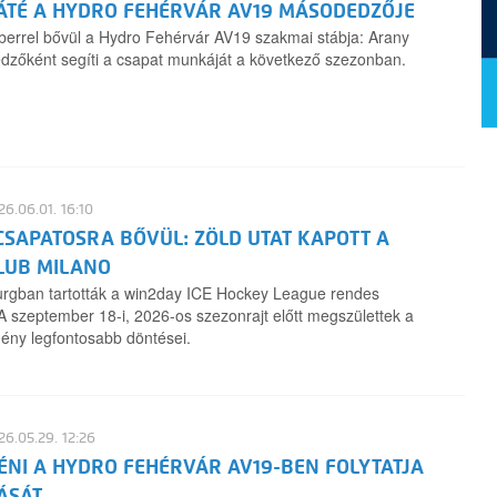
TÉ A HYDRO FEHÉRVÁR AV19 MÁSODEDZŐJE
berrel bővül a Hydro Fehérvár AV19 szakmai stábja: Arany
zőként segíti a csapat munkáját a következő szezonban.
6.06.01. 16:10
 CSAPATOSRA BŐVÜL: ZÖLD UTAT KAPOTT A
LUB MILANO
urgban tartották a win2day ICE Hockey League rendes
A szeptember 18-i, 2026-os szezonrajt előtt megszülettek a
ény legfontosabb döntései.
6.05.29. 12:26
ÉNI A HYDRO FEHÉRVÁR AV19-BEN FOLYTATJA
ÁSÁT