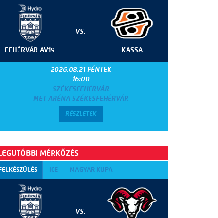
VS.
FEHÉRVÁR AV19
KASSA
2026.08.21 PÉNTEK
16:00
SZÉKESFEHÉRVÁR
MET ARÉNA SZÉKESFEHÉRVÁR
RÉSZLETEK
LEGUTÓBBI MÉRKŐZÉS
FELKÉSZÜLÉS
ICE
MAGYAR KUPA
VS.