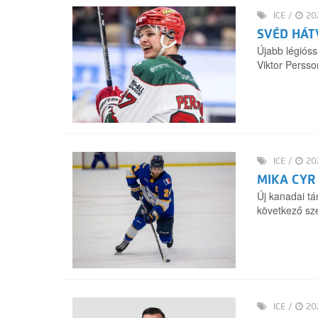
ICE
/
202
SVÉD HÁT
Újabb légióss
Viktor Persso
ICE
/
202
MIKA CYR
Új kanadai tá
következő sze
ICE
/
202