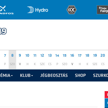
7
8
9
10
11
12
13
14
15
16
17
18
19
20
P
SZO
V
H
K
SZE
CS
P
SZO
V
H
K
SZE
CS
ÉMIA
KLUB
JÉGBEOSZTÁS
SHOP
SZURKO