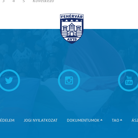
3
4
5
Következő
ÉDELEM
JOGI NYILATKOZAT
DOKUMENTUMOK
TAO
ÁS