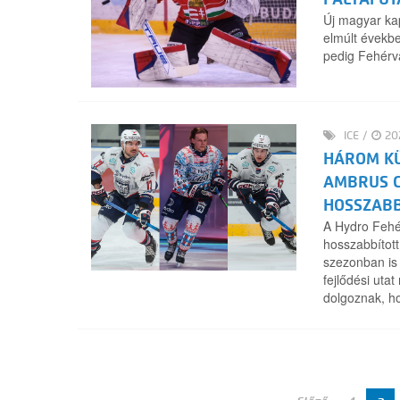
Új magyar ka
elmúlt évekbe
pedig Fehérvá
ICE
/
202
HÁROM KÜ
AMBRUS C
HOSSZABB
A Hydro Fehé
hosszabbítot
szezonban is 
fejlődési ut
dolgoznak, ho