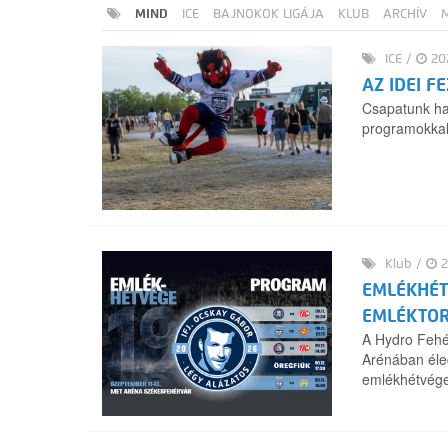
MIND
ICE
BAJNOKOK LIGÁJA
KLUB
ARCHÍV
ICE
/
202
AZ IDEI F
Csapatunk h
programokkal 
Klub
/
2
EMLÉKHÉT
EMLÉKTO
A Hydro Fehé
Arénában éled
emlékhétvégek