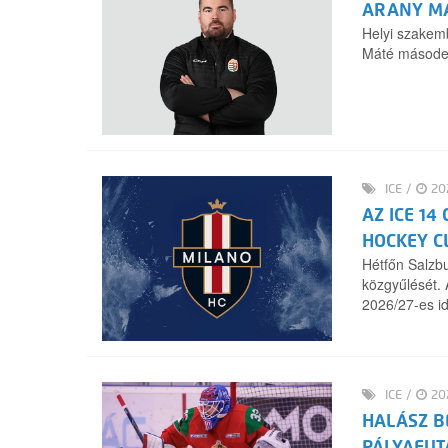
ARANY MÁ
Helyi szakem
Máté másoded
ICE
/
202
AZ ICE 14
HOCKEY C
Hétfőn Salzb
közgyűlését. 
2026/27-es id
ICE
/
202
HALÁSZ B
PÁLYAFUT