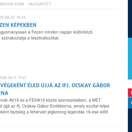
MAGYAR KUPA
VÁLOGATOTT
6.06.22. 16:45
EZEN KÉPEKBEN
agyományosan a Fezen minden napján különböző
szórakoztatja a feszitválozókat.
026.06.17. 11:57
VÉGEKÉNT ÉLED ÚJJÁ AZ IFJ. OCSKAY GÁBOR
RNA
rvár AV19 és a FEHA19 közös szervezésében, a MET
 újjá az Ifj. Ocskay Gábor Emléktorna, amely ezúttal teljes
ént tiszteleg a fehérvári jégkorong legendás 19-ese előtt.