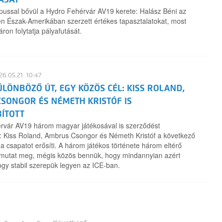
pussal bővül a Hydro Fehérvár AV19 kerete: Halász Béni az
n Észak-Amerikában szerzett értékes tapasztalatokat, most
ron folytatja pályafutását.
6.05.21. 10:47
LÖNBÖZŐ ÚT, EGY KÖZÖS CÉL: KISS ROLAND,
SONGOR ÉS NÉMETH KRISTÓF IS
ÍTOTT
rvár AV19 három magyar játékosával is szerződést
t: Kiss Roland, Ambrus Csongor és Németh Kristóf a következő
a csapatot erősíti. A három játékos története három eltérő
at mutat meg, mégis közös bennük, hogy mindannyian azért
gy stabil szerepük legyen az ICE-ban.