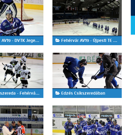
9 - DVTK Jegesmedvék 3-5
Fehérvár AV19 - Újpesti TE 4-2
reda - Fehérvár AV19 3-8
Edzés Csíkszeredában