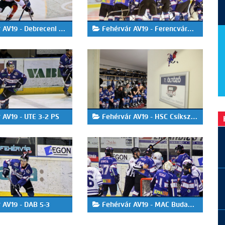
V19 - Debreceni HK 2-0
Fehérvár AV19 - Ferencváros 1-0
 AV19 - UTE 3-2 PS
Fehérvár AV19 - HSC Csíkszereda 2-3
 AV19 - DAB 5-3
Fehérvár AV19 - MAC Budapest 3-4