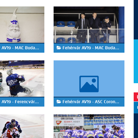
19 - MAC Budapest 2-1
Fehérvár AV19 - MAC Budapest 8-2
9 - Ferencvárosi TC 7-2
Fehérvár AV19 - ASC Corona Brasov 6-1