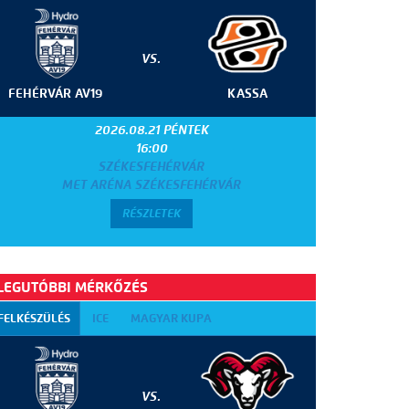
VS.
FEHÉRVÁR AV19
KASSA
2026.08.21 PÉNTEK
16:00
SZÉKESFEHÉRVÁR
MET ARÉNA SZÉKESFEHÉRVÁR
RÉSZLETEK
LEGUTÓBBI MÉRKŐZÉS
FELKÉSZÜLÉS
ICE
MAGYAR KUPA
VS.