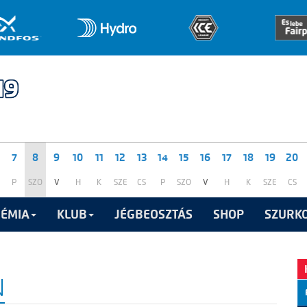
7
8
9
10
11
12
13
14
15
16
17
18
19
20
P
SZO
V
H
K
SZE
CS
P
SZO
V
H
K
SZE
CS
ÉMIA
KLUB
JÉGBEOSZTÁS
SHOP
SZURKO
N