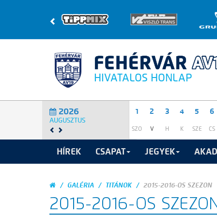
HIVATALOS HONLAP
2026
1
2
3
4
5
6
AUGUSZTUS
SZO
V
H
K
SZE
CS
HÍREK
CSAPAT
JEGYEK
AKAD
GALÉRIA
TITÁNOK
2015-2016-OS SZEZON
2015-2016-OS SZEZO