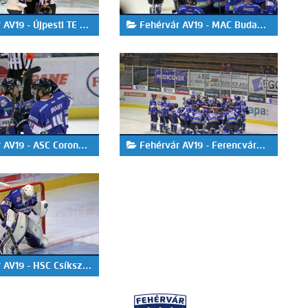
V19 - Újpesti TE 2-4
Fehérvár AV19 - MAC Budapest 3-2
9 - ASC Corona Brasov 4-3
Fehérvár AV19 - Ferencvárosi TC 3-0
19 - HSC Csíkszereda 5-4