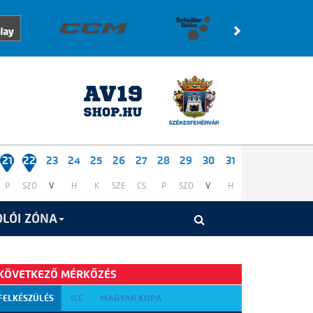
21
22
23
24
25
26
27
28
29
30
31
P
SZO
V
H
K
SZE
CS
P
SZO
V
H
LÓI ZÓNA
KÖVETKEZŐ MÉRKŐZÉS
FELKÉSZÜLÉS
ICE
MAGYAR KUPA