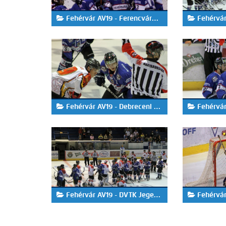
Fehérvár AV19 - Ferencváros 6-0
Fehérvár A
Fehérvár AV19 - Debreceni Hoki Klub 2-3
Fehérvár AV1
Fehérvár AV19 - DVTK Jegesmedvék 2-4
Fehérvár AV