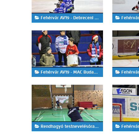
Fehérvár AV19 - Debreceni HK 2-1 - h.u.
Fehérvár A
Fehérvár AV19 - MAC Budapest 2-6
Fehérvár
Rendhagyó testnevelésóra az István Király Általános Iskolában
Fehérvár