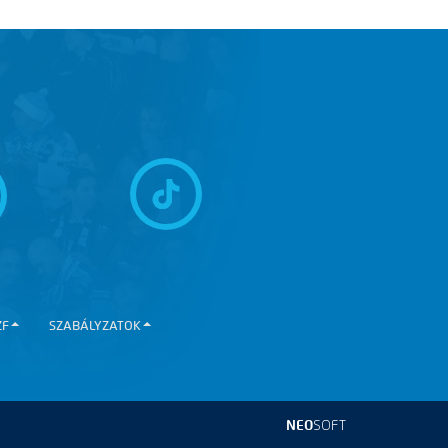
ZF
SZABÁLYZATOK
NEO
SOFT