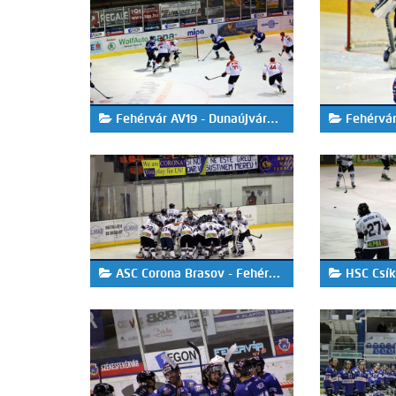
Fehérvár AV19 - Dunaújvárosi Acélbikák 2-4
Fehérvár AV1
ASC Corona Brasov - Fehérvár AV19 2-5
HSC Csíksze