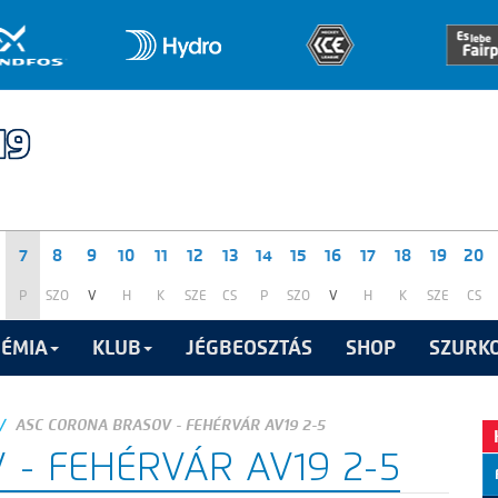
7
8
9
10
11
12
13
14
15
16
17
18
19
20
P
SZO
V
H
K
SZE
CS
P
SZO
V
H
K
SZE
CS
ÉMIA
KLUB
JÉGBEOSZTÁS
SHOP
SZURKO
ASC CORONA BRASOV - FEHÉRVÁR AV19 2-5
- FEHÉRVÁR AV19 2-5