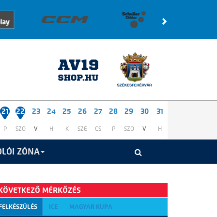
21
22
23
24
25
26
27
28
29
30
31
P
SZO
V
H
K
SZE
CS
P
SZO
V
H
LÓI ZÓNA
KÖVETKEZŐ MÉRKŐZÉS
FELKÉSZÜLÉS
ICE
MAGYAR KUPA