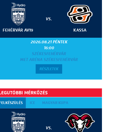
VS.
FEHÉRVÁR AV19
KASSA
2026.08.21 PÉNTEK
16:00
SZÉKESFEHÉRVÁR
MET ARÉNA SZÉKESFEHÉRVÁR
RÉSZLETEK
LEGUTÓBBI MÉRKŐZÉS
FELKÉSZÜLÉS
ICE
MAGYAR KUPA
VS.