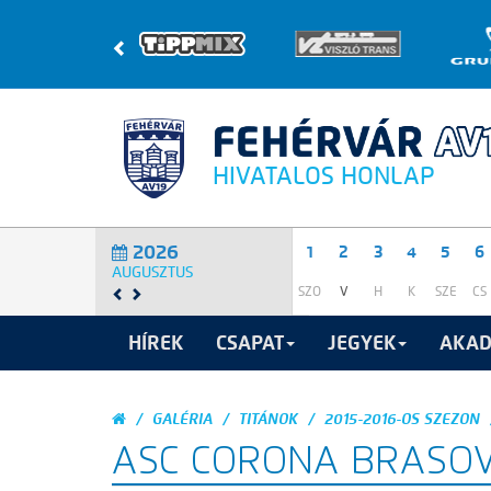
HIVATALOS HONLAP
2026
1
2
3
4
5
6
AUGUSZTUS
SZO
V
H
K
SZE
CS
HÍREK
CSAPAT
JEGYEK
AKAD
GALÉRIA
TITÁNOK
2015-2016-OS SZEZON
ASC CORONA BRASOV 