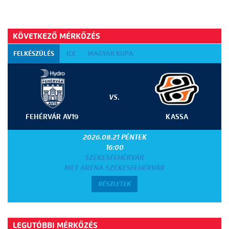
KÖVETKEZŐ MÉRKŐZÉS
FELKÉSZÜLÉS
ICE
MAGYAR KUPA
VS.
FEHÉRVÁR AV19
KASSA
2026.08.21 PÉNTEK
16:00
SZÉKESFEHÉRVÁR
MET ARÉNA SZÉKESFEHÉRVÁR
RÉSZLETEK
LEGUTÓBBI MÉRKŐZÉS