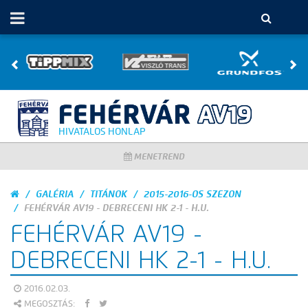
HIVATALOS HONLAP
MENETREND
GALÉRIA
TITÁNOK
2015-2016-OS SZEZON
FEHÉRVÁR AV19 - DEBRECENI HK 2-1 - H.U.
FEHÉRVÁR AV19 -
DEBRECENI HK 2-1 - H.U.
2016.02.03.
MEGOSZTÁS: