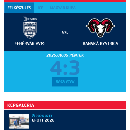
FELKÉSZÜLÉS
ICE
MAGYAR KUPA
VS.
FEHÉRVÁR AV19
BANSKÁ BYSTRICA
2025.09.05 PÉNTEK
4:3
RÉSZLETEK
KÉPGALÉRIA
2026.07.13.
EFOTT 2026