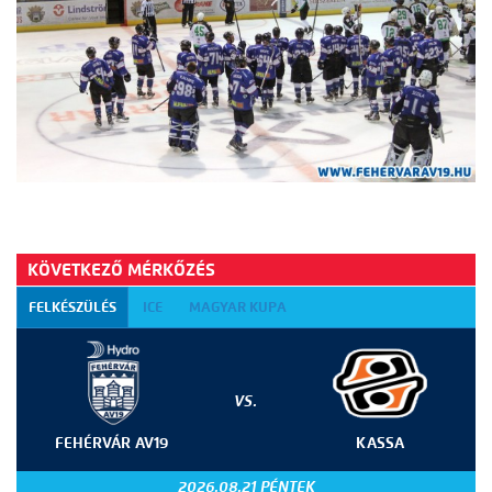
KÖVETKEZŐ MÉRKŐZÉS
FELKÉSZÜLÉS
ICE
MAGYAR KUPA
VS.
FEHÉRVÁR AV19
KASSA
2026.08.21 PÉNTEK