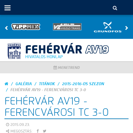
HIVATALOS HONLAP
MENETREND
GALÉRIA
TITÁNOK
2015-2016-OS SZEZON
FEHÉRVÁR AV19 - FERENCVÁROSI TC 3-0
FEHÉRVÁR AV19 -
FERENCVÁROSI TC 3-0
2015.09.23.
MEGOSZTÁS: