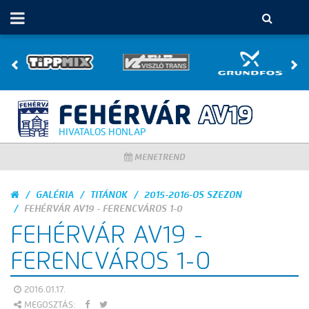
HIVATALOS HONLAP
MENETREND
GALÉRIA
TITÁNOK
2015-2016-OS SZEZON
FEHÉRVÁR AV19 - FERENCVÁROS 1-0
FEHÉRVÁR AV19 -
FERENCVÁROS 1-0
2016.01.17.
MEGOSZTÁS: