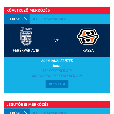
KÖVETKEZŐ MÉRKŐZÉS
FELKÉSZÜLÉS
ICE
MAGYAR KUPA
VS.
FEHÉRVÁR AV19
KASSA
2026.08.21 PÉNTEK
16:00
SZÉKESFEHÉRVÁR
MET ARÉNA SZÉKESFEHÉRVÁR
RÉSZLETEK
LEGUTÓBBI MÉRKŐZÉS
FELKÉSZÜLÉS
ICE
MAGYAR KUPA