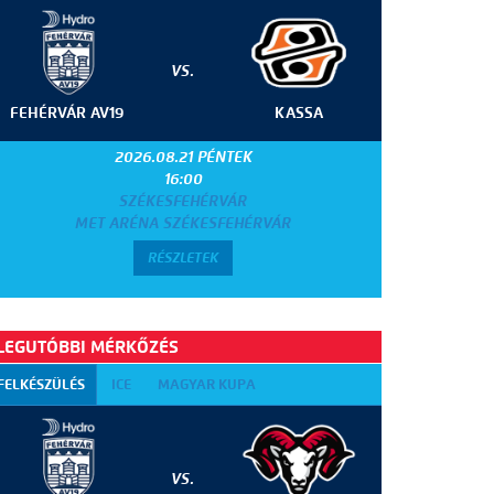
VS.
FEHÉRVÁR AV19
KASSA
2026.08.21 PÉNTEK
16:00
SZÉKESFEHÉRVÁR
MET ARÉNA SZÉKESFEHÉRVÁR
RÉSZLETEK
LEGUTÓBBI MÉRKŐZÉS
FELKÉSZÜLÉS
ICE
MAGYAR KUPA
VS.