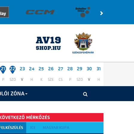
21
22
23
24
25
26
27
28
29
30
31
P
SZO
V
H
K
SZE
CS
P
SZO
V
H
LÓI ZÓNA
KÖVETKEZŐ MÉRKŐZÉS
FELKÉSZÜLÉS
ICE
MAGYAR KUPA