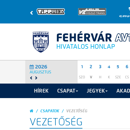
HIVATALOS HONLAP
2026
1
2
3
4
5
6
AUGUSZTUS
SZO
V
H
K
SZE
CS
HÍREK
CSAPAT
JEGYEK
AKAD
CSAPATOK
VEZETŐSÉG
VEZETŐSÉG