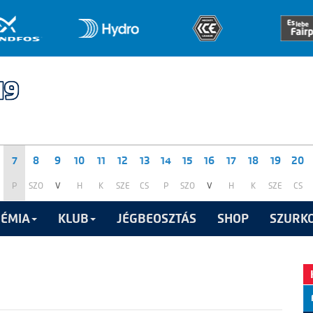
7
8
9
10
11
12
13
14
15
16
17
18
19
20
P
SZO
V
H
K
SZE
CS
P
SZO
V
H
K
SZE
CS
ÉMIA
KLUB
JÉGBEOSZTÁS
SHOP
SZURKO