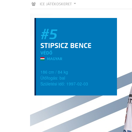
ICE JÁTÉKOSKERET
#5
STIPSICZ BENCE
VÉDŐ
MAGYAR
186 cm / 84 kg
Ütőfogás: bal
Születési idő: 1997-02-03