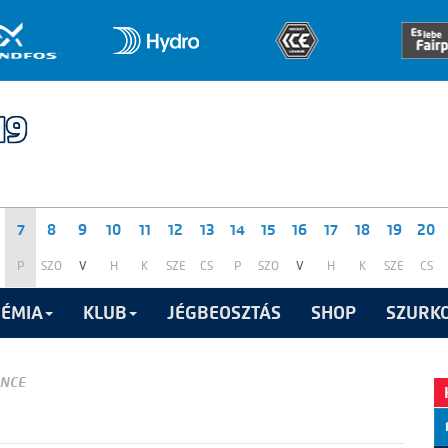
7
8
9
10
11
12
13
14
15
16
17
18
19
20
P
SZO
V
H
K
SZE
CS
P
SZO
V
H
K
SZE
CS
ÉMIA
KLUB
JÉGBEOSZTÁS
SHOP
SZURKO
ENCE