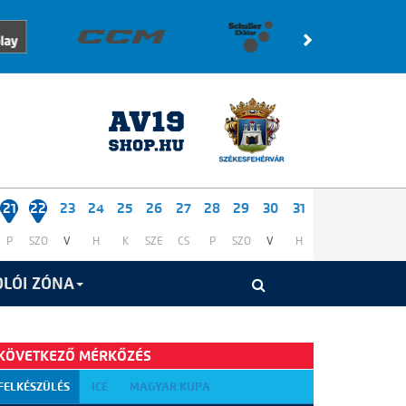
21
22
23
24
25
26
27
28
29
30
31
P
SZO
V
H
K
SZE
CS
P
SZO
V
H
LÓI ZÓNA
KÖVETKEZŐ MÉRKŐZÉS
FELKÉSZÜLÉS
ICE
MAGYAR KUPA