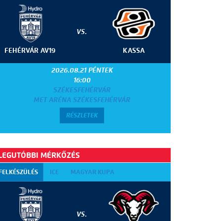
VS.
FEHÉRVÁR AV19
KASSA
2026.08.21 PÉNTEK
16:00
SZÉKESFEHÉRVÁR
MET ARÉNA SZÉKESFEHÉRVÁR
RÉSZLETEK
LEGUTÓBBI MÉRKŐZÉS
FELKÉSZÜLÉS
ICE
MAGYAR KUPA
VS.