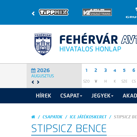
HIVATALOS HONLAP
2026
1
2
3
4
5
6
AUGUSZTUS
SZO
V
H
K
SZE
CS
HÍREK
CSAPAT
JEGYEK
AKAD
CSAPATOK
ICE JÁTÉKOSKERET
STIPSICZ B
STIPSICZ BENCE