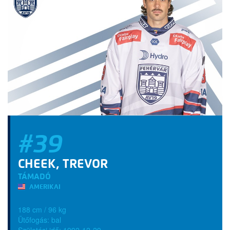
#39
CHEEK, TREVOR
TÁMADÓ
AMERIKAI
188 cm / 96 kg
Ütőfogás: bal
Születési idő: 1992-12-29