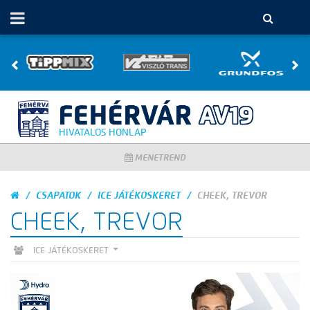
HIVATALOS HONLAP
MENETREND
CSAPATOK
ICE JÁTÉKOSKERET
CHEEK, TREVOR
CHEEK, TREVOR
ICE JÁTÉKOSKERET