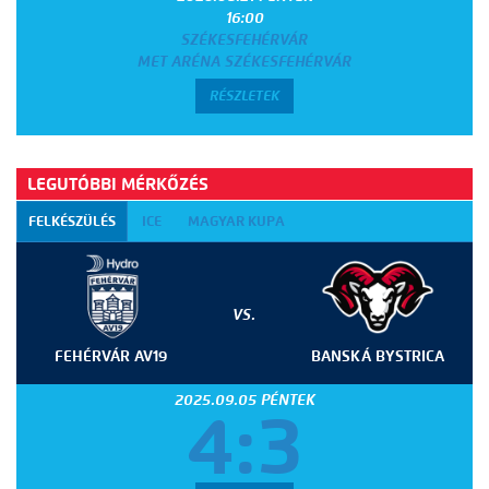
16:00
SZÉKESFEHÉRVÁR
MET ARÉNA SZÉKESFEHÉRVÁR
RÉSZLETEK
LEGUTÓBBI MÉRKŐZÉS
FELKÉSZÜLÉS
ICE
MAGYAR KUPA
VS.
FEHÉRVÁR AV19
BANSKÁ BYSTRICA
2025.09.05 PÉNTEK
4:3