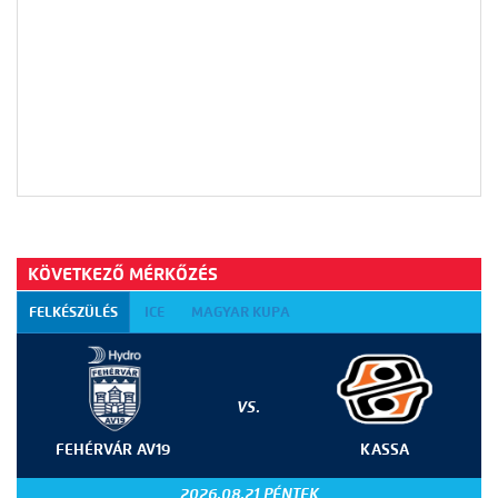
KÖVETKEZŐ MÉRKŐZÉS
FELKÉSZÜLÉS
ICE
MAGYAR KUPA
VS.
FEHÉRVÁR AV19
KASSA
2026.08.21 PÉNTEK