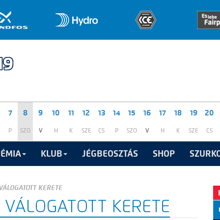
7
8
9
10
11
12
13
14
15
16
17
18
19
20
P
SZO
V
H
K
SZE
CS
P
SZO
V
H
K
SZE
CS
ÉMIA
KLUB
JÉGBEOSZTÁS
SHOP
SZURKO
VÁLOGATOTT KERETE
 VÁLOGATOTT KERETE