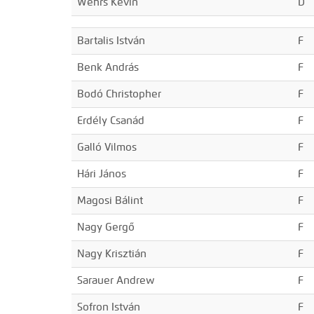
Wehrs Kevin
D
Bartalis István
F
Benk András
F
Bodó Christopher
F
Erdély Csanád
F
Galló Vilmos
F
Hári János
F
Magosi Bálint
F
Nagy Gergő
F
Nagy Krisztián
F
Sarauer Andrew
F
Sofron István
F