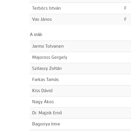
Terbócs István
F
Vas János
F
A stáb
Jarmo Tolvanen
Majoross Gergely
Szilassy Zoltán
Farkas Tamás
Kiss Dávid
Nagy Ákos
Dr. Majzik Ernő
Bagonya Imre