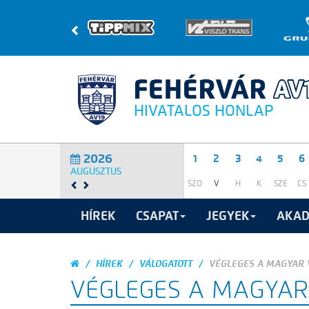
HIVATALOS HONLAP
2026
1
2
3
4
5
6
AUGUSZTUS
SZO
V
H
K
SZE
CS
HÍREK
CSAPAT
JEGYEK
AKAD
HÍREK
VÁLOGATOTT
VÉGLEGES A MAGYAR 
VÉGLEGES A MAGYAR