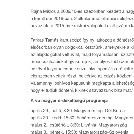
Rajna Miklós a 2009/10-es szezonban kezdett a nagyv
n került sor 2016-ban. 2 alkalommal olimpiai selejtez
nevezték, a 2015-ös krakkói válogatott első számú k
Farkas Tamás kapusedző így nyilatkozott a döntésről
elsősorban olyan dolgokkal kezdtünk, amelyekre a kl
az alapdolgokat vettük át, majd folyamatosan, szisz
meccsszituációkat gyakoroljuk, amelyek többször elő
edzővel folyamatosan konzultálva speciális erőnléti
elemzésen vettek részt, beleértve az edzés közbeni é
Valamennyi behívott kapusunk megkapta a lehetősége
hogy el tudjuk dönteni, kiknek szavazzunk bizalmat."
A vb magyar érdekeltségű programja
április 29., hétfő, 8:30: Magyarország–Dél-Korea
április 30., kedd, 15:30: Fehéroroszország–Magyaro
május 2., csütörtök, 8:30: Litvánia–Magyarország
május 3., péntek, 15:30: Magyarország–Szlovénia