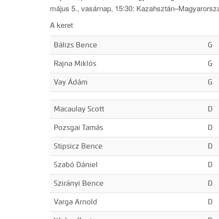
május 5., vasárnap, 15:30: Kazahsztán–Magyarors
A keret
Bálizs Bence
G
Rajna Miklós
G
Vay Ádám
G
Macaulay Scott
D
Pozsgai Tamás
D
Stipsicz Bence
D
Szabó Dániel
D
Szirányi Bence
D
Varga Arnold
D