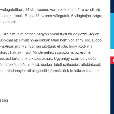
álogatottban, 14 vb-meccse van, ezek közül 4-re az elit-vb-
őn is szerepelt. Rajna 83-szoros válogatott, 6 világbajnokságra
apusa volt.
: "Az elmúlt öt hétben nagyon sokat tudtunk dolgozni. Jégen
uboknál az elmúlt hónapokban talán nem volt annyi idő. Előbb
tematikus munka nyomán jutottunk el oda, hogy azokat a
fordulhatnak majd. Mindemellett szárazon is az erőnléti
 képzést tartottunk a kapusoknak. Ugyanígy számos videós
s a felkészülési mérkőzéseken látott szituációk áttekintését.
t, mindannyiukról elegendő információnk keletkezett ahhoz,
rszág