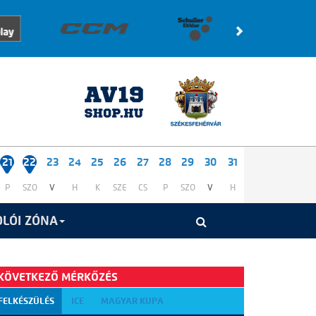
21
22
23
24
25
26
27
28
29
30
31
P
SZO
V
H
K
SZE
CS
P
SZO
V
H
LÓI ZÓNA
KÖVETKEZŐ MÉRKŐZÉS
FELKÉSZÜLÉS
ICE
MAGYAR KUPA