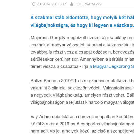
2019.04.28. 13:17
FEHÉRVÁRAV19
A szakmai stáb eldöntötte, hogy melyik két hál
világbajnokságra, és hogy ki legyen a vészkapu
Majoross Gergely megbízott szövetségi kapitány és 
lesznek a magyar válogatott kapusai a kazahsztáni 
továbbra is részt vesz a csapat edzésein, benevezé
sérülésekor kerülhet sor. Amennyiben a sérülés miatt 
térhet vissza a csapatba - írja
a Magyar Jégkorong S
Bálizs Bence a 2010/11-es szezonban mutatkozott be
valamint 3 olimpiai selejtezőn védett. Válogatottság
a negyedik világbajnokság, amelyen részt vehet. Bál
világbajnokságon a feljutást kiharcoló magyar válogat
Vay Ádám debütálása a nemzeti csapatban későbbre,
közül 3-szor a 2016-os A csoportos világbajnokságon 
harmadik vb-je, amelyek közül az első a szenpétervár