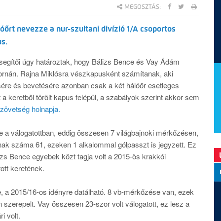
MEGOSZTÁS:
óőrt nevezze a nur-szultani divízió 1/A csoportos
s.
segítői úgy határoztak, hogy Bálizs Bence és Vay Ádám
tornán. Rajna Miklósra vészkapusként számítanak, aki
sére és bevetésére azonban csak a két hálóőr esetleges
a keretből törölt kapus felépül, a szabályok szerint akkor sem
zövetség holnapja.
 a válogatottban, eddig összesen 7 világbajnoki mérkőzésen,
ainak száma 61, ezeken 1 alkalommal gólpasszt is jegyzett. Ez
izs Bence egyebek közt tagja volt a 2015-ös krakkói
ott keretének.
 a 2015/16-os idényre datálható. 8 vb-mérkőzése van, ezek
szerepelt. Vay összesen 23-szor volt válogatott, ez lesz a
i volt.