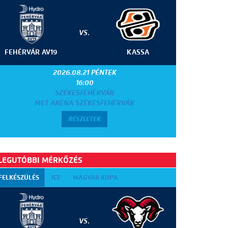
VS.
FEHÉRVÁR AV19
KASSA
2026.08.21 PÉNTEK
16:00
SZÉKESFEHÉRVÁR
MET ARÉNA SZÉKESFEHÉRVÁR
RÉSZLETEK
LEGUTÓBBI MÉRKŐZÉS
FELKÉSZÜLÉS
ICE
MAGYAR KUPA
VS.