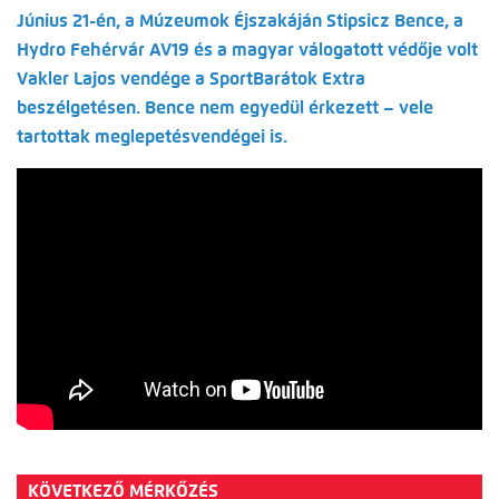
Június 21-én, a Múzeumok Éjszakáján Stipsicz Bence, a
Hydro Fehérvár AV19 és a magyar válogatott védője volt
Vakler Lajos vendége a SportBarátok Extra
beszélgetésen. Bence nem egyedül érkezett – vele
tartottak meglepetésvendégei is.
KÖVETKEZŐ MÉRKŐZÉS