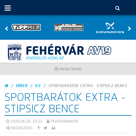
HIVATALOS HONLAP
MENETREND
HÍREK
ICE
SPORTBARÁTOK EXTRA - STIPSICZ BENCE
SPORTBARÁTOK EXTRA -
STIPSICZ BENCE
2025.06.25. 20:53
FEHÉRVÁRAV19
MEGOSZTÁS: