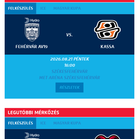
FELKÉSZÜLÉS
ICE
MAGYAR KUPA
VS.
FEHÉRVÁR AV19
KASSA
2026.08.21 PÉNTEK
16:00
SZÉKESFEHÉRVÁR
MET ARÉNA SZÉKESFEHÉRVÁR
RÉSZLETEK
LEGUTÓBBI MÉRKŐZÉS
FELKÉSZÜLÉS
ICE
MAGYAR KUPA