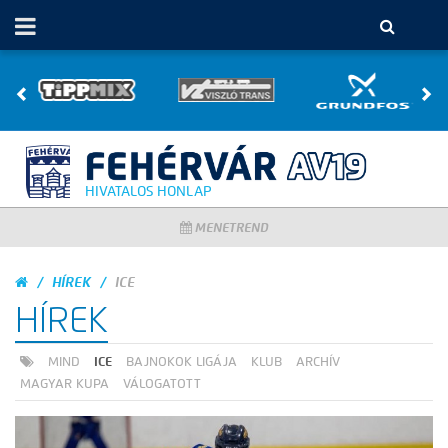
HIVATALOS HONLAP
MENETREND
HÍREK
ICE
HÍREK
MIND
ICE
BAJNOKOK LIGÁJA
KLUB
ARCHÍV
MAGYAR KUPA
VÁLOGATOTT