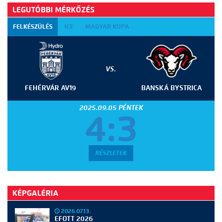
LEGUTÓBBI MÉRKŐZÉS
FELKÉSZÜLÉS
ICE
MAGYAR KUPA
VS.
FEHÉRVÁR AV19
BANSKÁ BYSTRICA
2025.09.05 PÉNTEK
4:3
RÉSZLETEK
KÉPGALÉRIA
2026.07.13.
EFOTT 2026