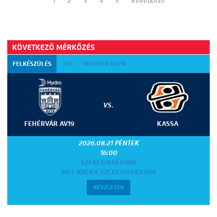
1
2
3
4
5
Következő
KÖVETKEZŐ MÉRKŐZÉS
FELKÉSZÜLÉS
ICE
MAGYAR KUPA
VS.
FEHÉRVÁR AV19
KASSA
2026.08.21 PÉNTEK
16:00
SZÉKESFEHÉRVÁR
MET ARÉNA SZÉKESFEHÉRVÁR
RÉSZLETEK