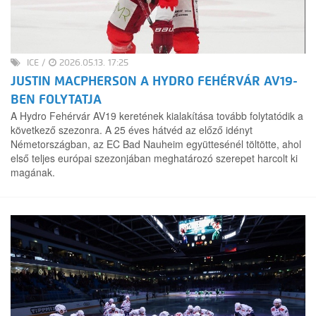
ICE
/
2026.05.13. 17:25
JUSTIN MACPHERSON A HYDRO FEHÉRVÁR AV19-
BEN FOLYTATJA
A Hydro Fehérvár AV19 keretének kialakítása tovább folytatódik a
következő szezonra. A 25 éves hátvéd az előző idényt
Németországban, az EC Bad Nauheim együttesénél töltötte, ahol
első teljes európai szezonjában meghatározó szerepet harcolt ki
magának.