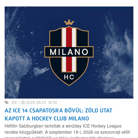
ICE
/
2026.06.01. 16:10
AZ ICE 14 CSAPATOSRA BŐVÜL: ZÖLD UTAT
KAPOTT A HOCKEY CLUB MILANO
Hétfőn Salzburgban tartották a win2day ICE Hockey League
rendes közgyűlését. A szeptember 18-i, 2026-os szezonrajt előtt
megszülettek a 2026/27-es idény legfontosabb döntései.