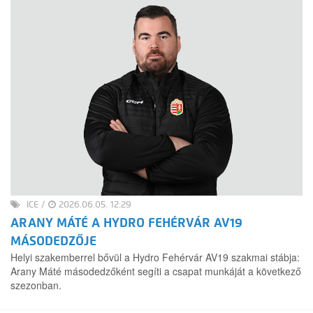
ICE
/
2026.06.05. 12:29
ARANY MÁTÉ A HYDRO FEHÉRVÁR AV19
MÁSODEDZŐJE
Helyi szakemberrel bővül a Hydro Fehérvár AV19 szakmai stábja:
Arany Máté másodedzőként segíti a csapat munkáját a következő
szezonban.