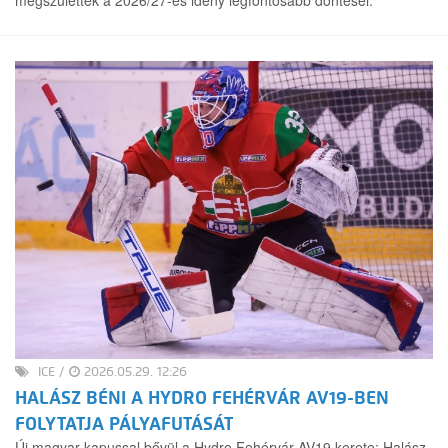
ICE
/
2026.05.29. 12:26
HALÁSZ BÉNI A HYDRO FEHÉRVÁR AV19-BEN
FOLYTATJA PÁLYAFUTÁSÁT
Új magyar kapussal bővül a Hydro Fehérvár AV19 kerete: Halász