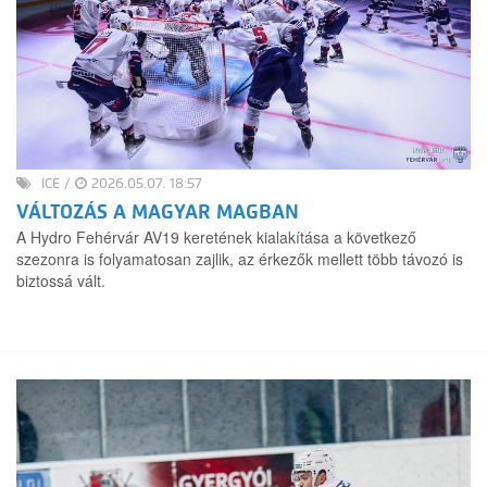
ICE
/
2026.05.07. 18:57
VÁLTOZÁS A MAGYAR MAGBAN
A Hydro Fehérvár AV19 keretének kialakítása a következő
szezonra is folyamatosan zajlik, az érkezők mellett több távozó is
biztossá vált.