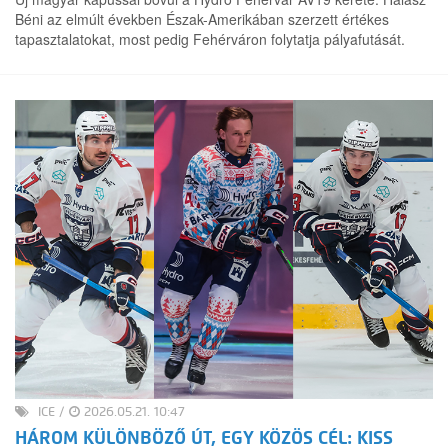
Béni az elmúlt években Észak-Amerikában szerzett értékes
tapasztalatokat, most pedig Fehérváron folytatja pályafutását.
ICE
/
2026.05.21. 10:47
HÁROM KÜLÖNBÖZŐ ÚT, EGY KÖZÖS CÉL: KISS