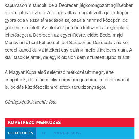
kapuvason is táncolt, de a Debrecen jégkorongozott agilisebben
a záró játékrészben. A tempóváltás meglátszott a játék képén,
gyors oda vissza támadások zajlottak a harmad közepén, de
gól nem született. Az utolsó 7 percben kétszer is megkapta a
lehetőséget a Debrecen az egyenlítésre, előbb Bodo, majd
Manavian pihent két percet, sőt Sarauer és Dancsafalvi is két
percet kapott durva játékért egy palánk melletti incidens után. A
kiállítások lejártak, de egyik oldalon sem született újabb találat.
A Magyar Kupa első selejtező mérkőzését megnyerte
csapatunk, de minden elismerést megérdemel a hazai csapat
is, példás küzdőszellemről tettek tanúbizonyságot.
Címlapképünk archív fotó
KÖVETKEZŐ MÉRKŐZÉS
FELKÉSZÜLÉS
ICE
MAGYAR KUPA