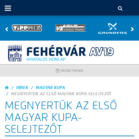
HIVATALOS HONLAP
MENETREND
HÍREK
MAGYAR KUPA
MEGNYERTÜK AZ ELSŐ MAGYAR KUPA-SELEJTEZŐT
MEGNYERTÜK AZ ELSŐ
MAGYAR KUPA-
SELEJTEZŐT