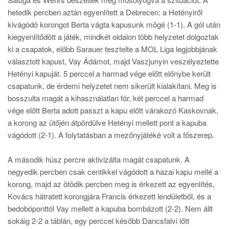
hetedik percben aztán egyenlített a Debrecen: a Hetényiről
kivágódó korongot Berta vágta kapusunk mögé (1-1). A gól után
kiegyenlítődött a játék, mindkét oldalon több helyzetet dolgoztak
ki a csapatok, előbb Sarauer tesztelte a MOL Liga legjobbjának
választott kapust, Vay Ádámot, majd Vaszjunyin veszélyeztette
Hetényi kapuját. 5 perccel a harmad vége előtt előnybe került
csapatunk, de érdemi helyzetet nem sikerült kialakítani. Meg is
bosszulta magát a kihasználatlan fór, két perccel a harmad
vége előtt Berta adott passzt a kapu előtt várakozó Kaskovnak,
a korong az ütőjén átpördülve Hetényi mellett pont a kapuba
vágódott (2-1). A folytatásban a mezőnyjátéké volt a főszerep.
A második húsz percre aktivizálta magát csapatunk. A
negyedik percben csak centikkel vágódott a hazai kapu mellé a
korong, majd az ötödik percben meg is érkezett az egyenlítés,
Kovács hátratett korongjára Francis érkezett lendületből, és a
bedobóponttól Vay mellett a kapuba bombázott (2-2). Nem állt
sokáig 2-2 a táblán, egy perccel később Dancsfalvi lőtt