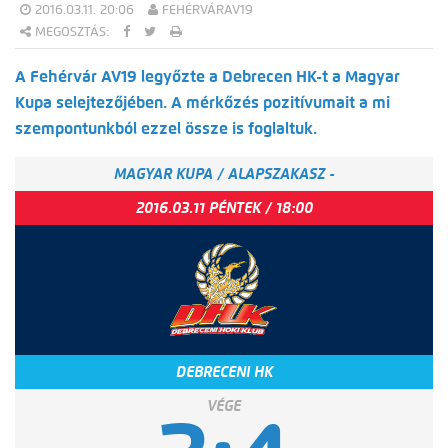
2016.03.11. 20:06
FEHÉRVÁRAV19
MEGOSZTÁS:
A Fehérvár AV19 legyőzte a Debrecen HK-t a Magyar
Kupa selejtezőjében. A mérkőzés pozitívumait a mi
szempontunkból ezzel össze is foglaltuk.
MAGYAR KUPA / ALAPSZAKASZ -
2016.03.11 PÉNTEK / 18:00
DEBRECENI HK
VÉGE