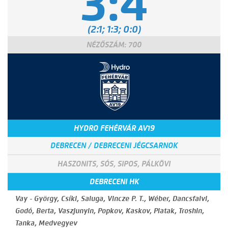
3:4
(2:1; 1:3; 0:0)
NÉZŐSZÁM: 700
HYDRO FEHÉRVÁR AV19
DEBRECEN / DEBRECENI JÉGCSARNOK
HASZONITS, SÓS, SIPOS, PÁLKÖVI
DEBRECENI HK
Vay - György, Csíki, Saluga, Vincze P. T., Wéber, Dancsfalvi,
Godó, Berta, Vaszjunyin, Popkov, Kaskov, Piatak, Troshin,
Tanka, Medvegyev