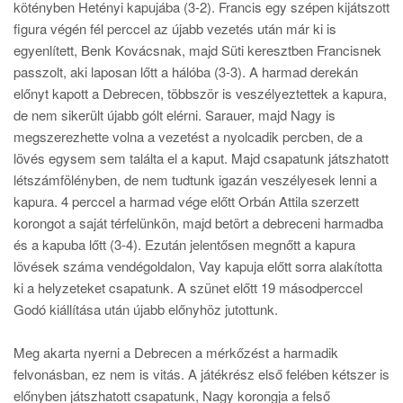
kötényben Hetényi kapujába (3-2). Francis egy szépen kijátszott
figura végén fél perccel az újabb vezetés után már ki is
egyenlített, Benk Kovácsnak, majd Süti keresztben Francisnek
passzolt, aki laposan lőtt a hálóba (3-3). A harmad derekán
előnyt kapott a Debrecen, többször is veszélyeztettek a kapura,
de nem sikerült újabb gólt elérni. Sarauer, majd Nagy is
megszerezhette volna a vezetést a nyolcadik percben, de a
lövés egysem sem találta el a kaput. Majd csapatunk játszhatott
létszámfölényben, de nem tudtunk igazán veszélyesek lenni a
kapura. 4 perccel a harmad vége előtt Orbán Attila szerzett
korongot a saját térfelünkön, majd betört a debreceni harmadba
és a kapuba lőtt (3-4). Ezután jelentősen megnőtt a kapura
lövések száma vendégoldalon, Vay kapuja előtt sorra alakította
ki a helyzeteket csapatunk. A szünet előtt 19 másodperccel
Godó kiállítása után újabb előnyhöz jutottunk.
Meg akarta nyerni a Debrecen a mérkőzést a harmadik
felvonásban, ez nem is vitás. A játékrész első felében kétszer is
előnyben játszhatott csapatunk, Nagy korongja a felső