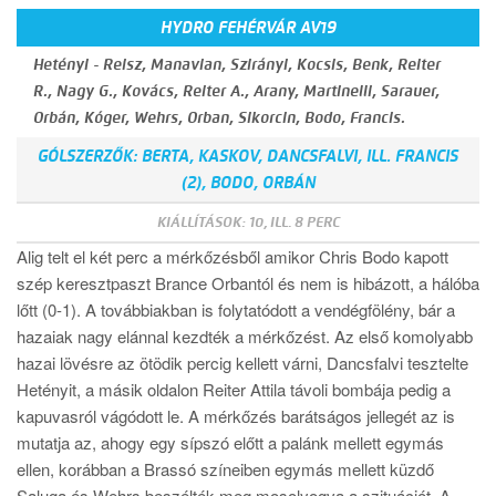
HYDRO FEHÉRVÁR AV19
Hetényi - Reisz, Manavian, Szirányi, Kocsis, Benk, Reiter
R., Nagy G., Kovács, Reiter A., Arany, Martinelli, Sarauer,
Orbán, Kóger, Wehrs, Orban, Sikorcin, Bodo, Francis.
GÓLSZERZŐK: BERTA, KASKOV, DANCSFALVI, ILL. FRANCIS
(2), BODO, ORBÁN
KIÁLLÍTÁSOK: 10, ILL. 8 PERC
Alig telt el két perc a mérkőzésből amikor Chris Bodo kapott
szép keresztpaszt Brance Orbantól és nem is hibázott, a hálóba
lőtt (0-1). A továbbiakban is folytatódott a vendégfölény, bár a
hazaiak nagy elánnal kezdték a mérkőzést. Az első komolyabb
hazai lövésre az ötödik percig kellett várni, Dancsfalvi tesztelte
Hetényit, a másik oldalon Reiter Attila távoli bombája pedig a
kapuvasról vágódott le. A mérkőzés barátságos jellegét az is
mutatja az, ahogy egy sípszó előtt a palánk mellett egymás
ellen, korábban a Brassó színeiben egymás mellett küzdő
Saluga és Wehrs beszélték meg mosolyogva a szituációt. A