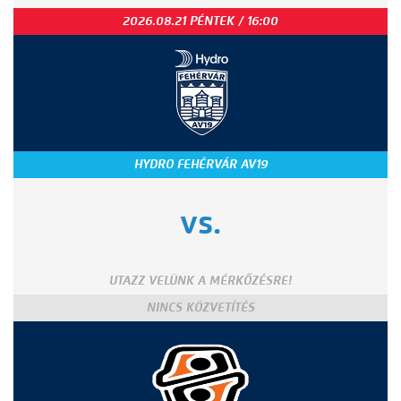
2026.08.21 PÉNTEK / 16:00
HYDRO FEHÉRVÁR AV19
vs.
UTAZZ VELÜNK A MÉRKŐZÉSRE!
NINCS KÖZVETÍTÉS