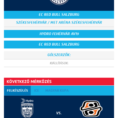
EC RED BULL SALZBURG
SZÉKESFEHÉRVÁR / MET ARÉNA SZÉKESFEHÉRVÁR
HYDRO FEHÉRVÁR AV19
EC RED BULL SALZBURG
GÓLSZERZŐK:
KIÁLLÍTÁSOK:
KÖVETKEZŐ MÉRKŐZÉS
FELKÉSZÜLÉS
ICE
MAGYAR KUPA
VS.