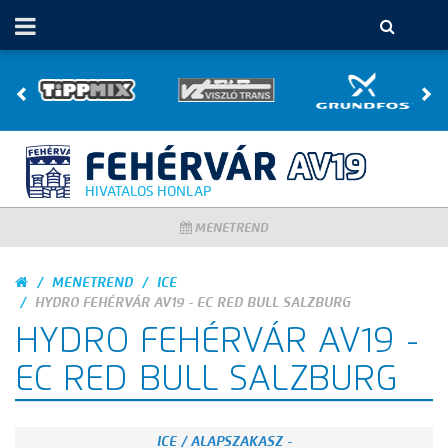
HIVATALOS HONLAP
MENETREND
MENETREND
ICE
HYDRO FEHÉRVÁR AV19 - EC RED BULL SALZBURG
HYDRO FEHÉRVÁR AV19 -
EC RED BULL SALZBURG
ICE / ALAPSZAKASZ -