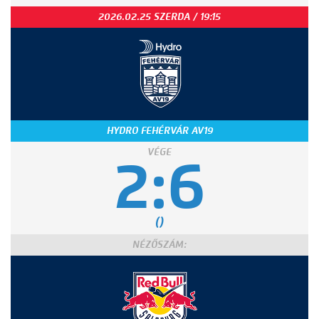
2026.02.25 SZERDA / 19:15
HYDRO FEHÉRVÁR AV19
VÉGE
2:6
()
NÉZŐSZÁM: