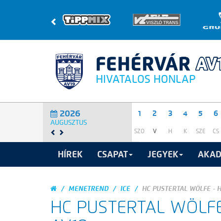
HIVATALOS HONLAP
2026
1
2
3
4
5
6
AUGUSZTUS
SZO
V
H
K
SZE
CS
HÍREK
CSAPAT
JEGYEK
AKAD
MENETREND
ICE
HC PUSTERTAL WÖLFE - 
HC PUSTERTAL WÖLF