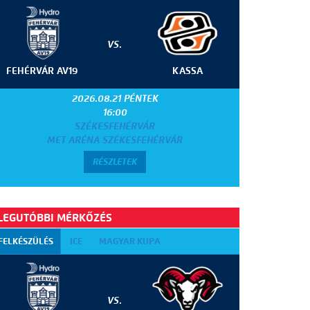
VS.
FEHÉRVÁR AV19
KASSA
2026.08.21 PÉNTEK
16:00
SZÉKESFEHÉRVÁR
MET ARÉNA SZÉKESFEHÉRVÁR
RÉSZLETEK
LEGUTÓBBI MÉRKŐZÉS
FELKÉSZÜLÉS
ICE
MAGYAR KUPA
VS.