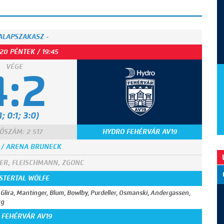
 ALAPSZAKASZ -
20 PÉNTEK / 19:45
VÉGE
4:2
1; 0:1; 3:0)
ŐSZÁM: 2 517
HYDRO FEHÉRVÁR AV19
 / ARENA BRUNECK
ER, FLEISCHMANN, ZGONC
STERTAL WÖLFE
, Glira, Mantinger, Blum, Bowlby, Purdeller, Osmanski, Andergassen,
zg
 FEHÉRVÁR AV19