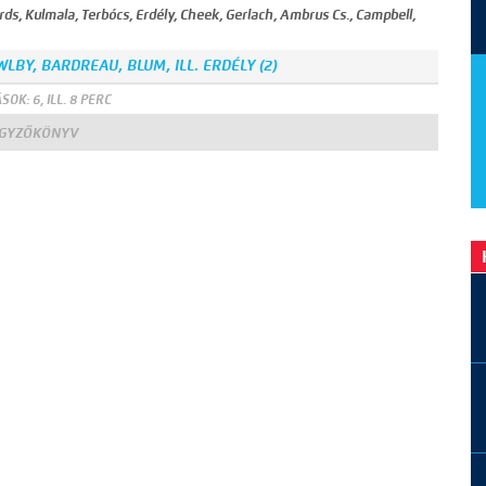
hards, Kulmala, Terbócs, Erdély, Cheek, Gerlach, Ambrus Cs., Campbell,
BY, BARDREAU, BLUM, ILL. ERDÉLY (2)
SOK: 6, ILL. 8 PERC
EGYZŐKÖNYV