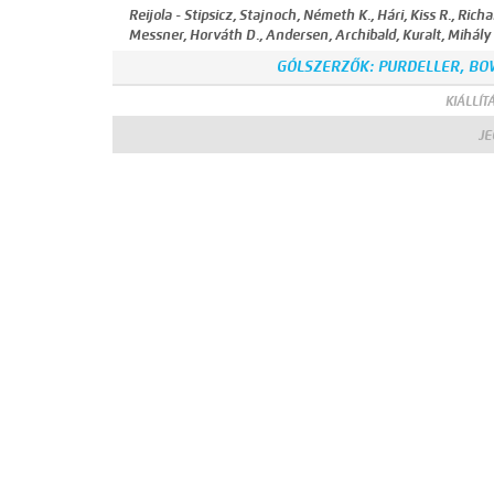
Reijola - Stipsicz, Stajnoch, Németh K., Hári, Kiss R., Ric
Messner, Horváth D., Andersen, Archibald, Kuralt, Mihály
GÓLSZERZŐK: PURDELLER, BOWL
KIÁLLÍTÁ
J