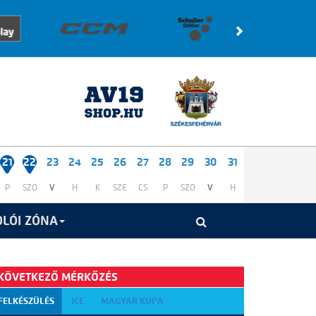
21
22
23
24
25
26
27
28
29
30
31
P
SZO
V
H
K
SZE
CS
P
SZO
V
H
LÓI ZÓNA
KÖVETKEZŐ MÉRKŐZÉS
FELKÉSZÜLÉS
ICE
MAGYAR KUPA