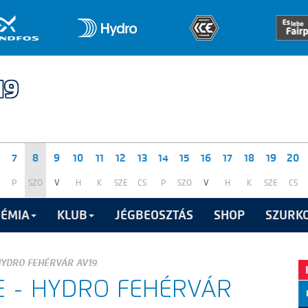
7
8
9
10
11
12
13
14
15
16
17
18
19
20
P
SZO
V
H
K
SZE
CS
P
SZO
V
H
K
SZE
CS
ÉMIA
KLUB
JÉGBEOSZTÁS
SHOP
SZURKO
HYDRO FEHÉRVÁR AV19
E - HYDRO FEHÉRVÁR