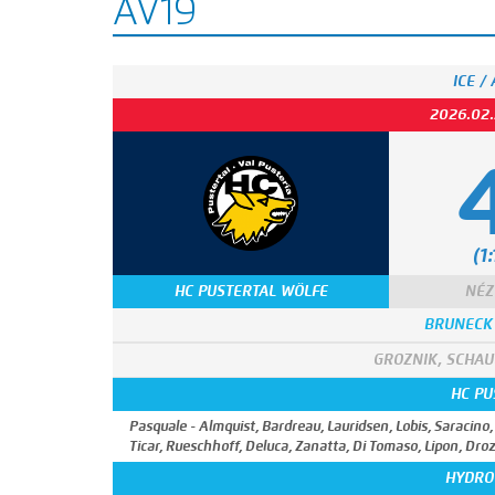
AV19
ICE /
2026.02.
(1:
HC PUSTERTAL WÖLFE
NÉZ
BRUNECK
GROZNIK, SCHAU
HC PU
Pasquale - Almquist, Bardreau, Lauridsen, Lobis, Saracino
Ticar, Rueschhoff, Deluca, Zanatta, Di Tomaso, Lipon, Dro
HYDRO