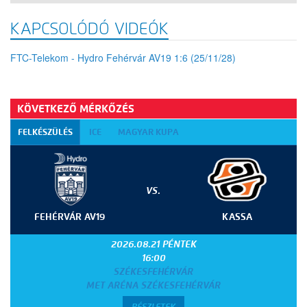
KAPCSOLÓDÓ VIDEÓK
FTC-Telekom - Hydro Fehérvár AV19 1:6 (25/11/28)
KÖVETKEZŐ MÉRKŐZÉS
FELKÉSZÜLÉS
ICE
MAGYAR KUPA
VS.
FEHÉRVÁR AV19
KASSA
2026.08.21 PÉNTEK
16:00
SZÉKESFEHÉRVÁR
MET ARÉNA SZÉKESFEHÉRVÁR
RÉSZLETEK