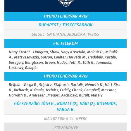
HYDRO FEHÉRVÁR AV19
BUDAPEST / TÜSKECSARNOK
SIEGEL, SMETANA, JEDLIČKA, WEISS
FTC-TELEKOM
Nagy Kristóf - Lindgren, Shaw, Nagy Krisztián, Molnár D., Mihalik
A., Mattyasovszki, Sofron, Coulter, Horváth M., Hadobás, Kestila,
Seregély, Bengtsson, Green, Hudec, Tóth R., Tóth G., Tammela,
Laskawy, Galajda
HYDRO FEHÉRVÁR AV19
Reijola - Varga B., Stipsicz, Stajnoch, Bartalis, Németh K., Hári, Kiss
R., Richards, Kulmala, Terbócs, Erdély, Cheek, Campbell, Messner,
Horváth D., Andresen, Magosi, Archibald, Kuralt, Mihály
GÓLSZERZŐK: TÓTH G., KURALT (2), HÁRI (2), RICHARDS,
VARGA B.
KIÁLLÍTÁSOK: 8, ILL. 8 PERC
JEGYZŐKÖNYV