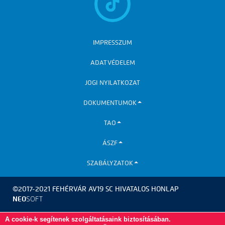
IMPRESSZUM
ADATVÉDELEM
JOGI NYILATKOZAT
DOKUMENTUMOK
TAO
ÁSZF
SZABÁLYZATOK
©2017-2021 FEHÉRVÁR AV19 SC HIVATALOS HONLAP
NEO
SOFT
A cookie-k segítenek szolgáltatásaink biztosításában.