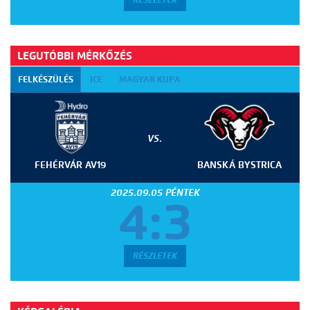
LEGUTÓBBI MÉRKŐZÉS
FELKÉSZÜLÉS
ICE
MAGYAR KUPA
VS.
FEHÉRVÁR AV19
BANSKÁ BYSTRICA
2025.09.05 PÉNTEK
4:3
RÉSZLETEK