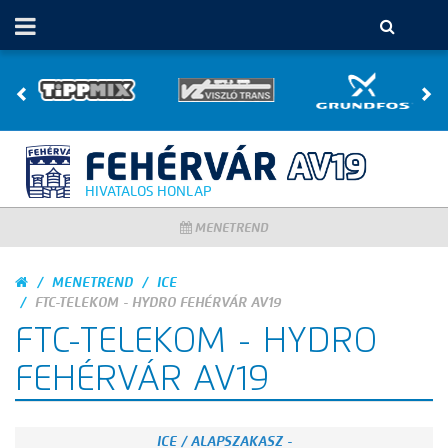
HIVATALOS HONLAP
MENETREND
MENETREND
ICE
FTC-TELEKOM - HYDRO FEHÉRVÁR AV19
FTC-TELEKOM - HYDRO
FEHÉRVÁR AV19
ICE / ALAPSZAKASZ -