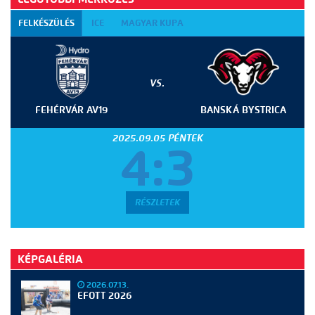
FELKÉSZÜLÉS
ICE
MAGYAR KUPA
VS.
FEHÉRVÁR AV19
BANSKÁ BYSTRICA
2025.09.05 PÉNTEK
4:3
RÉSZLETEK
KÉPGALÉRIA
2026.07.13.
EFOTT 2026