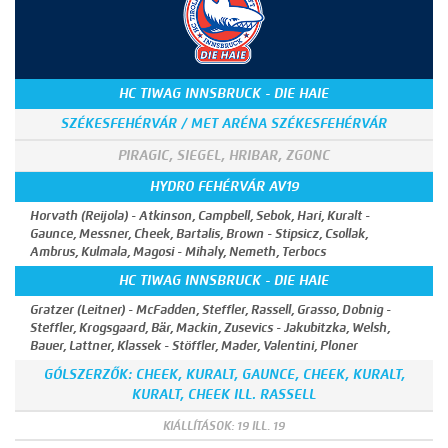
HC TIWAG INNSBRUCK - DIE HAIE
SZÉKESFEHÉRVÁR / MET ARÉNA SZÉKESFEHÉRVÁR
PIRAGIC, SIEGEL, HRIBAR, ZGONC
HYDRO FEHÉRVÁR AV19
Horvath (Reijola) - Atkinson, Campbell, Sebok, Hari, Kuralt -
Gaunce, Messner, Cheek, Bartalis, Brown - Stipsicz, Csollak,
Ambrus, Kulmala, Magosi - Mihaly, Nemeth, Terbocs
HC TIWAG INNSBRUCK - DIE HAIE
Gratzer (Leitner) - McFadden, Steffler, Rassell, Grasso, Dobnig -
Steffler, Krogsgaard, Bär, Mackin, Zusevics - Jakubitzka, Welsh,
Bauer, Lattner, Klassek - Stöffler, Mader, Valentini, Ploner
GÓLSZERZŐK: CHEEK, KURALT, GAUNCE, CHEEK, KURALT,
KURALT, CHEEK ILL. RASSELL
KIÁLLÍTÁSOK: 19 ILL. 19