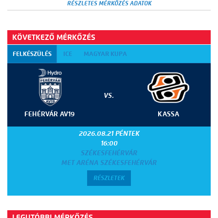
RÉSZLETES MÉRKŐZÉS ADATOK
KÖVETKEZŐ MÉRKŐZÉS
FELKÉSZÜLÉS
ICE
MAGYAR KUPA
VS.
FEHÉRVÁR AV19
KASSA
2026.08.21 PÉNTEK
16:00
SZÉKESFEHÉRVÁR
MET ARÉNA SZÉKESFEHÉRVÁR
RÉSZLETEK
LEGUTÓBBI MÉRKŐZÉS