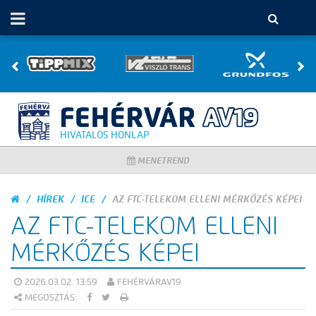
HIVATALOS HONLAP
MENETREND
HÍREK
ICE
AZ FTC-TELEKOM ELLENI MÉRKŐZÉS KÉPEI
AZ FTC-TELEKOM ELLENI
MÉRKŐZÉS KÉPEI
2026.03.02. 13:59
FEHÉRVÁRAV19
MEGOSZTÁS: