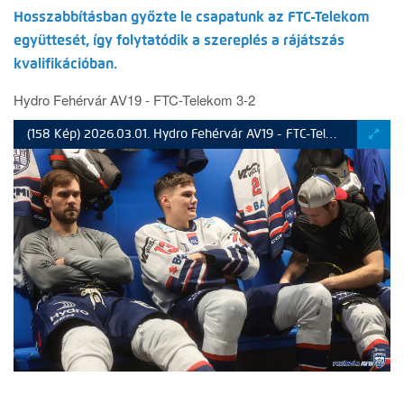
Hosszabbításban győzte le csapatunk az FTC-Telekom
együttesét, így folytatódik a szereplés a rájátszás
kvalifikációban.
Hydro Fehérvár AV19 - FTC-Telekom 3-2
(158 Kép) 2026.03.01. Hydro Fehérvár AV19 - FTC-Telekom