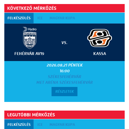
KÖVETKEZŐ MÉRKŐZÉS
FELKÉSZÜLÉS
ICE
MAGYAR KUPA
VS.
FEHÉRVÁR AV19
KASSA
2026.08.21 PÉNTEK
16:00
SZÉKESFEHÉRVÁR
MET ARÉNA SZÉKESFEHÉRVÁR
RÉSZLETEK
LEGUTÓBBI MÉRKŐZÉS
FELKÉSZÜLÉS
ICE
MAGYAR KUPA