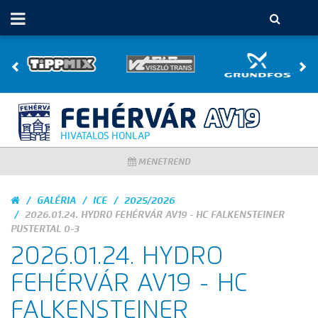
HIVATALOS HONLAP
MENETREND
GALÉRIA
ICE
2025/2026
2026.01.24. HYDRO FEHÉRVÁR AV19 - HC FALKENSTEINER
PUSTERTAL 0-3
2026.01.24. HYDRO
FEHÉRVÁR AV19 - HC
FALKENSTEINER