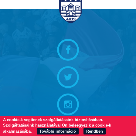
A cookie-k segítenek szolgáltatásaink biztosításában.
Szolgáltatásaink használatával Ön beleegyezik a cookie-k
alkalmazásába.
További információ
Rendben