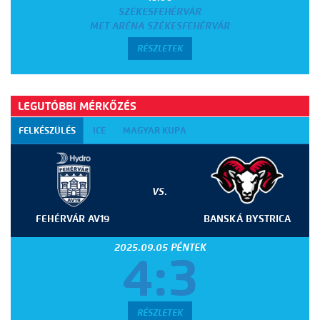
SZÉKESFEHÉRVÁR
MET ARÉNA SZÉKESFEHÉRVÁR
RÉSZLETEK
LEGUTÓBBI MÉRKŐZÉS
FELKÉSZÜLÉS
ICE
MAGYAR KUPA
VS.
FEHÉRVÁR AV19
BANSKÁ BYSTRICA
2025.09.05 PÉNTEK
4:3
RÉSZLETEK