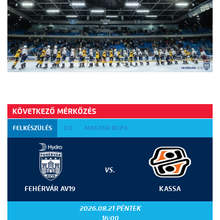
KÖVETKEZŐ MÉRKŐZÉS
FELKÉSZÜLÉS
ICE
MAGYAR KUPA
VS.
FEHÉRVÁR AV19
KASSA
2026.08.21 PÉNTEK
16:00