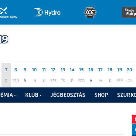
7
8
9
10
11
12
13
14
15
16
17
18
19
20
P
SZO
V
H
K
SZE
CS
P
SZO
V
H
K
SZE
CS
ÉMIA
KLUB
JÉGBEOSZTÁS
SHOP
SZURKO