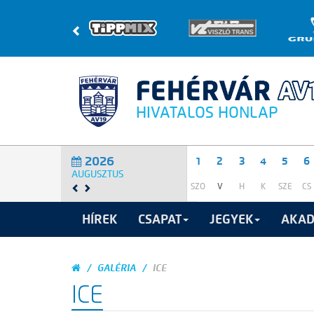
HIVATALOS HONLAP
2026
1
2
3
4
5
6
AUGUSZTUS
SZO
V
H
K
SZE
CS
HÍREK
CSAPAT
JEGYEK
AKAD
GALÉRIA
ICE
ICE