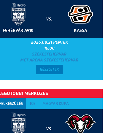
VS.
FEHÉRVÁR AV19
KASSA
2026.08.21 PÉNTEK
16:00
SZÉKESFEHÉRVÁR
MET ARÉNA SZÉKESFEHÉRVÁR
RÉSZLETEK
LEGUTÓBBI MÉRKŐZÉS
FELKÉSZÜLÉS
ICE
MAGYAR KUPA
VS.