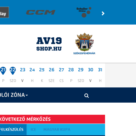
21
22
23
24
25
26
27
28
29
30
31
P
SZO
V
H
K
SZE
CS
P
SZO
V
H
LÓI ZÓNA
KÖVETKEZŐ MÉRKŐZÉS
FELKÉSZÜLÉS
ICE
MAGYAR KUPA