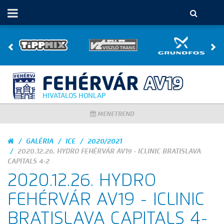
HIVATALOS HONLAP
MENETREND
GALÉRIA
ICE
2020/2021
2020.12.26. HYDRO FEHÉRVÁR AV19 - ICLINIC BRATISLAVA
CAPITALS 4-2
2020.12.26. HYDRO
FEHÉRVÁR AV19 - ICLINIC
BRATISLAVA CAPITALS 4-