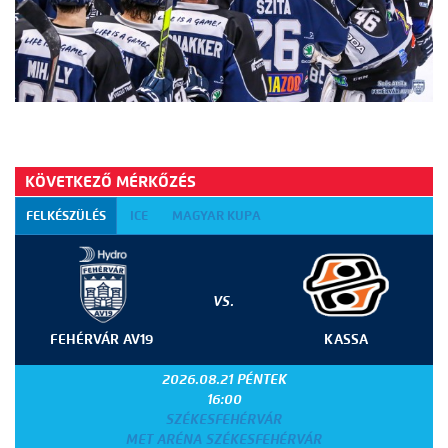
KÖVETKEZŐ MÉRKŐZÉS
FELKÉSZÜLÉS
ICE
MAGYAR KUPA
VS.
FEHÉRVÁR AV19
KASSA
2026.08.21 PÉNTEK
16:00
SZÉKESFEHÉRVÁR
MET ARÉNA SZÉKESFEHÉRVÁR