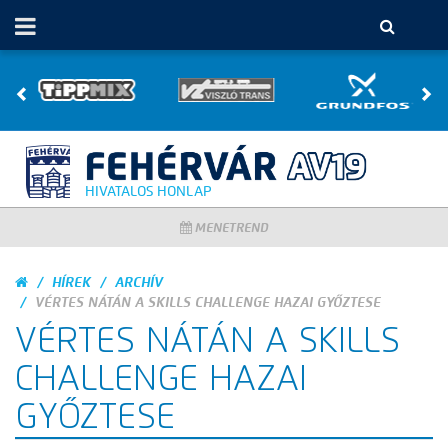
HIVATALOS HONLAP
MENETREND
HÍREK
ARCHÍV
VÉRTES NÁTÁN A SKILLS CHALLENGE HAZAI GYŐZTESE
VÉRTES NÁTÁN A SKILLS
CHALLENGE HAZAI
GYŐZTESE