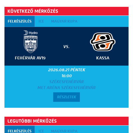
KÖVETKEZŐ MÉRKŐZÉS
FELKÉSZÜLÉS
ICE
MAGYAR KUPA
VS.
FEHÉRVÁR AV19
KASSA
2026.08.21 PÉNTEK
16:00
SZÉKESFEHÉRVÁR
MET ARÉNA SZÉKESFEHÉRVÁR
RÉSZLETEK
LEGUTÓBBI MÉRKŐZÉS
FELKÉSZÜLÉS
ICE
MAGYAR KUPA