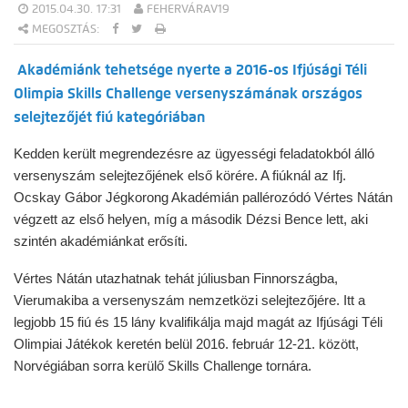
2015.04.30. 17:31
FEHERVÁRAV19
MEGOSZTÁS:
Akadémiánk tehetsége nyerte a 2016-os Ifjúsági Téli
Olimpia Skills Challenge versenyszámának országos
selejtezőjét fiú kategóriában
Kedden került megrendezésre az ügyességi feladatokból álló
versenyszám selejtezőjének első körére. A fiúknál az Ifj.
Ocskay Gábor Jégkorong Akadémián pallérozódó Vértes Nátán
végzett az első helyen, míg a második Dézsi Bence lett, aki
szintén akadémiánkat erősíti.
Vértes Nátán utazhatnak tehát júliusban Finnországba,
Vierumakiba a versenyszám nemzetközi selejtezőjére. Itt a
legjobb 15 fiú és 15 lány kvalifikálja majd magát az Ifjúsági Téli
Olimpiai Játékok keretén belül 2016. február 12-21. között,
Norvégiában sorra kerülő Skills Challenge tornára.