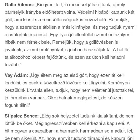
Galló Vilmos:
„Kiegyenlített, jó meccset játszottunk, amely
bármelyik irányba eldőlhetett volna. Védelmi hibából kaptunk két
gólt, ami kicsit szerencsétlenségnek is nevezhető. Reméljük,
hogy a szerencse átbillen a másik irányba, és meg tudjuk nyerni
a csütörtöki meccset. Egy ilyen jó ellenféllel szemben az ilyen
hibák nem férnek bele. Reméljük, hogy a góllövésben is
javulunk, az emberelőnyöket is jobban használjuk ki. A hétfői
találkozóhoz képest fejlődtünk, és ezen az úton kell haladni
tovább.”
Vay Ádám:
„Úgy éltem meg az első gólt, hogy ezen át kell
lendülni, és csak a következő lövésre kell figyelni. Keményen
készülünk Litvánia ellen, tudjuk, hogy nem véletlenül jutottak fel,
jó formában vannak. Okozhatnak meglepetést, de készen
fogunk állni.”
Stipsicz Bence:
„Elég sok helyzetet tudtunk kialakítani, de nem
lőttük be őket. Még agresszívebben kell érkezni a kapu elé. A
hit megvan a csapatban, a harmadik harmadban sem adtuk fel,
de nem sikerült. Az, hogy ennyit tudtunk támadni és kapura lőni