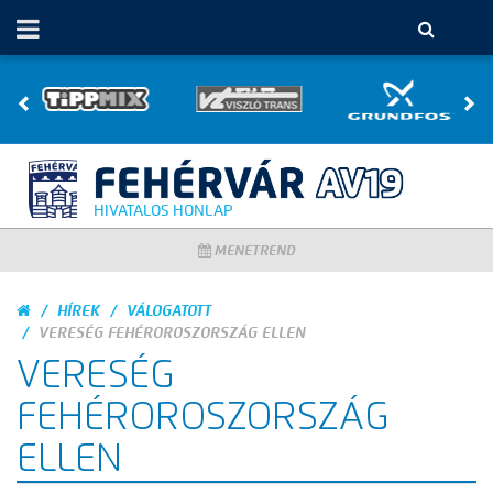
HIVATALOS HONLAP
MENETREND
HÍREK
VÁLOGATOTT
VERESÉG FEHÉROROSZORSZÁG ELLEN
VERESÉG
FEHÉROROSZORSZÁG
ELLEN