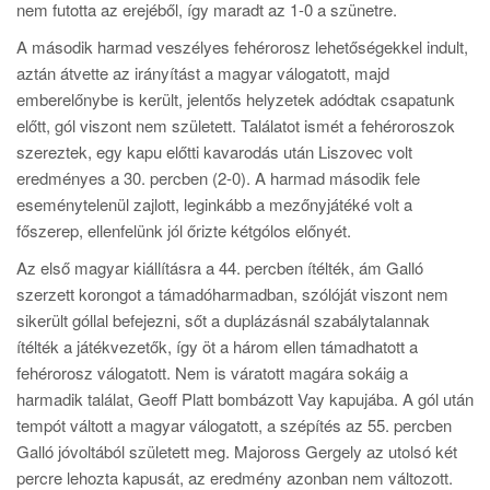
nem futotta az erejéből, így maradt az 1-0 a szünetre.
A második harmad veszélyes fehérorosz lehetőségekkel indult,
aztán átvette az irányítást a magyar válogatott, majd
emberelőnybe is került, jelentős helyzetek adódtak csapatunk
előtt, gól viszont nem született. Találatot ismét a fehéroroszok
szereztek, egy kapu előtti kavarodás után Liszovec volt
eredményes a 30. percben (2-0). A harmad második fele
eseménytelenül zajlott, leginkább a mezőnyjátéké volt a
főszerep, ellenfelünk jól őrizte kétgólos előnyét.
Az első magyar kiállításra a 44. percben ítélték, ám Galló
szerzett korongot a támadóharmadban, szólóját viszont nem
sikerült góllal befejezni, sőt a duplázásnál szabálytalannak
ítélték a játékvezetők, így öt a három ellen támadhatott a
fehérorosz válogatott. Nem is váratott magára sokáig a
harmadik találat, Geoff Platt bombázott Vay kapujába. A gól után
tempót váltott a magyar válogatott, a szépítés az 55. percben
Galló jóvoltából született meg. Majoross Gergely az utolsó két
percre lehozta kapusát, az eredmény azonban nem változott.