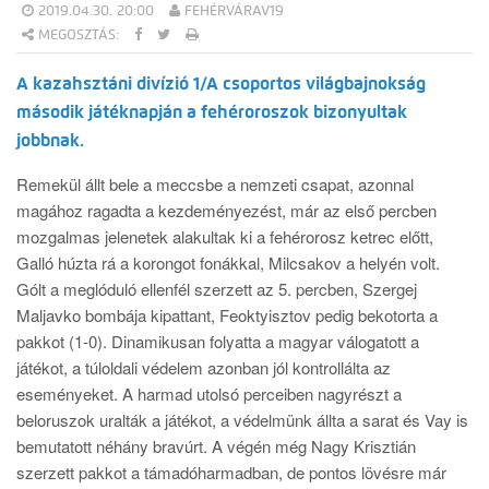
2019.04.30. 20:00
FEHÉRVÁRAV19
MEGOSZTÁS:
A kazahsztáni divízió 1/A csoportos világbajnokság
második játéknapján a fehéroroszok bizonyultak
jobbnak.
Remekül állt bele a meccsbe a nemzeti csapat, azonnal
magához ragadta a kezdeményezést, már az első percben
mozgalmas jelenetek alakultak ki a fehérorosz ketrec előtt,
Galló húzta rá a korongot fonákkal, Milcsakov a helyén volt.
Gólt a meglóduló ellenfél szerzett az 5. percben, Szergej
Maljavko bombája kipattant, Feoktyisztov pedig bekotorta a
pakkot (1-0). Dinamikusan folyatta a magyar válogatott a
játékot, a túloldali védelem azonban jól kontrollálta az
eseményeket. A harmad utolsó perceiben nagyrészt a
beloruszok uralták a játékot, a védelmünk állta a sarat és Vay is
bemutatott néhány bravúrt. A végén még Nagy Krisztián
szerzett pakkot a támadóharmadban, de pontos lövésre már