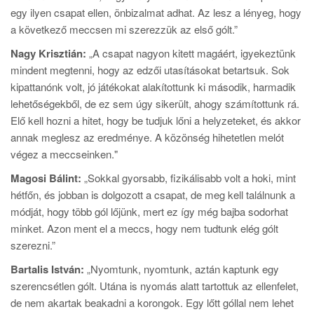
egy ilyen csapat ellen, önbizalmat adhat. Az lesz a lényeg, hogy
a következő meccsen mi szerezzük az első gólt.”
Nagy Krisztián:
„A csapat nagyon kitett magáért, igyekeztünk
mindent megtenni, hogy az edzői utasításokat betartsuk. Sok
kipattanónk volt, jó játékokat alakítottunk ki második, harmadik
lehetőségekből, de ez sem úgy sikerült, ahogy számítottunk rá.
Elő kell hozni a hitet, hogy be tudjuk lőni a helyzeteket, és akkor
annak meglesz az eredménye. A közönség hihetetlen melót
végez a meccseinken."
Magosi Bálint:
„Sokkal gyorsabb, fizikálisabb volt a hoki, mint
hétfőn, és jobban is dolgozott a csapat, de meg kell találnunk a
módját, hogy több gól lőjünk, mert ez így még bajba sodorhat
minket. Azon ment el a meccs, hogy nem tudtunk elég gólt
szerezni.”
Bartalis István:
„Nyomtunk, nyomtunk, aztán kaptunk egy
szerencsétlen gólt. Utána is nyomás alatt tartottuk az ellenfelet,
de nem akartak beakadni a korongok. Egy lőtt góllal nem lehet