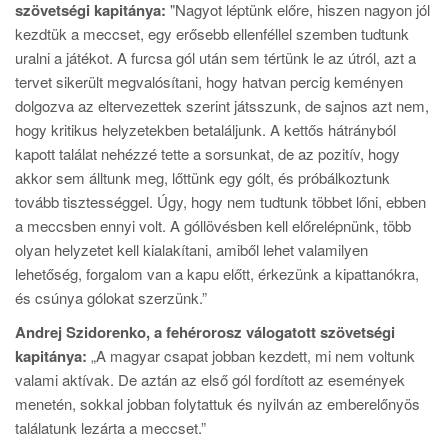
szövetségi kapitánya:
"Nagyot léptünk előre, hiszen nagyon jól
kezdtük a meccset, egy erősebb ellenféllel szemben tudtunk
uralni a játékot. A furcsa gól után sem tértünk le az útról, azt a
tervet sikerült megvalósítani, hogy hatvan percig keményen
dolgozva az eltervezettek szerint játsszunk, de sajnos azt nem,
hogy kritikus helyzetekben betaláljunk. A kettős hátrányból
kapott találat nehézzé tette a sorsunkat, de az pozitív, hogy
akkor sem álltunk meg, lőttünk egy gólt, és próbálkoztunk
tovább tisztességgel. Úgy, hogy nem tudtunk többet lőni, ebben
a meccsben ennyi volt. A góllövésben kell előrelépnünk, több
olyan helyzetet kell kialakítani, amiből lehet valamilyen
lehetőség, forgalom van a kapu előtt, érkezünk a kipattanókra,
és csúnya gólokat szerzünk.”
Andrej Szidorenko, a fehérorosz válogatott szövetségi
kapitánya:
„A magyar csapat jobban kezdett, mi nem voltunk
valami aktívak. De aztán az első gól fordított az események
menetén, sokkal jobban folytattuk és nyilván az emberelőnyös
találatunk lezárta a meccset.”