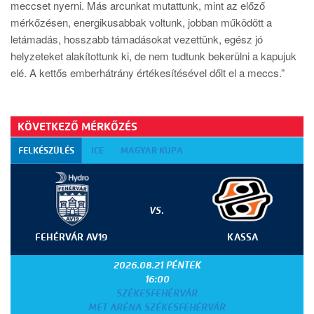
meccset nyerni. Más arcunkat mutattunk, mint az előző
mérkőzésen, energikusabbak voltunk, jobban működött a
letámadás, hosszabb támadásokat vezettünk, egész jó
helyzeteket alakítottunk ki, de nem tudtunk bekerülni a kapujuk
elé. A kettős emberhátrány értékesítésével dőlt el a meccs.”
KÖVETKEZŐ MÉRKŐZÉS
FELKÉSZÜLÉS
ICE
MAGYAR KUPA
VS.
FEHÉRVÁR AV19
KASSA
2026.08.21 PÉNTEK
16:00
SZÉKESFEHÉRVÁR
MET ARÉNA SZÉKESFEHÉRVÁR