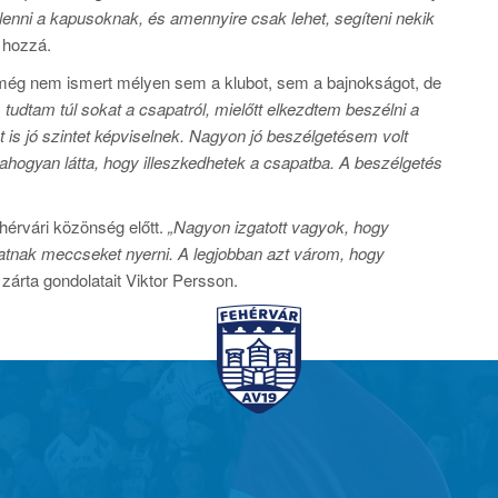
lenni a kapusoknak, és amennyire csak lehet, segíteni nekik
 hozzá.
 még nem ismert mélyen sem a klubot, sem a bajnokságot, de
tudtam túl sokat a csapatról, mielőtt elkezdtem beszélni a
 is jó szintet képviselnek. Nagyon jó beszélgetésem volt
 ahogyan látta, hogy illeszkedhetek a csapatba. A beszélgetés
érvári közönség előtt.
„Nagyon izgatott vagyok, hogy
atnak meccseket nyerni. A legjobban azt várom, hogy
zárta gondolatait Viktor Persson.