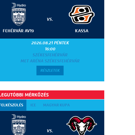
VS.
FEHÉRVÁR AV19
KASSA
2026.08.21 PÉNTEK
16:00
SZÉKESFEHÉRVÁR
MET ARÉNA SZÉKESFEHÉRVÁR
RÉSZLETEK
LEGUTÓBBI MÉRKŐZÉS
FELKÉSZÜLÉS
ICE
MAGYAR KUPA
VS.