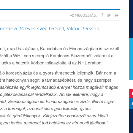
MEGOSZTÁS:
erete: a 24 éves svéd hátvéd, Viktor Persson
ett, majd hazájában, Kanadában és Finnországban is szerzett
között a WHL-ben szereplő Kamloops Blazersnél, valamint a
ucks a hetedik körben választotta ki az NHL-drafton.
váló korcsolyázás és a gyors átmenetek jellemzik. Bár nem a
ént hatékonyan segíti a támadásépítést, és nagy szerepet
tlásképzés egyik legfontosabb erényét hozza magával: magas
ló játékolvasással rendelkezik. Annak ellenére, hogy a
véd, Svédországban és Finnországban is SHL-, illetve Liiga-
i a korongot, azonnal előre gondolkodik, gyors
sak és gördülékenyek. Kifejezetten védekező szemléletű
gyon fontos szerepet tud betölteni az átmeneti játékban”
–