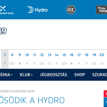
7
8
9
10
11
12
13
14
15
16
17
18
19
20
P
SZO
V
H
K
SZE
CS
P
SZO
V
H
K
SZE
CS
ÉMIA
KLUB
JÉGBEOSZTÁS
SHOP
SZURKO
HYDRO FEHÉRVÁR AV19
ŐSÖDIK A HYDRO