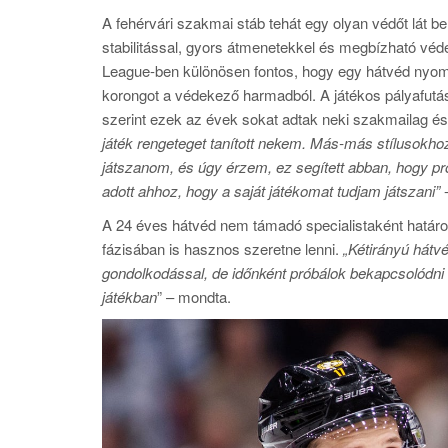
A fehérvári szakmai stáb tehát egy olyan védőt lát be
stabilitással, gyors átmenetekkel és megbízható véd
League-ben különösen fontos, hogy egy hátvéd nyomás 
korongot a védekező harmadból. A játékos pályafutása
szerint ezek az évek sokat adtak neki szakmailag és 
játék rengeteget tanított nekem. Más-más stílusokho
játszanom, és úgy érzem, ez segített abban, hogy prof
adott ahhoz, hogy a saját játékomat tudjam játszani”
-
A 24 éves hátvéd nem támadó specialistaként határ
fázisában is hasznos szeretne lenni.
„Kétirányú hát
gondolkodással, de időnként próbálok bekapcsolódni 
játékban
” – mondta.