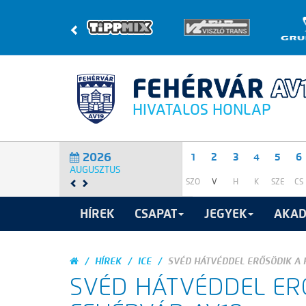
HIVATALOS HONLAP
2026
1
2
3
4
5
6
AUGUSZTUS
SZO
V
H
K
SZE
CS
HÍREK
CSAPAT
JEGYEK
AKAD
HÍREK
ICE
SVÉD HÁTVÉDDEL ERŐSÖDIK A 
SVÉD HÁTVÉDDEL ER