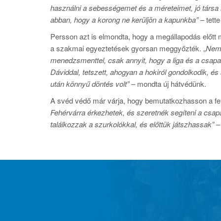
használni a sebességemet és a méreteimet, jó társa 
abban, hogy a korong ne kerüljön a kapunkba”
– tette
Persson azt is elmondta, hogy a megállapodás előtt
a szakmai egyeztetések gyorsan meggyőzték. „
Nem 
menedzsmenttel, csak annyit, hogy a liga és a csapat
Dáviddal, tetszett, ahogyan a hokiról gondolkodik, és
után könnyű döntés volt”
– mondta új hátvédünk.
A svéd védő már várja, hogy bemutatkozhasson a feh
Fehérvárra érkezhetek, és szeretnék segíteni a csap
találkozzak a szurkolókkal, és előttük játszhassak”
– 