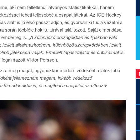
nne, aki nem feltétlenül látványos statisztikákkal, hanem
ekezéssel teheti teljesebbé a csapat játékát. Az ICE Hockey
alatt is jó első passzt adjon, és gyorsan ki tudja vezetni a
 során többféle hokikultúrával találkozott. Saját elmondása
emberileg is. „
A különböző országokban és ligákban való
z kellett alkalmazkodnom, különböző szerepkörökben kellett
ibb játékossá váljak. Emellett tapasztalatot és önbizalmat is
 fogalmazott Viktor Persson.
ozza meg magát, ugyanakkor modern védőként a játék több
védként jellemezném magam, inkább védekező
a támadásokba is, és segíteni a csapatot az offenzív