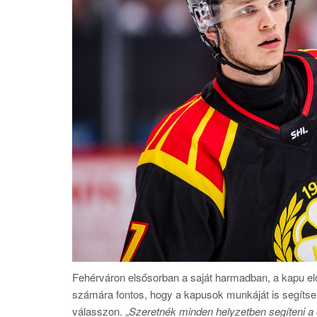
Fehérváron elsősorban a saját harmadban, a kapu előt
számára fontos, hogy a kapusok munkáját is segíts
válasszon. „
Szeretnék minden helyzetben segíteni 