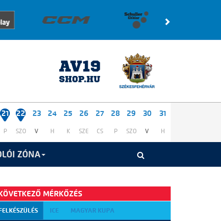
21
22
23
24
25
26
27
28
29
30
31
P
SZO
V
H
K
SZE
CS
P
SZO
V
H
LÓI ZÓNA
KÖVETKEZŐ MÉRKŐZÉS
FELKÉSZÜLÉS
ICE
MAGYAR KUPA