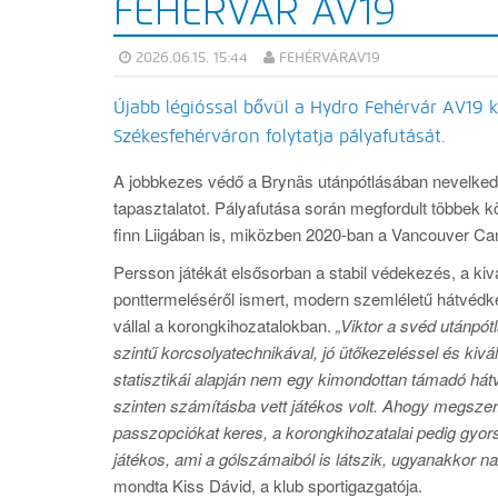
FEHÉRVÁR AV19
2026.06.15. 15:44
FEHÉRVÁRAV19
Újabb légióssal bővül a Hydro Fehérvár AV19 k
Székesfehérváron folytatja pályafutását.
A jobbkezes védő a Brynäs utánpótlásában nevelked
tapasztalatot. Pályafutása során megfordult többek 
finn Liigában is, miközben 2020-ban a Vancouver Can
Persson játékát elsősorban a stabil védekezés, a ki
ponttermeléséről ismert, modern szemléletű hátvédk
vállal a korongkihozatalokban.
„Viktor a svéd utánpó
szintű korcsolyatechnikával, jó ütőkezeléssel és kivá
statisztikái alapján nem egy kimondottan támadó hát
szinten számításba vett játékos volt. Ahogy megszerz
passzopciókat keres, a korongkihozatalai pedig gyor
játékos, ami a gólszámaiból is látszik, ugyanakkor na
mondta Kiss Dávid, a klub sportigazgatója.