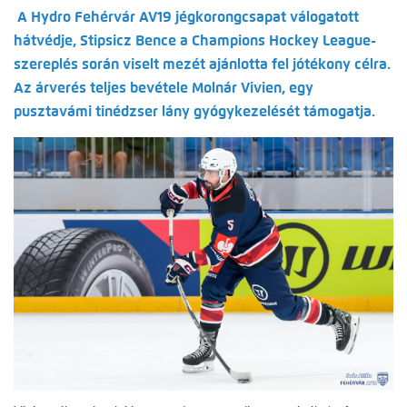
A Hydro Fehérvár AV19 jégkorongcsapat válogatott
hátvédje, Stipsicz Bence a Champions Hockey League-
szereplés során viselt mezét ajánlotta fel jótékony célra.
Az árverés teljes bevétele Molnár Vivien, egy
pusztavámi tinédzser lány gyógykezelését támogatja.