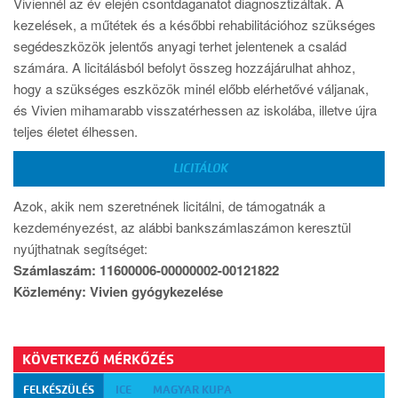
Viviennél az év elején csontdaganatot diagnosztizáltak. A
kezelések, a műtétek és a későbbi rehabilitációhoz szükséges
segédeszközök jelentős anyagi terhet jelentenek a család
számára. A licitálásból befolyt összeg hozzájárulhat ahhoz,
hogy a szükséges eszközök minél előbb elérhetővé váljanak,
és Vivien mihamarabb visszatérhessen az iskolába, illetve újra
teljes életet élhessen.
LICITÁLOK
Azok, akik nem szeretnének licitálni, de támogatnák a
kezdeményezést, az alábbi bankszámlaszámon keresztül
nyújthatnak segítséget:
Számlaszám: 11600006-00000002-00121822
Közlemény: Vivien gyógykezelése
KÖVETKEZŐ MÉRKŐZÉS
FELKÉSZÜLÉS
ICE
MAGYAR KUPA