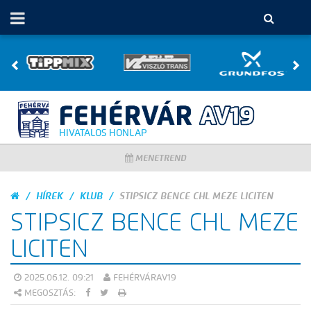
HIVATALOS HONLAP
MENETREND
HÍREK
KLUB
STIPSICZ BENCE CHL MEZE LICITEN
STIPSICZ BENCE CHL MEZE
LICITEN
2025.06.12. 09:21
FEHÉRVÁRAV19
MEGOSZTÁS: