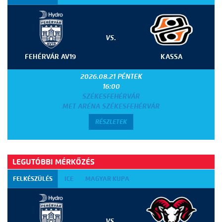
VS.
FEHÉRVÁR AV19
KASSA
2026.08.21 PÉNTEK
16:00
SZÉKESFEHÉRVÁR
MET ARÉNA SZÉKESFEHÉRVÁR
RÉSZLETEK
LEGUTÓBBI MÉRKŐZÉS
FELKÉSZÜLÉS
ICE
MAGYAR KUPA
VS.