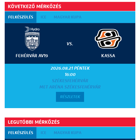
KÖVETKEZŐ MÉRKŐZÉS
FELKÉSZÜLÉS
ICE
MAGYAR KUPA
VS.
FEHÉRVÁR AV19
KASSA
2026.08.21 PÉNTEK
16:00
SZÉKESFEHÉRVÁR
MET ARÉNA SZÉKESFEHÉRVÁR
RÉSZLETEK
LEGUTÓBBI MÉRKŐZÉS
FELKÉSZÜLÉS
ICE
MAGYAR KUPA