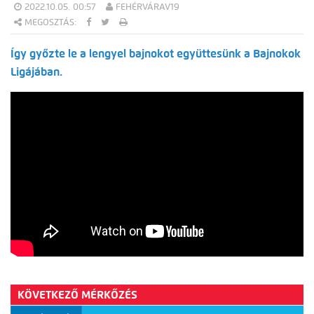
2022.10.05. 00:57
FEHÉRVÁRAV19
MEGOSZTÁS:
Így győzte le a lengyel bajnokot együttesünk a Bajnokok
Ligájában.
KÖVETKEZŐ MÉRKŐZÉS