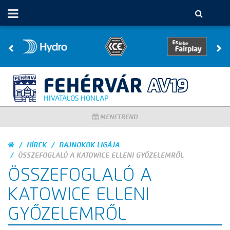
HIVATALOS HONLAP
MENETREND
HÍREK
BAJNOKOK LIGÁJA
ÖSSZEFOGLALÓ A KATOWICE ELLENI GYŐZELEMRŐL
ÖSSZEFOGLALÓ A
KATOWICE ELLENI
GYŐZELEMRŐL