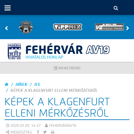
HIVATALOS HONLAP
MENETREND
HÍREK
ICE
KÉPEK A KLAGENFURT ELLENI MÉRKŐZÉSRŐL
KÉPEK A KLAGENFURT
ELLENI MÉRKŐZÉSRŐL
2025.01.29. 14:47
FEHÉRVÁRAV19
MEGOSZTÁS: