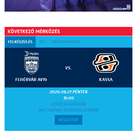
KÖVETKEZŐ MÉRKŐZÉS
FELKÉSZÜLÉS
ICE
MAGYAR KUPA
VS.
FEHÉRVÁR AV19
KASSA
2026.08.21 PÉNTEK
16:00
SZÉKESFEHÉRVÁR
MET ARÉNA SZÉKESFEHÉRVÁR
RÉSZLETEK