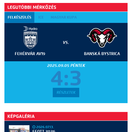
LEGUTÓBBI MÉRKŐZÉS
FELKÉSZÜLÉS
ICE
MAGYAR KUPA
VS.
FEHÉRVÁR AV19
BANSKÁ BYSTRICA
2025.09.05 PÉNTEK
4:3
RÉSZLETEK
KÉPGALÉRIA
2026.07.13.
EFOTT 2026