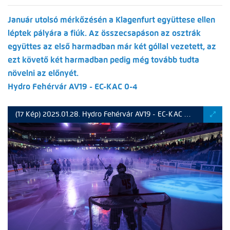
Január utolsó mérkőzésén a Klagenfurt együttese ellen
léptek pályára a fiúk. Az összecsapáson az osztrák
együttes az első harmadban már két góllal vezetett, az
ezt követő két harmadban pedig még tovább tudta
növelni az előnyét.
Hydro Fehérvár AV19 - EC-KAC 0-4
(17 Kép) 2025.01.28. Hydro Fehérvár AV19 - EC-KAC 0-4