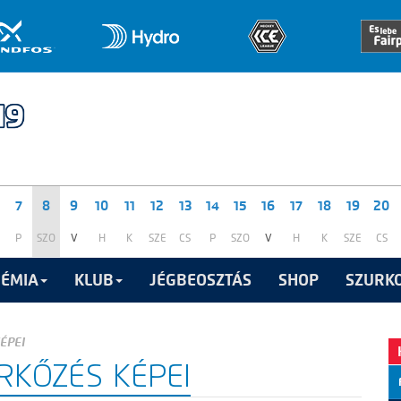
7
8
9
10
11
12
13
14
15
16
17
18
19
20
P
SZO
V
H
K
SZE
CS
P
SZO
V
H
K
SZE
CS
ÉMIA
KLUB
JÉGBEOSZTÁS
SHOP
SZURKO
ÉPEI
RKŐZÉS KÉPEI