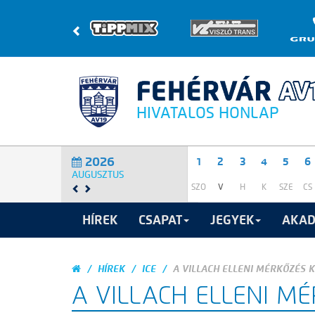
HIVATALOS HONLAP
2026
1
2
3
4
5
6
AUGUSZTUS
SZO
V
H
K
SZE
CS
HÍREK
CSAPAT
JEGYEK
AKAD
HÍREK
ICE
A VILLACH ELLENI MÉRKŐZÉS K
A VILLACH ELLENI MÉ