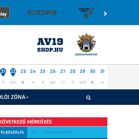
21
22
23
24
25
26
27
28
29
30
31
P
SZO
V
H
K
SZE
CS
P
SZO
V
H
LÓI ZÓNA
KÖVETKEZŐ MÉRKŐZÉS
FELKÉSZÜLÉS
ICE
MAGYAR KUPA