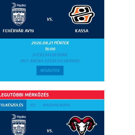
VS.
FEHÉRVÁR AV19
KASSA
2026.08.21 PÉNTEK
16:00
SZÉKESFEHÉRVÁR
MET ARÉNA SZÉKESFEHÉRVÁR
RÉSZLETEK
LEGUTÓBBI MÉRKŐZÉS
FELKÉSZÜLÉS
ICE
MAGYAR KUPA
VS.