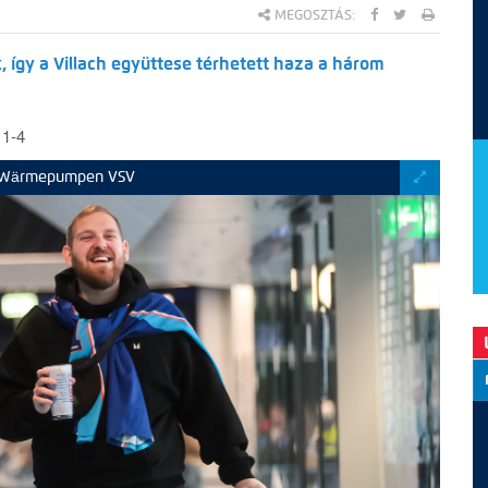
MEGOSZTÁS:
, így a Villach együttese térhetett haza a három
1-4
DM Wärmepumpen VSV