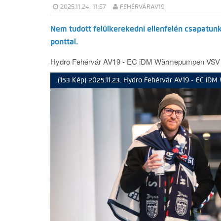
2025.11.24. 11:57
FEHÉRVÁRAV19
Nem tudott felülkerekedni ellenfelén csapatunk
ponttal.
Hydro Fehérvár AV19 -
EC iDM Wärmepumpen VSV 
(153 Kép) 2025.11.23. Hydro Fehérvár AV19 - EC i