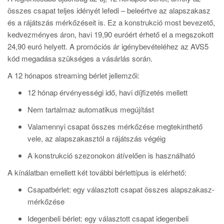
összes csapat teljes idényét lefedi – beleértve az alapszakasz
és a rájátszás mérkőzéseit is. Ez a konstrukció most bevezető,
kedvezményes áron, havi 19,90 euróért érhető el a megszokott
24,90 euró helyett. A promóciós ár igénybevételéhez az AVS5
kód megadása szükséges a vásárlás során.
A 12 hónapos streaming bérlet jellemzői:
12 hónap érvényességi idő, havi díjfizetés mellett
Nem tartalmaz automatikus megújítást
Valamennyi csapat összes mérkőzése megtekinthető
vele, az alapszakasztól a rájátszás végéig
A konstrukció szezonokon átívelően is használható
A kínálatban emellett két további bérlettípus is elérhető:
Csapatbérlet: egy választott csapat összes alapszakasz-
mérkőzése
Idegenbeli bérlet: egy választott csapat idegenbeli