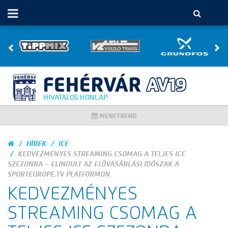
HIVATALOS HONLAP
MENETREND
HÍREK
ICE
KEDVEZMÉNYES STREAMING CSOMAG A TELJES ICE
SZEZONRA – ELINDULT AZ ELŐVÁSÁRLÁSI IDŐSZAK A
SPORTEUROPE.TV PLATFORMON
KEDVEZMÉNYES
STREAMING CSOMAG A