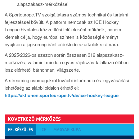
alapszakasz-mérkőzései
A Sporteurope.TV szolgáltatása számos technikai és tartalmi
fejlesztéssel bővült. A platform nemcsak az ICE Hockey
League hivatalos közvetítési felületeként működik, hanem
kiemelt célja, hogy európai szinten is közösségi élményt
nyújtson a jégkorong iránt érdeklődő szurkolók számára.
A 2025/2026-os szezon során összesen 312 alapszakasz-
mérkőzés, valamint minden egyes rájátszás-találkozó élőben
lesz elérhető, bárhonnan, világszerte.
A streaming csomagokról további információ és jegyvásárlási
lehetőség az alábbi oldalon érhető el:
https://aktionen.sporteurope.tv/de/ice-hockey-league
KÖVETKEZŐ MÉRKŐZÉS
FELKÉSZÜLÉS
ICE
MAGYAR KUPA