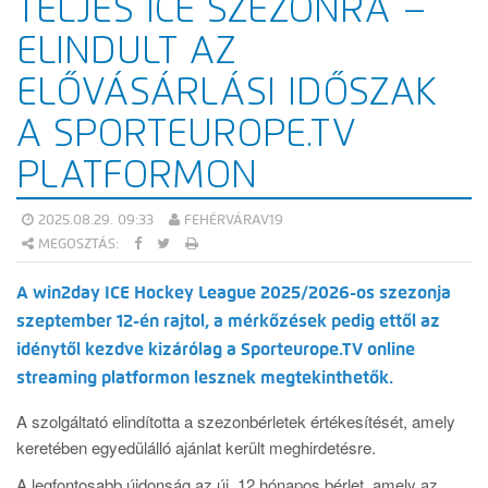
TELJES ICE SZEZONRA –
ELINDULT AZ
ELŐVÁSÁRLÁSI IDŐSZAK
A SPORTEUROPE.TV
PLATFORMON
2025.08.29. 09:33
FEHÉRVÁRAV19
MEGOSZTÁS:
A win2day ICE Hockey League 2025/2026-os szezonja
szeptember 12-én rajtol, a mérkőzések pedig ettől az
idénytől kezdve kizárólag a Sporteurope.TV online
streaming platformon lesznek megtekinthetők.
A szolgáltató elindította a szezonbérletek értékesítését, amely
keretében egyedülálló ajánlat került meghirdetésre.
A legfontosabb újdonság az új, 12 hónapos bérlet, amely az