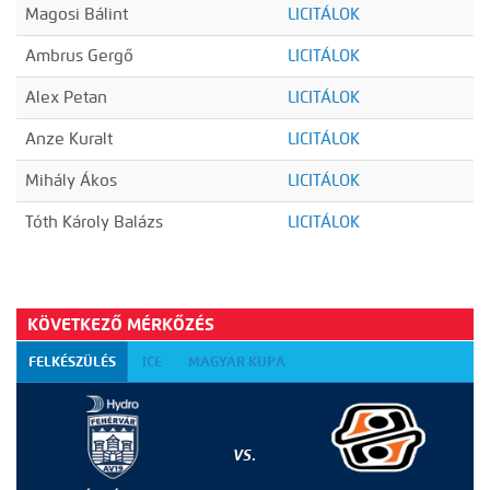
Magosi Bálint
LICITÁLOK
Ambrus Gergő
LICITÁLOK
Alex Petan
LICITÁLOK
Anze Kuralt
LICITÁLOK
Mihály Ákos
LICITÁLOK
Tóth Károly Balázs
LICITÁLOK
KÖVETKEZŐ MÉRKŐZÉS
FELKÉSZÜLÉS
ICE
MAGYAR KUPA
VS.