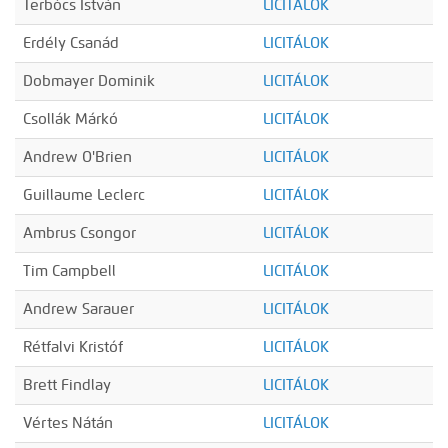
Terbócs István
LICITÁLOK
Erdély Csanád
LICITÁLOK
Dobmayer Dominik
LICITÁLOK
Csollák Márkó
LICITÁLOK
Andrew O'Brien
LICITÁLOK
Guillaume Leclerc
LICITÁLOK
Ambrus Csongor
LICITÁLOK
Tim Campbell
LICITÁLOK
Andrew Sarauer
LICITÁLOK
Rétfalvi Kristóf
LICITÁLOK
Brett Findlay
LICITÁLOK
Vértes Nátán
LICITÁLOK