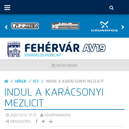
HIVATALOS HONLAP
MENETREND
HÍREK
ICE
INDUL A KARÁCSONYI MEZLICIT
INDUL A KARÁCSONYI
MEZLICIT
2022.12.13. 17:15
FEHÉRVÁRAV19
MEGOSZTÁS: