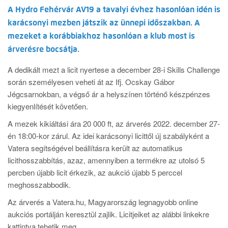
A Hydro Fehérvár AV19 a tavalyi évhez hasonlóan idén is
karácsonyi mezben játszik az ünnepi időszakban. A
mezeket a korábbiakhoz hasonlóan a klub most is
árverésre bocsátja.
A dedikált mezt a licit nyertese a december 28-i Skills Challenge
során személyesen veheti át az Ifj. Ocskay Gábor
Jégcsarnokban, a végső ár a helyszínen történő készpénzes
kiegyenlítését követően.
A mezek kikiáltási ára 20 000 ft, az árverés 2022. december 27-
én 18:00-kor zárul. Az idei karácsonyi licittől új szabályként a
Vatera segítségével beállításra került az automatikus
licithosszabbítás, azaz, amennyiben a termékre az utolsó 5
percben újabb licit érkezik, az aukció újabb 5 perccel
meghosszabbodik.
Az árverés a Vatera.hu, Magyarország legnagyobb online
aukciós portálján keresztül zajlik. Licitjeiket az alábbi linkekre
kattintva tehetik meg.