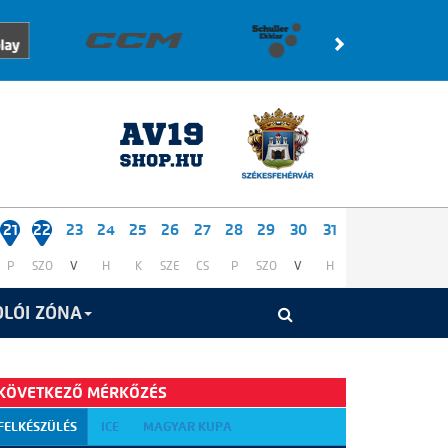
21
22
23
24
25
26
27
28
29
30
31
P
SZO
V
H
K
SZE
CS
P
SZO
V
H
LÓI ZÓNA
KÖVETKEZŐ MÉRKŐZÉS
FELKÉSZÜLÉS
ICE
MAGYAR KUPA