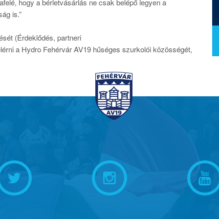
felé, hogy a bérletvásárlás ne csak belépő legyen a
ág is.”
ését (Érdeklődés, partneri
elérni a Hydro Fehérvár AV19 hűséges szurkolói közösségét,
.