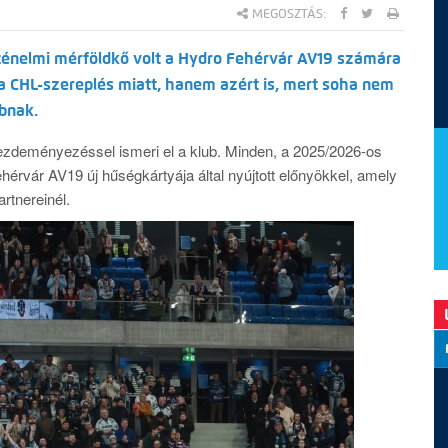
MEGOSZTÁS:
ténelmi mérföldkő volt a Hydro Fehérvár AV19 számára
 CHL-szereplés miatt, hanem azért is, mert soha nem
ubnak.
kezdeményezéssel ismeri el a klub. Minden, a 2025/2026-os
hérvár AV19 új hűségkártyája által nyújtott előnyökkel, amely
rtnereinél.