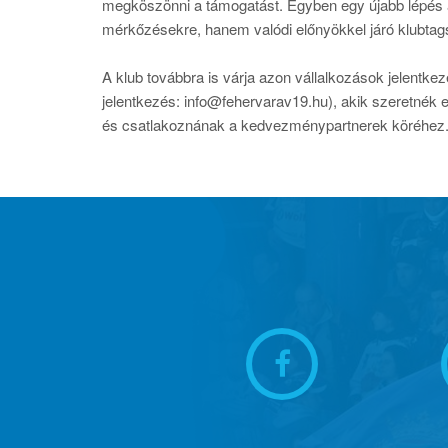
megköszönni a támogatást. Egyben egy újabb lépés a
mérkőzésekre, hanem valódi előnyökkel járó klubtags
A klub továbbra is várja azon vállalkozások jelentkez
jelentkezés: info@fehervarav19.hu), akik szeretnék 
és csatlakoznának a kedvezménypartnerek köréhez