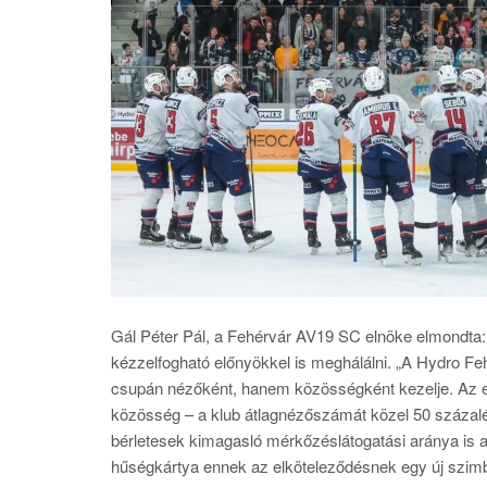
Gál Péter Pál, a Fehérvár AV19 SC elnöke elmondta: 
kézzelfogható előnyökkel is meghálálni. „A Hydro Feh
csupán nézőként, hanem közösségként kezelje. Az el
közösség – a klub átlagnézőszámát közel 50 százalék
bérletesek kimagasló mérkőzéslátogatási aránya is a
hűségkártya ennek az elköteleződésnek egy új szim