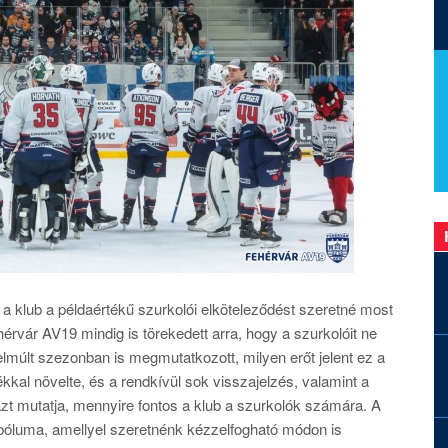
a klub a példaértékű szurkolói elköteleződést szeretné most
érvár AV19 mindig is törekedett arra, hogy a szurkolóit ne
múlt szezonban is megmutatkozott, milyen erőt jelent ez a
kal növelte, és a rendkívül sok visszajelzés, valamint a
zt mutatja, mennyire fontos a klub a szurkolók számára. A
bóluma, amellyel szeretnénk kézzelfogható módon is