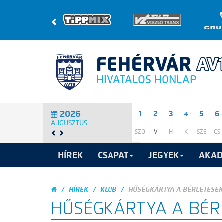
HIVATALOS HONLAP
2026
1
2
3
4
5
6
AUGUSZTUS
SZO
V
H
K
SZE
CS
HÍREK
CSAPAT
JEGYEK
AKAD
HÍREK
KLUB
HŰSÉGKÁRTYA A BÉRLETESE
HŰSÉGKÁRTYA A BÉR