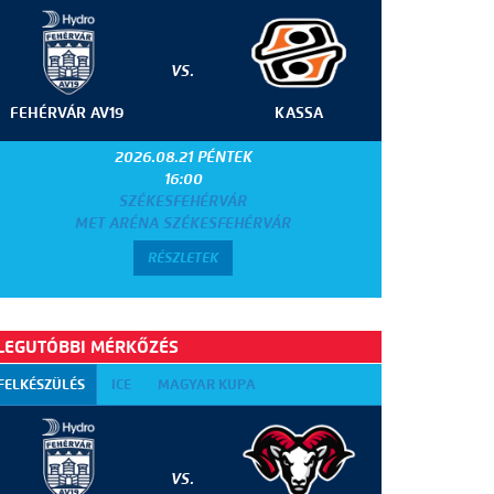
VS.
FEHÉRVÁR AV19
KASSA
2026.08.21 PÉNTEK
16:00
SZÉKESFEHÉRVÁR
MET ARÉNA SZÉKESFEHÉRVÁR
RÉSZLETEK
LEGUTÓBBI MÉRKŐZÉS
FELKÉSZÜLÉS
ICE
MAGYAR KUPA
VS.