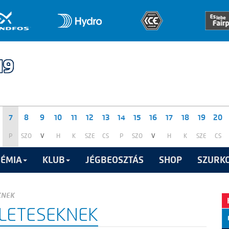
7
8
9
10
11
12
13
14
15
16
17
18
19
20
P
SZO
V
H
K
SZE
CS
P
SZO
V
H
K
SZE
CS
ÉMIA
KLUB
JÉGBEOSZTÁS
SHOP
SZURKO
KNEK
LETESEKNEK