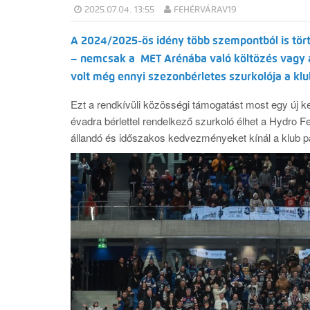
2025.07.04. 13:55
FEHÉRVÁRAV19
A 2024/2025-ös idény több szempontból is tör
– nemcsak a MET Arénába való költözés vagy a
volt még ennyi szezonbérletes szurkolója a kl
Ezt a rendkívüli közösségi támogatást most egy új 
évadra bérlettel rendelkező szurkoló élhet a Hydro Fe
állandó és időszakos kedvezményeket kínál a klub pa