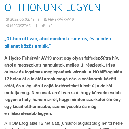
OTTHONUNK LEGYEN
2025.06.02. 15:45
FEHÉRVÁRAV19
MEGOSZTÁS:
„Otthon ott van, ahol mindenki ismerős, és minden
pillanat közös emlék.”
A Hydro Fehérvár AV19 most egy olyan felfedezőútra hív,
ahol a megszokott hangulatok mellett új részletek, friss
ötletek és izgalmas meglepetések várnak. A HOMEfoglalás
12 héten át a lelátói arcok mögé néz, a széksorok között
sétál, és a jég körül zajló történeteket kicsit új oldalról
mutatja meg. Nem csak arról van szó, hogy kényelmesebb
legyen a hely, hanem arról, hogy minden szurkolói élmény
egy kicsit otthonosabb, személyesebb és még
emlékezetesebb legyen.
A
HOMEfoglalás
12 hét alatt, júniustól augusztusig hétről hétre