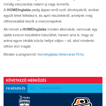
mindig visszavárja valami új vagy ismerős.
A
HOMEfoglalás
pedig éppen erről szól: élményekről, amiket
együtt lehet felfedezni, és apró részletekről, amelyek még
otthonosabbá teszik a meccsnapokat.
Aki követi a
HOMEfoglalás
minden állomását, nemcsak egy
újabb szezon kezdetére készülhet, hanem arra is, hogy az
aréna egyre inkább közös hellyé váljon – ott, ahol mindenki
otthon érzi magát.
Minden a programról:
homefoglalas.fehervarav19.hu
KÖVETKEZŐ MÉRKŐZÉS
FELKÉSZÜLÉS
ICE
MAGYAR KUPA