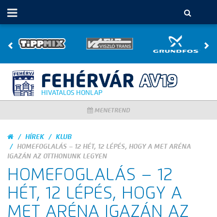
HIVATALOS HONLAP
MENETREND
HÍREK
KLUB
HOMEFOGLALÁS – 12 HÉT, 12 LÉPÉS, HOGY A MET ARÉNA
IGAZÁN AZ OTTHONUNK LEGYEN
HOMEFOGLALÁS – 12
HÉT, 12 LÉPÉS, HOGY A
MET ARÉNA IGAZÁN AZ