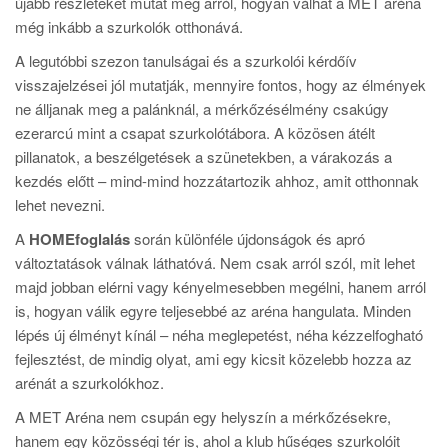
újabb részleteket mutat meg arról, hogyan válhat a MET aréna
még inkább a szurkolók otthonává.
A legutóbbi szezon tanulságai és a szurkolói kérdőív
visszajelzései jól mutatják, mennyire fontos, hogy az élmények
ne álljanak meg a palánknál, a mérkőzésélmény csakúgy
ezerarcú mint a csapat szurkolótábora. A közösen átélt
pillanatok, a beszélgetések a szünetekben, a várakozás a
kezdés előtt – mind-mind hozzátartozik ahhoz, amit otthonnak
lehet nevezni.
A
HOMEfoglalás
során különféle újdonságok és apró
változtatások válnak láthatóvá. Nem csak arról szól, mit lehet
majd jobban elérni vagy kényelmesebben megélni, hanem arról
is, hogyan válik egyre teljesebbé az aréna hangulata. Minden
lépés új élményt kínál – néha meglepetést, néha kézzelfogható
fejlesztést, de mindig olyat, ami egy kicsit közelebb hozza az
arénát a szurkolókhoz.
A MET Aréna nem csupán egy helyszín a mérkőzésekre,
hanem egy közösségi tér is, ahol a klub hűséges szurkolóit