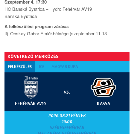
Szeptember 4. 17:30
HC Banská Bystrica – Hydro Fehérvár AV19
Banská Bystrica
A felkészülési program zárása:
Ifj. Ocskay Gábor Emlékhétvége (szeptember 11-13.
KÖVETKEZŐ MÉRKŐZÉS
FELKÉSZÜLÉS
ICE
MAGYAR KUPA
VS.
FEHÉRVÁR AV19
KASSA
2026.08.21 PÉNTEK
16:00
SZÉKESFEHÉRVÁR
MET ARÉNA SZÉKESFEHÉRVÁR