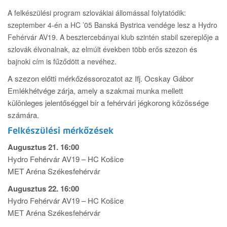
A felkészülési program szlovákiai állomással folytatódik:
szeptember 4-én a HC ’05 Banská Bystrica vendége lesz a Hydro
Fehérvár AV19. A besztercebányai klub szintén stabil szereplője a
szlovák élvonalnak, az elmúlt években több erős szezon és
bajnoki cím is fűződött a nevéhez.
A szezon előtti mérkőzéssorozatot az Ifj. Ocskay Gábor
Emlékhétvége zárja, amely a szakmai munka mellett
különleges jelentőséggel bír a fehérvári jégkorong közössége
számára.
Felkészülési mérkőzések
Augusztus 21. 16:00
Hydro Fehérvár AV19 – HC Košice
MET Aréna Székesfehérvár
Augusztus 22. 16:00
Hydro Fehérvár AV19 – HC Košice
MET Aréna Székesfehérvár