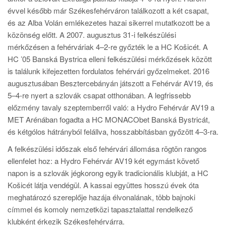
évvel később már Székesfehérváron találkozott a két csapat,
és az Alba Volán emlékezetes hazai sikerrel mutatkozott be a
közönség előtt. A 2007. augusztus 31-i felkészülési
mérkőzésen a fehérváriak 4–2-re győzték le a HC Košicét. A
HC ’05 Banská Bystrica elleni felkészülési mérkőzések között
is találunk kifejezetten fordulatos fehérvári győzelmeket. 2016
augusztusában Besztercebányán játszott a Fehérvár AV19, és
5–4-re nyert a szlovák csapat otthonában. A legfrissebb
előzmény tavaly szeptemberről való: a Hydro Fehérvár AV19 a
MET Arénában fogadta a HC MONACObet Banská Bystricát,
és kétgólos hátrányból felállva, hosszabbításban győzött 4–3-ra.
A felkészülési időszak első fehérvári állomása rögtön rangos
ellenfelet hoz: a Hydro Fehérvár AV19 két egymást követő
napon is a szlovák jégkorong egyik tradicionális klubját, a HC
Košicét látja vendégül. A kassai együttes hosszú évek óta
meghatározó szereplője hazája élvonalának, több bajnoki
címmel és komoly nemzetközi tapasztalattal rendelkező
klubként érkezik Székesfehérvárra.