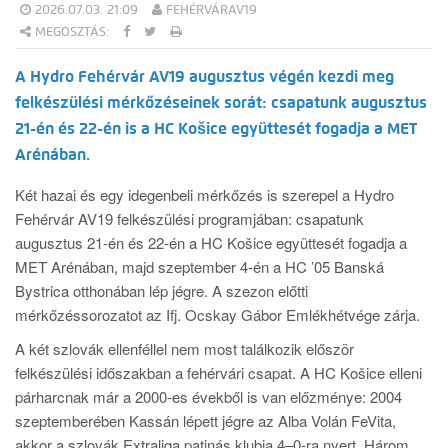
2026.07.03. 21:09
FEHÉRVÁRAV19
MEGOSZTÁS:
A Hydro Fehérvár AV19 augusztus végén kezdi meg
felkészülési mérkőzéseinek sorát: csapatunk augusztus
21-én és 22-én is a HC Košice együttesét fogadja a MET
Arénában.
Két hazai és egy idegenbeli mérkőzés is szerepel a Hydro
Fehérvár AV19 felkészülési programjában: csapatunk
augusztus 21-én és 22-én a HC Košice együttesét fogadja a
MET Arénában, majd szeptember 4-én a HC ’05 Banská
Bystrica otthonában lép jégre. A szezon előtti
mérkőzéssorozatot az Ifj. Ocskay Gábor Emlékhétvége zárja.
A két szlovák ellenféllel nem most találkozik először
felkészülési időszakban a fehérvári csapat. A HC Košice elleni
párharcnak már a 2000-es évekből is van előzménye: 2004
szeptemberében Kassán lépett jégre az Alba Volán FeVita,
akkor a szlovák Extraliga patinás klubja 4–0-ra nyert. Három