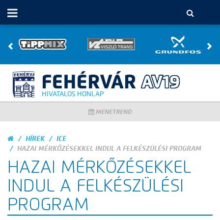
HIVATALOS HONLAP
MENETREND
HÍREK
ICE
HAZAI MÉRKŐZÉSEKKEL INDUL A FELKÉSZÜLÉSI PROGRAM
HAZAI MÉRKŐZÉSEKKEL
INDUL A FELKÉSZÜLÉSI
PROGRAM