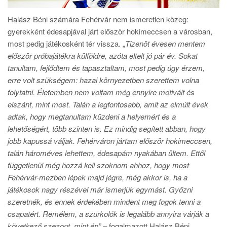
Halász Béni számára Fehérvár nem ismeretlen közeg:
gyerekként édesapjával járt először hokimeccsen a városban,
most pedig játékosként tér vissza. „
Tizenöt évesen mentem
először próbajátékra külföldre, azóta eltelt jó pár év. Sokat
tanultam, fejlődtem és tapasztaltam, most pedig úgy érzem,
erre volt szükségem: hazai környezetben szerettem volna
folytatni. Életemben nem voltam még ennyire motivált és
elszánt, mint most. Talán a legfontosabb, amit az elmúlt évek
adtak, hogy megtanultam küzdeni a helyemért és a
lehetőségért, több szinten is. Ez mindig segített abban, hogy
jobb kapussá váljak. Fehérváron jártam először hokimeccsen,
talán hároméves lehettem, édesapám nyakában ültem. Ettől
függetlenül még hozzá kell szoknom ahhoz, hogy most
Fehérvár-mezben lépek majd jégre, még akkor is, ha a
játékosok nagy részével már ismerjük egymást. Győzni
szeretnék, és ennek érdekében mindent meg fogok tenni a
csapatért. Remélem, a szurkolók is legalább annyira várják a
következő szezont, mint én”
– fogalmazott Halász Béni.