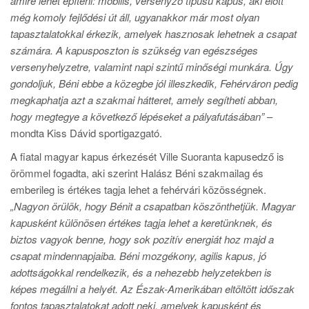
amire lehet építeni: mobilis, versenyző típusú kapus, aki előtt
még komoly fejlődési út áll, ugyanakkor már most olyan
tapasztalatokkal érkezik, amelyek hasznosak lehetnek a csapat
számára. A kapusposzton is szükség van egészséges
versenyhelyzetre, valamint napi szintű minőségi munkára. Úgy
gondoljuk, Béni ebbe a közegbe jól illeszkedik, Fehérváron pedig
megkaphatja azt a szakmai hátteret, amely segítheti abban,
hogy megtegye a következő lépéseket a pályafutásában”
–
mondta Kiss Dávid sportigazgató.
A fiatal magyar kapus érkezését Ville Suoranta kapusedző is
örömmel fogadta, aki szerint Halász Béni szakmailag és
emberileg is értékes tagja lehet a fehérvári közösségnek.
„Nagyon örülök, hogy Bénit a csapatban köszönthetjük. Magyar
kapusként különösen értékes tagja lehet a keretünknek, és
biztos vagyok benne, hogy sok pozitív energiát hoz majd a
csapat mindennapjaiba. Béni mozgékony, agilis kapus, jó
adottságokkal rendelkezik, és a nehezebb helyzetekben is
képes megállni a helyét. Az Észak-Amerikában eltöltött időszak
fontos tapasztalatokat adott neki, amelyek kapusként és