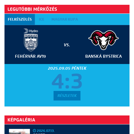
LEGUTÓBBI MÉRKŐZÉS
FELKÉSZÜLÉS
ICE
MAGYAR KUPA
VS.
FEHÉRVÁR AV19
BANSKÁ BYSTRICA
2025.09.05 PÉNTEK
4:3
RÉSZLETEK
KÉPGALÉRIA
2026.07.13.