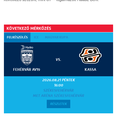
KÖVETKEZŐ MÉRKŐZÉS
FELKÉSZÜLÉS
ICE
MAGYAR KUPA
VS.
FEHÉRVÁR AV19
KASSA
2026.08.21 PÉNTEK
16:00
SZÉKESFEHÉRVÁR
MET ARÉNA SZÉKESFEHÉRVÁR
RÉSZLETEK