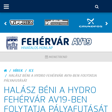
HIVATALOS HONLAP
MENETREND
HÍREK
ICE
HALÁSZ BÉNI A HYDRO FEHÉRVÁR AV19-BEN FOLYTATJA
PÁLYAFUTÁSÁT
HALÁSZ BÉNI A HYDRO
FEHÉRVÁR AV19-BEN
FOLYTATJA PÁLYAFUTÁSÁT