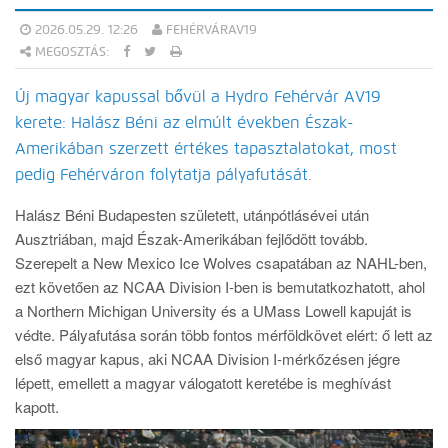
2026.05.29. 12:26
FEHÉRVÁRAV19
MEGOSZTÁS:
Új magyar kapussal bővül a Hydro Fehérvár AV19
kerete: Halász Béni az elmúlt években Észak-
Amerikában szerzett értékes tapasztalatokat, most
pedig Fehérváron folytatja pályafutását.
Halász Béni Budapesten született, utánpótlásévei után
Ausztriában, majd Észak-Amerikában fejlődött tovább.
Szerepelt a New Mexico Ice Wolves csapatában az NAHL-ben,
ezt követően az NCAA Division I-ben is bemutatkozhatott, ahol
a Northern Michigan University és a UMass Lowell kapuját is
védte. Pályafutása során több fontos mérföldkövet elért: ő lett az
első magyar kapus, aki NCAA Division I-mérkőzésen jégre
lépett, emellett a magyar válogatott keretébe is meghívást
kapott.