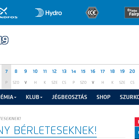
7
8
9
10
11
12
13
14
15
16
17
18
19
20
P
SZO
V
H
K
SZE
CS
P
SZO
V
H
K
SZE
CS
ÉMIA
KLUB
JÉGBEOSZTÁS
SHOP
SZURKO
TESEKNEK!
Y BÉRLETESEKNEK!