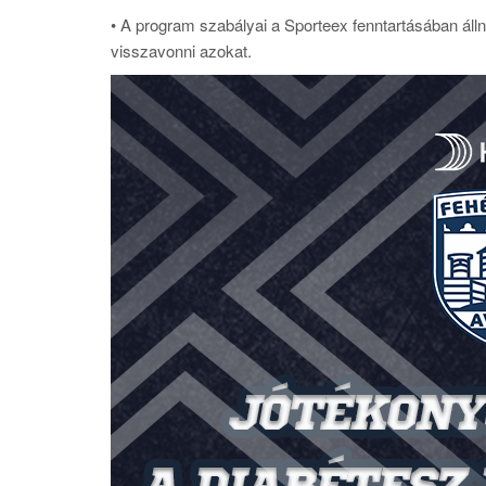
• A program szabályai a Sporteex fenntartásában áll
visszavonni azokat.