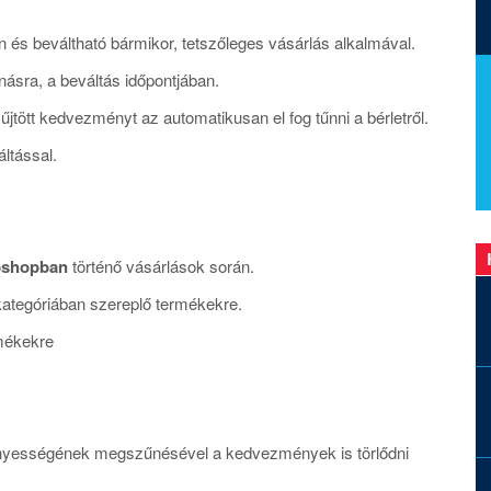
 és beváltható bármikor, tetszőleges vásárlás alkalmával.
násra, a beváltás időpontjában.
űjtött kedvezményt az automatikusan el fog tűnni a bérletről.
áltással.
shopban
történő vásárlások során.
kategóriában szereplő termékekre.
mékekre
ényességének megszűnésével a kedvezmények is törlődni