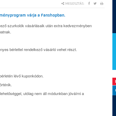
MEGOSZTÁS:
ezményprogram várja a Fanshopban.
lkező szurkolók vásárlásaik után extra kedvezményben
hatnak.
s bérlettel rendelkező vásárló vehet részt.
bérletén lévő kuponkódon.
örténik.
 a lehetőséggel, utólag nem áll módunkban jóváírni a