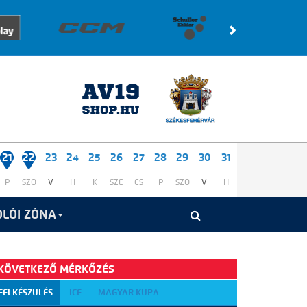
21
22
23
24
25
26
27
28
29
30
31
P
SZO
V
H
K
SZE
CS
P
SZO
V
H
LÓI ZÓNA
KÖVETKEZŐ MÉRKŐZÉS
FELKÉSZÜLÉS
ICE
MAGYAR KUPA