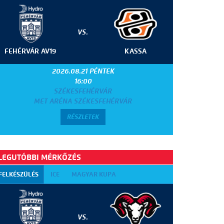
VS.
FEHÉRVÁR AV19
KASSA
2026.08.21 PÉNTEK
16:00
SZÉKESFEHÉRVÁR
MET ARÉNA SZÉKESFEHÉRVÁR
RÉSZLETEK
LEGUTÓBBI MÉRKŐZÉS
FELKÉSZÜLÉS
ICE
MAGYAR KUPA
VS.