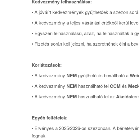
Kedvezmény felhasználása:
• A jóváírt kedvezmények gyűjthetőek a szezon során
• A kedvezmény a teljes vásárlási értékből kerül levo
• Egyszeri felhasználású, azaz, ha felhasználták a gy
• Fizetés során kell jelezni, ha szeretnének élni a bev
Korlátozások:
• A kedvezmény
NEM
gyűjthető és beváltható a
Web
• A kedvezmény
NEM
használható fel
CCM
és
Mez
• A kedvezmény
NEM
használható fel az
Akciós
ter
Egyéb feltételek:
• Érvényes a 2025/2026-os szezonban. A bérletérv
fognak.