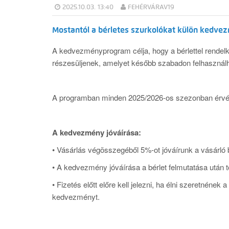
2025.10.03. 13:40
FEHÉRVÁRAV19
Mostantól a bérletes szurkolókat külön kedv
A kedvezményprogram célja, hogy a bérlettel rende
részesüljenek, amelyet később szabadon felhasznál
A programban minden 2025/2026-os szezonban érvénye
A kedvezmény jóváírása:
• Vásárlás végösszegéből 5%-ot jóváírunk a vásárló 
• A kedvezmény jóváírása a bérlet felmutatása után t
• Fizetés előtt előre kell jelezni, ha élni szeretnének
kedvezményt.