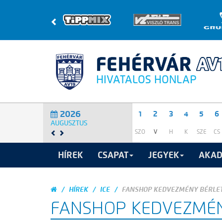
HIVATALOS HONLAP
2026
1
2
3
4
5
6
AUGUSZTUS
SZO
V
H
K
SZE
CS
HÍREK
CSAPAT
JEGYEK
AKAD
HÍREK
ICE
FANSHOP KEDVEZMÉNY BÉRLE
FANSHOP KEDVEZMÉN